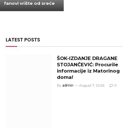
fanovi vrište od sreće
LATEST POSTS
ŠOK-IZDANJE DRAGANE
STOJANČEVIĆ: Procurile
informacije iz Matorinog
doma!
By
admin
August 7, 2026
0