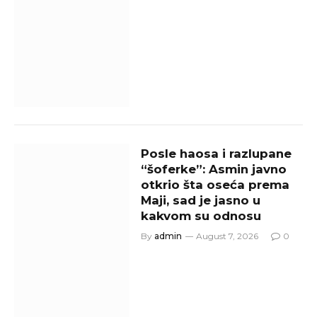
Posle haosa i razlupane
“šoferke”: Asmin javno
otkrio šta oseća prema
Maji, sad je jasno u
kakvom su odnosu
By
admin
August 7, 2026
0