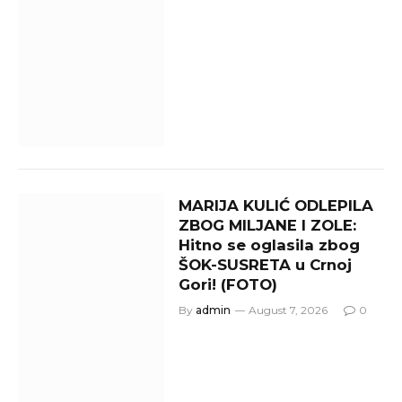
MARIJA KULIĆ ODLEPILA
ZBOG MILJANE I ZOLE:
Hitno se oglasila zbog
ŠOK-SUSRETA u Crnoj
Gori! (FOTO)
By
admin
August 7, 2026
0