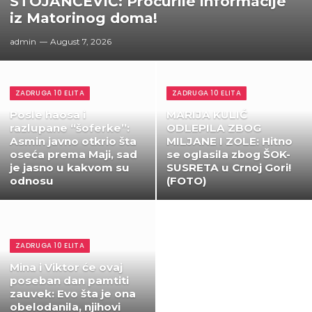
STOJANČEVIĆ: Procurile informacije
iz Matorinog doma!
admin
August 7, 2026
ZADRUGA 10 ELITA
ZADRUGA 10 ELITA
Posle haosa i
MARIJA KULIĆ
razlupane “šoferke”:
ODLEPILA ZBOG
Asmin javno otkrio šta
MILJANE I ZOLE: Hitno
oseća prema Maji, sad
se oglasila zbog ŠOK-
je jasno u kakvom su
SUSRETA u Crnoj Gori!
odnosu
(FOTO)
ZADRUGA 10 ELITA
Mina i Viktor će ovaj
poseban dan pamtiti
zauvek: Evo šta je ona
obelodanila, njihovi