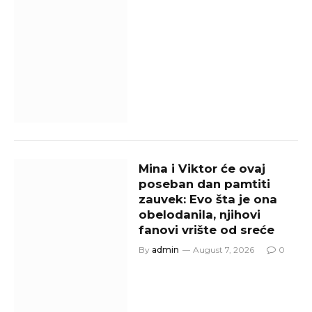
Mina i Viktor će ovaj
poseban dan pamtiti
zauvek: Evo šta je ona
obelodanila, njihovi
fanovi vrište od sreće
By
admin
August 7, 2026
0