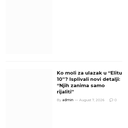
Ko moli za ulazak u “Elitu
10”? Isplivali novi detalji:
“Njih zanima samo
rijaliti”
By
admin
August 7, 2026
0