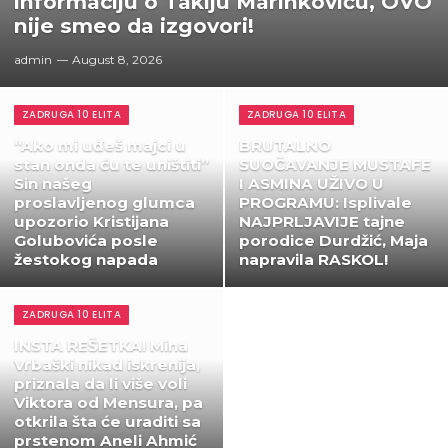
informaciju o Takiju Marinkoviću, OVO
nije smeo da izgovori!
admin
August 8, 2026
ZADRUGA 10 ELITA
ZADRUGA 10 ELITA
“Ako mi uđeš majci u
BRUTALNO
stan onda ću te uništiti”
SUOČAVANJE MUSTAFE
Sin našeg
I ASMINA UŽIVO U
proslavljenog glumca
PROGRAMU: Isplivale
upozorio Kristijana
NAJPRLJAVIJE tajne
Golubovića posle
porodice Durdžić, Maja
žestokog napada
napravila RASKOL!
ZADRUGA 10 ELITA
INSTA REŠETKA! Mina
Vrbaški nikad iskrenija,
priznala da li više voli
Viktora od Mensura, pa
otkrila šta će uraditi sa
prstenom Aneli Ahmić