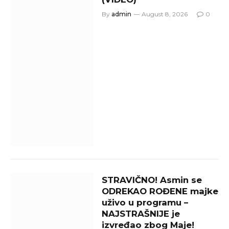
By
admin
August 8, 2026
0
STRAVIČNO! Asmin se
ODREKAO ROĐENE majke
uživo u programu –
NAJSTRAŠNIJE je
izvređao zbog Maje!