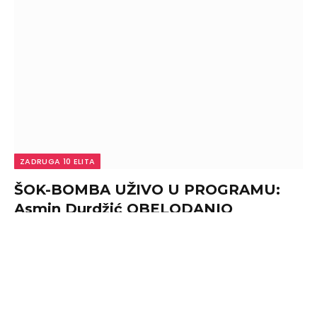
ZADRUGA 10 ELITA
ŠOK-BOMBA UŽIVO U PROGRAMU:
Asmin Durdžić OBELODANIO
informaciju o Takiju Marinkoviću, OVO
nije smeo da izgovori!
By
admin
August 8, 2026
0
ŠOK-BOMBA UŽIVO U PROGRAMU: Asmin Durdžić
OBELODANIO informaciju o Takiju Marinkoviću, OVO