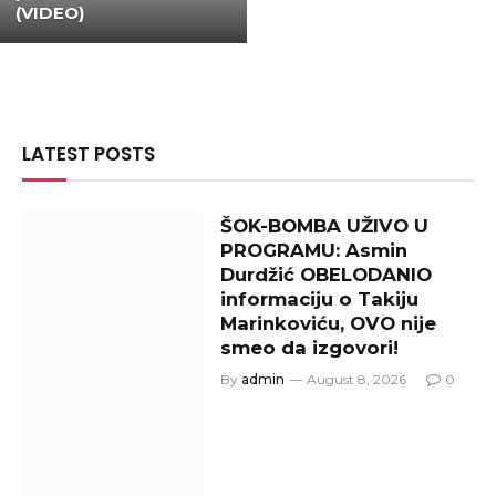
(VIDEO)
LATEST POSTS
ŠOK-BOMBA UŽIVO U
PROGRAMU: Asmin
Durdžić OBELODANIO
informaciju o Takiju
Marinkoviću, OVO nije
smeo da izgovori!
By
admin
August 8, 2026
0