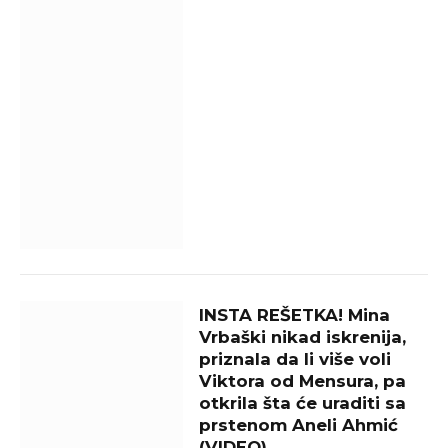
INSTA REŠETKA! Mina
Vrbaški nikad iskrenija,
priznala da li više voli
Viktora od Mensura, pa
otkrila šta će uraditi sa
prstenom Aneli Ahmić
(VIDEO)