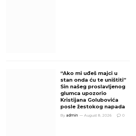
“Ako mi uđeš majci u
stan onda ću te uništiti”
Sin našeg proslavljenog
glumca upozorio
Kristijana Golubovića
posle žestokog napada
By
admin
August 8, 2026
0