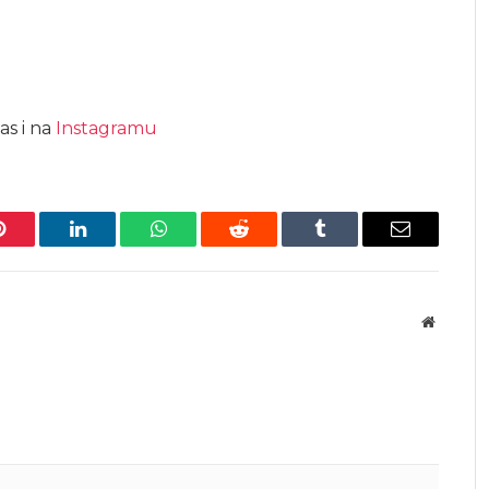
as i na
Instagramu
Pinterest
LinkedIn
WhatsApp
Reddit
Tumblr
Email
Website