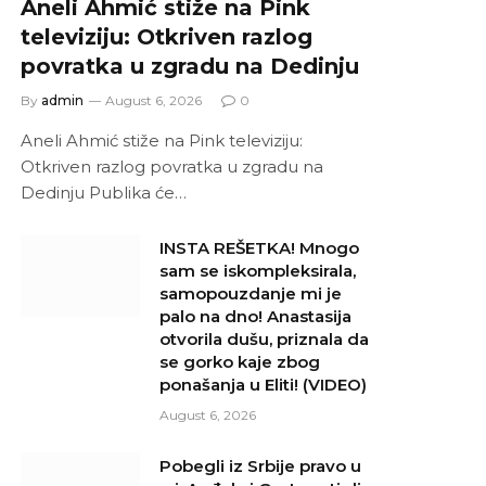
Aneli Ahmić stiže na Pink
televiziju: Otkriven razlog
povratka u zgradu na Dedinju
By
admin
August 6, 2026
0
Aneli Ahmić stiže na Pink televiziju:
Otkriven razlog povratka u zgradu na
Dedinju Publika će…
INSTA REŠETKA! Mnogo
sam se iskompleksirala,
samopouzdanje mi je
palo na dno! Anastasija
otvorila dušu, priznala da
se gorko kaje zbog
ponašanja u Eliti! (VIDEO)
August 6, 2026
Pobegli iz Srbije pravo u