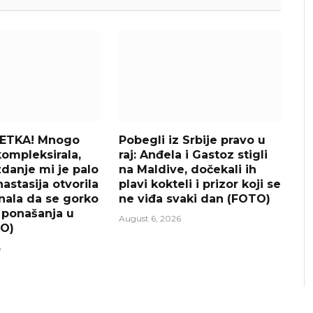
ŠETKA! Mnogo
Pobegli iz Srbije pravo u
kompleksirala,
raj: Anđela i Gastoz stigli
anje mi je palo
na Maldive, dočekali ih
astasija otvorila
plavi kokteli i prizor koji se
znala da se gorko
ne viđa svaki dan (FOTO)
 ponašanja u
August 6, 2026
EO)
6