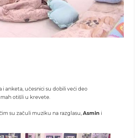
 anketa, učesnici su dobili veći deo
mah otišli u krevete.
 čim su začuli muziku na razglasu,
Asmin
i