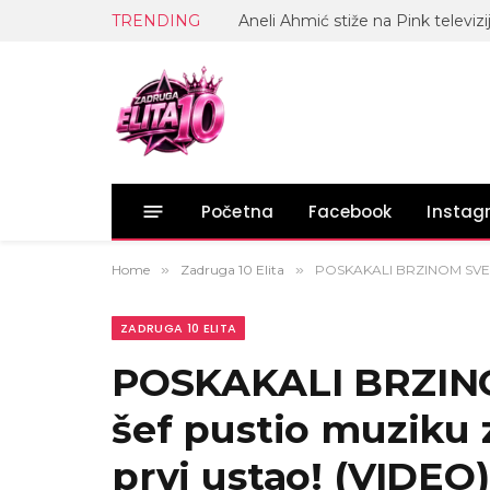
TRENDING
Početna
Facebook
Insta
Home
»
Zadruga 10 Elita
»
POSKAKALI BRZINOM SVETLOST
ZADRUGA 10 ELITA
POSKAKALI BRZINO
šef pustio muziku 
prvi ustao! (VIDEO)