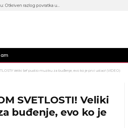
Aneli Ahmić stiže na Pink televiziju: Otkriven razlog povratka u zgradu na Dedinju
gram
I! Veliki šef pustio muziku za buđenje, evo ko je prvi ustao! (VIDEO)
M SVETLOSTI! Veliki
za buđenje, evo ko je