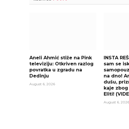
Aneli Ahmić stiže na Pink
INSTA RE
televiziju: Otkriven razlog
sam se is
povratka u zgradu na
samopouzd
Dedinju
na dno! An
dušu, pri
August 6, 2026
kaje zbog
Eliti! (VID
August 6, 202