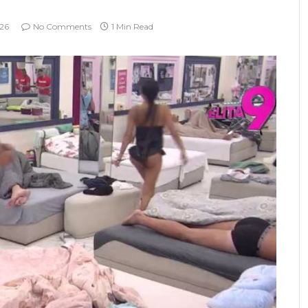
026
No Comments
1 Min Read