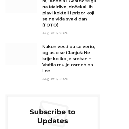
raj: Anđela i Gastoz stigli
na Maldive, dočekali ih
plavi kokteli i prizor koji
se ne viđa svaki dan
(FOTO)
August 6, 2026
Nakon vesti da se verio,
oglasio se i Janjuš: Ne
krije koliko je srećan –
Vratila mu je osmeh na
lice
August 6, 2026
Subscribe to
Updates