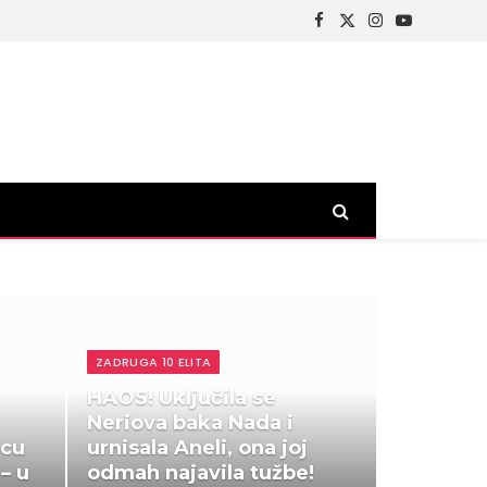
Facebook
X
Instagram
YouTube
(Twitter)
ZADRUGA 10 ELITA
HAOS! Uključila se
Neriova baka Nada i
ecu
urnisala Aneli, ona joj
– u
odmah najavila tužbe!