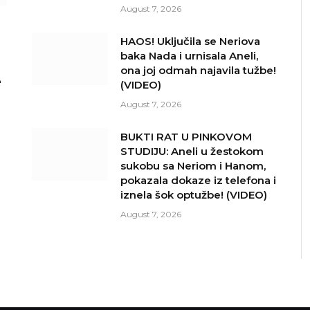
August 7, 2026
HAOS! Uključila se Neriova
baka Nada i urnisala Aneli,
ona joj odmah najavila tužbe!
e
(VIDEO)
August 7, 2026
BUKTI RAT U PINKOVOM
STUDIJU: Aneli u žestokom
sukobu sa Neriom i Hanom,
pokazala dokaze iz telefona i
iznela šok optužbe! (VIDEO)
August 7, 2026