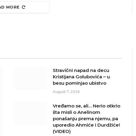
AD MORE
Stravični napad na decu
Kristijana Golubovića – u
besu pominjao ubistvo
August 7, 2026
Vređamo se, ali… Nerio otkrio
šta misli o Anelinom
ponašanju prema njemu, pa
uporedio Ahmiće i Durdžiće!
(VIDEO)