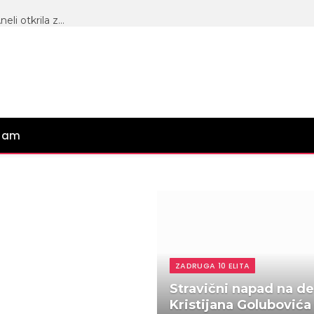
Videla sam da tako ne može i prekinula kontakt: Aneli otkrila zbog čega se distancirala od Filipa, pa otkrila koje saznanje je nju najviše povredilo! (VIDEO)
gram
ZADRUGA 10 ELITA
Stravični napad na d
Kristijana Golubovića 