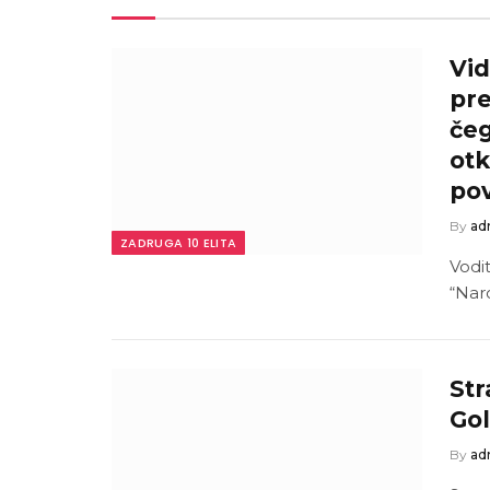
Vid
pre
čeg
otk
pov
By
ad
ZADRUGA 10 ELITA
Vodi
“Nar
Str
Gol
By
ad