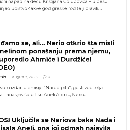
vični napad na decu Kristijana Golubovića – u besu
njao ubistvoKakve god greške roditelji pravili,…
đamo se, ali… Nerio otkrio šta misli
Anelinom ponašanju prema njemu,
uporedio Ahmiće i Durdžiće!
IDEO)
min
August 7, 2026
0
vom izdanju emisije ”Narod pita”, gosti voditelja
 Tanasijevića bili su Aneli Ahmić, Nerio…
S! Uključila se Neriova baka Nada i
isala Aneli, ona joj odmah najavila