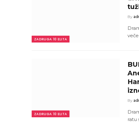
tuž
By
ad
Dram
veče
ZADRUGA 10 ELITA
BU
Ane
Han
izn
By
ad
Dram
ZADRUGA 10 ELITA
ratu