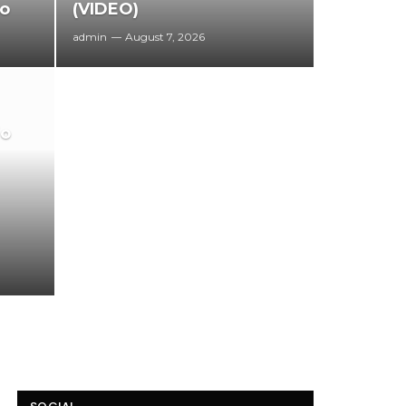
vo
(VIDEO)
admin
August 7, 2026
io