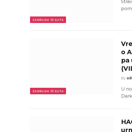
Stra
pomi
ZADRUGA 10 ELITA
Vre
o 
pa 
(V
By
ad
U no
ZADRUGA 10 ELITA
Darka
HAO
urn