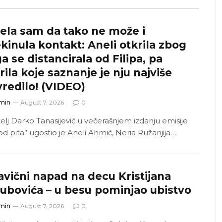
ela sam da tako ne može i
kinula kontakt: Aneli otkrila zbog
a se distancirala od Filipa, pa
rila koje saznanje je nju najviše
redilo! (VIDEO)
min
August 7, 2026
0
telj Darko Tanasijević u večerašnjem izdanju emisije
od pita” ugostio je Aneli Ahmić, Neria Ružanjija…
avični napad na decu Kristijana
ubovića – u besu pominjao ubistvo
min
August 7, 2026
0