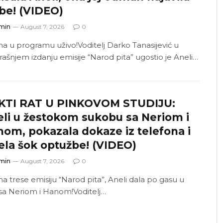
be! (VIDEO)
min
August 7, 2026
0
a u programu uživo!Voditelj Darko Tanasijević u
rašnjem izdanju emisije “Narod pita” ugostio je Aneli…
KTI RAT U PINKOVOM STUDIJU:
li u žestokom sukobu sa Neriom i
om, pokazala dokaze iz telefona i
ela šok optužbe! (VIDEO)
min
August 7, 2026
0
a trese emisiju “Narod pita”, Aneli dala po gasu u
 sa Neriom i Hanom!Voditelj…