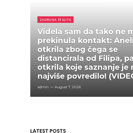
ZADRUGA 10 ELITA
Videla sam da tako ne m
prekinula kontakt: Anel
otkrila zbog čega se
distancirala od Filipa, p
otkrila koje saznanje je 
najviše povredilo! (VIDE
admin
August 7, 2026
LATEST POSTS