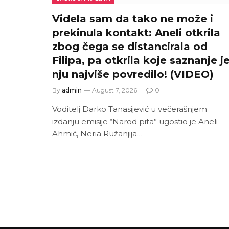
Videla sam da tako ne može i
prekinula kontakt: Aneli otkrila
zbog čega se distancirala od
Filipa, pa otkrila koje saznanje j
nju najviše povredilo! (VIDEO)
By
admin
August 7, 2026
0
Voditelj Darko Tanasijević u večerašnjem
izdanju emisije “Narod pita” ugostio je Aneli
Ahmić, Neria Ružanjija…