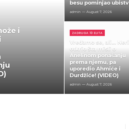
besu pominjao ubist
admin
August 7, 2026
ože i
ZADRUGA 10 ELITA
i
Vređamo se, ali… Ner
otkrio šta misli o
a
Anelinom ponašanju
prema njemu, pa
nju
uporedio Ahmiće i
O)
Durdžiće! (VIDEO)
admin
August 7, 2026