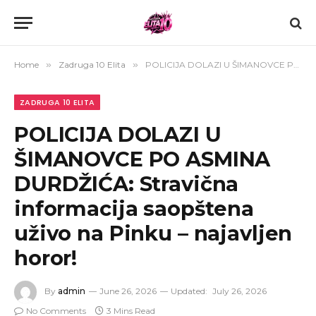
Home
»
Zadruga 10 Elita
»
POLICIJA DOLAZI U ŠIMANOVCE PO ASMINA DURDŽIĆA: Stravična informacija saopštena uživo na Pinku – najavljen horor!
ZADRUGA 10 ELITA
POLICIJA DOLAZI U
ŠIMANOVCE PO ASMINA
DURDŽIĆA: Stravična
informacija saopštena
uživo na Pinku – najavljen
horor!
By
admin
June 26, 2026
Updated:
July 26, 2026
No Comments
3 Mins Read