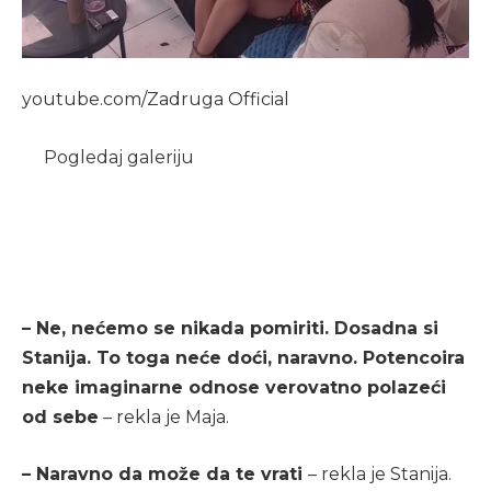
youtube.com/Zadruga Official
Pogledaj galeriju
– Ne, nećemo se nikada pomiriti. Dosadna si
Stanija. To toga neće doći, naravno. Potencoira
neke imaginarne odnose verovatno polazeći
od sebe
– rekla je Maja.
– Naravno da može da te vrati
– rekla je Stanija.