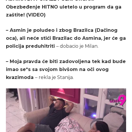
Obezbeđenje HITNO uletelo u program da ga
zaštite! (VIDEO)
– Asmin je poludeo i zbog Brazilca (Dačinog
oca), ali neće stići Brazilac do Asmina, jer će ga
policija preduhitriti
– dobacio je Milan.
– Moja pravda će biti zadovoljena tek kad bude
imao se*s sa svojom bivšom na oči ovog
kvazimoda
– rekla je Stanija.