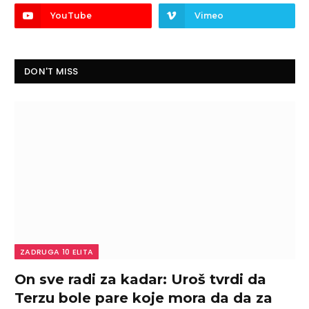
YouTube
Vimeo
DON'T MISS
ZADRUGA 10 ELITA
On sve radi za kadar: Uroš tvrdi da
Terzu bole pare koje mora da da za