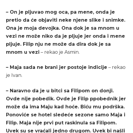
– On je pljuvao mog oca, pa mene, onda je
pretio da će objaviti neke njene slike i snimke.
Ona je moja devojka. Ona dok je sa mnom u
vezi ne može niko da je pljuje jer onda i mene
pljuje. Filip nju ne može da dira dok je sa
mnom u vezi
– rekao je Asmin.
– Maja sada ne brani jer postoje indicije
– rekao
je Ivan.
– Naravno da je u bitci sa Filipom on donji.
Ovde nije pobedik. Ovde je Filip ppobednik jer
može da ima Maju kad hoće. Biću mu podrška.
Ponoviće se hotel sledeće sezone samo Maja i
Filip. Maja nije prvi put raskinula sa Filipom.
Uvek su se vraćali jedno drugom. Uvek bi našli