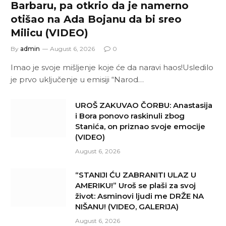
Barbaru, pa otkrio da je namerno
otišao na Ada Bojanu da bi sreo
Milicu (VIDEO)
By
admin
August 6, 2026
0
Imao je svoje mišljenje koje će da naravi haos!Usledilo
je prvo uključenje u emisiji “Narod…
UROŠ ZAKUVAO ČORBU: Anastasija
i Bora ponovo raskinuli zbog
Stanića, on priznao svoje emocije
(VIDEO)
August 6, 2026
“STANIJI ĆU ZABRANITI ULAZ U
AMERIKU!” Uroš se plaši za svoj
život: Asminovi ljudi me DRŽE NA
NIŠANU! (VIDEO, GALERIJA)
August 6, 2026