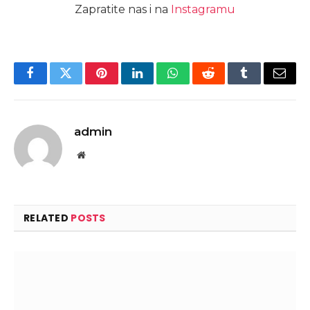
Zapratite nas i na
Instagramu
Facebook
Twitter
Pinterest
LinkedIn
WhatsApp
Reddit
Tumblr
Email
admin
Website
RELATED
POSTS