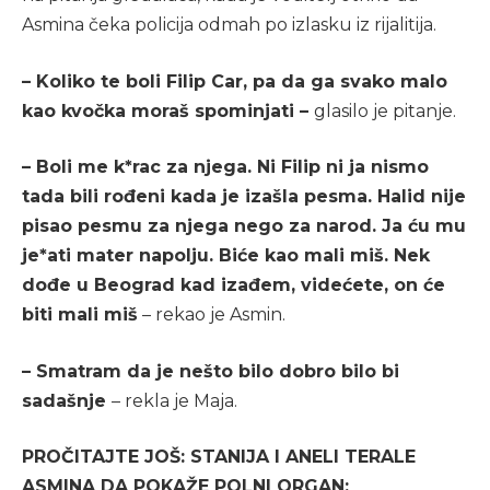
Asmina čeka policija odmah po izlasku iz rijalitija.
– Koliko te boli Filip Car, pa da ga svako malo
kao kvočka moraš spominjati –
glasilo je pitanje.
– Boli me k*rac za njega. Ni Filip ni ja nismo
tada bili rođeni kada je izašla pesma. Halid nije
pisao pesmu za njega nego za narod. Ja ću mu
je*ati mater napolju. Biće kao mali miš. Nek
dođe u Beograd kad izađem, videćete, on će
biti mali miš
– rekao je Asmin.
– Smatram da je nešto bilo dobro bilo bi
sadašnje
– rekla je Maja.
PROČITAJTE JOŠ: STANIJA I ANELI TERALE
ASMINA DA POKAŽE POLNI ORGAN: