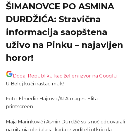
ŠIMANOVCE PO ASMINA
DURDŽIĆA: Stravična
informacija saopštena
uživo na Pinku – najavljen
horor!
Dodaj Republiku kao željeni izvor na Googlu
U Beloj kući nastao muk!
Foto: Elmedin Hajrovic/ATAImages, Elita
printscreen
Maja Marinković i Asmin Durdžić su sinoć odgovarali
na pitanja gledalaca, kada je voditelj otkrio da