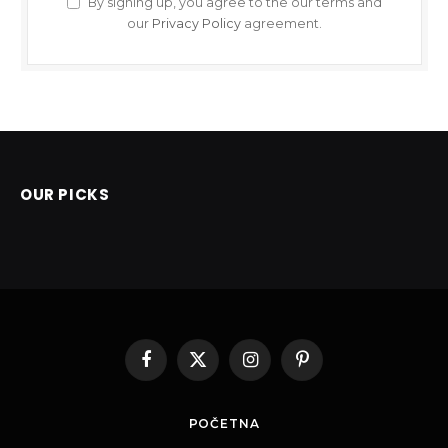
By signing up, you agree to the our terms and
our
Privacy Policy
agreement.
OUR PICKS
Facebook
X
Instagram
Pinterest
(Twitter)
POČETNA