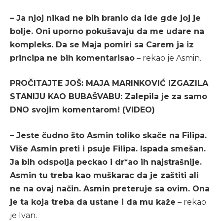
– Ja njoj nikad ne bih branio da ide gde joj je
bolje. Oni uporno pokušavaju da me udare na
kompleks. Da se Maja pomiri sa Carem ja iz
principa ne bih komentarisao
– rekao je Asmin.
PROČITAJTE JOŠ: MAJA MARINKOVIĆ IZGAZILA
STANIJU KAO BUBAŠVABU: Zalepila je za samo
DNO svojim komentarom! (VIDEO)
– Jeste čudno što Asmin toliko skače na Filipa.
Više Asmin preti i psuje Filipa. Ispada smešan.
Ja bih odspolja peckao i dr*ao ih najstrašnije.
Asmin tu treba kao muškarac da je zaštiti ali
ne na ovaj način. Asmin preteruje sa ovim. Ona
je ta koja treba da ustane i da mu kaže
– rekao
je Ivan.