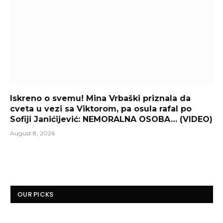
Iskreno o svemu! Mina Vrbaški priznala da
cveta u vezi sa Viktorom, pa osula rafal po
Sofiji Janićijević: NEMORALNA OSOBA… (VIDEO)
August 8, 2026
OUR PICKS