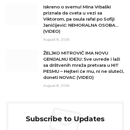
Iskreno o svemu! Mina Vrbaški
priznala da cveta u vezi sa
Viktorom, pa osula rafal po Sofiji
Janićijević: NEMORALNA OSOBA…
(VIDEO)
August 8, 2026
ŽELJKO MITROVIĆ IMA NOVU
GENIJALNU IDEJU: Sve uvrede i laži
sa drštvenih mreža pretvara u HIT
PESMU – Hejteri će mu, ni ne sluteći,
doneti NOVAC (VIDEO)
August 8, 2026
Subscribe to Updates