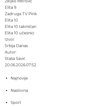
Željko Mitrović
Elita 9
Zadruga TV Pink
Elita 10
Elita 10 takmičari
Elita 10 učesnici
Izvor:
Srbija Danas
Autor:
Staša Savić
20.06.2026.
07:52
Najnovije
Naslovna
Sport