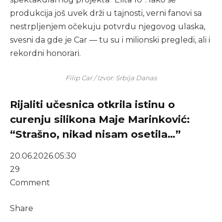
produkcija još uvek drži u tajnosti, verni fanovi sa
nestrpljenjem očekuju potvrdu njegovog ulaska,
svesni da gde je Car — tu su i milionski pregledi, ali i
rekordni honorari.
Filip Car / Izvor: Srbija Danas
Rijaliti učesnica otkrila istinu o
curenju silikona Maje Marinković:
“Strašno, nikad nisam osetila…”
20.06.2026.
05:30
29
Comment
Share