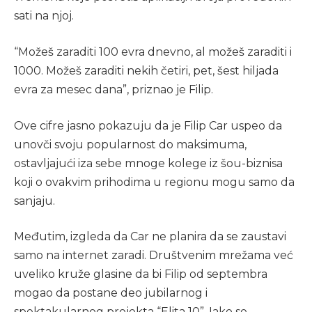
sati na njoj.
“Možeš zaraditi 100 evra dnevno, al možeš zaraditi i
1000. Možeš zaraditi nekih četiri, pet, šest hiljada
evra za mesec dana”, priznao je Filip.
Ove cifre jasno pokazuju da je Filip Car uspeo da
unovči svoju popularnost do maksimuma,
ostavljajući iza sebe mnoge kolege iz šou-biznisa
koji o ovakvim prihodima u regionu mogu samo da
sanjaju.
Međutim, izgleda da Car ne planira da se zaustavi
samo na internet zaradi. Društvenim mrežama već
uveliko kruže glasine da bi Filip od septembra
mogao da postane deo jubilarnog i
spektakularnog projekta “Elita 10”. Iako se