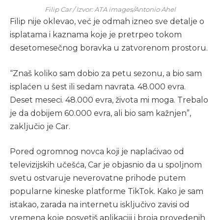
Filip Car / Izvor: ATA images/Antonio Ahel
Filip nije oklevao, već je odmah izneo sve detalje o
isplatama i kaznama koje je pretrpeo tokom
desetomesečnog boravka u zatvorenom prostoru.
“Znaš koliko sam dobio za petu sezonu, a bio sam
isplaćen u šest ili sedam navrata. 48.000 evra.
Deset meseci. 48.000 evra, života mi moga. Trebalo
je da dobijem 60.000 evra, ali bio sam kažnjen”,
zaključio je Car.
Pored ogromnog novca koji je naplaćivao od
televizijskih učešća, Car je objasnio da u spoljnom
svetu ostvaruje neverovatne prihode putem
popularne kineske platforme TikTok. Kako je sam
istakao, zarada na internetu isključivo zavisi od
vremena koje posvetiš aplikaciji i broja provedenih