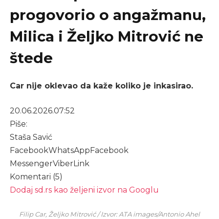
progovorio o angažmanu,
Milica i Željko Mitrović ne
štede
Car nije oklevao da kaže koliko je inkasirao.
20.06.2026.
07:52
Piše:
Staša Savić
Facebook
WhatsApp
Facebook
Messenger
Viber
Link
Komentari (5)
Dodaj sd.rs kao željeni izvor na Googlu
Filip Car, Željko Mitrović / Izvor: ATA images/Antonio Ahel