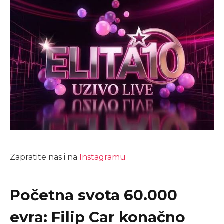
Zapratite nas i na
Instagramu
Početna svota 60.000
evra: Filip Car konačno