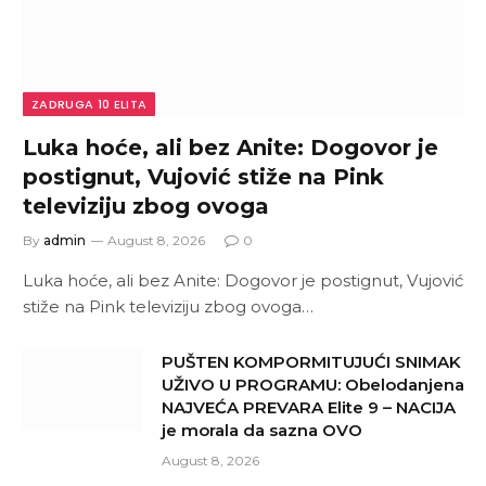
ZADRUGA 10 ELITA
Luka hoće, ali bez Anite: Dogovor je
postignut, Vujović stiže na Pink
televiziju zbog ovoga
By
admin
August 8, 2026
0
Luka hoće, ali bez Anite: Dogovor je postignut, Vujović
stiže na Pink televiziju zbog ovoga…
PUŠTEN KOMPORMITUJUĆI SNIMAK
UŽIVO U PROGRAMU: Obelodanjena
NAJVEĆA PREVARA Elite 9 – NACIJA
je morala da sazna OVO
August 8, 2026