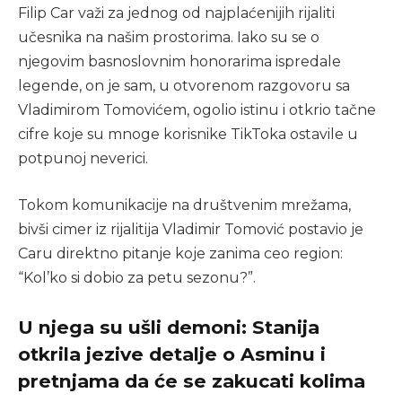
Filip Car važi za jednog od najplaćenijih rijaliti
učesnika na našim prostorima. Iako su se o
njegovim basnoslovnim honorarima ispredale
legende, on je sam, u otvorenom razgovoru sa
Vladimirom Tomovićem, ogolio istinu i otkrio tačne
cifre koje su mnoge korisnike TikToka ostavile u
potpunoj neverici.
Tokom komunikacije na društvenim mrežama,
bivši cimer iz rijalitija Vladimir Tomović postavio je
Caru direktno pitanje koje zanima ceo region:
“Kol’ko si dobio za petu sezonu?”.
U njega su ušli demoni: Stanija
otkrila jezive detalje o Asminu i
pretnjama da će se zakucati kolima