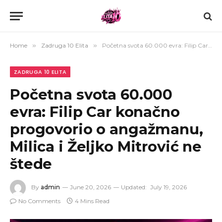
Home
»
Zadruga 10 Elita
»
Početna svota 60.000 evra: Filip Car konačno progovorio o angažmanu, Milica i Željko Mitrović ne štede
ZADRUGA 10 ELITA
Početna svota 60.000
evra: Filip Car konačno
progovorio o angažmanu,
Milica i Željko Mitrović ne
štede
By
admin
June 20, 2026
Updated:
July 19, 2026
No Comments
4 Mins Read