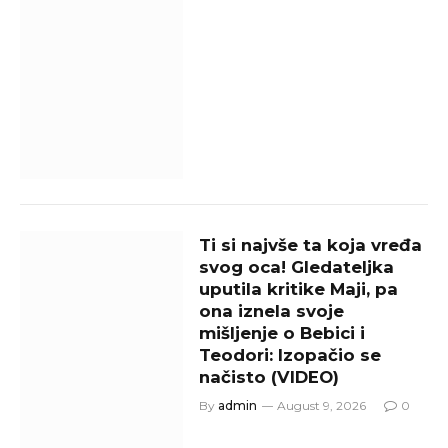
Ti si najvše ta koja vređa
svog oca! Gledateljka
uputila kritike Maji, pa
ona iznela svoje
mišljenje o Bebici i
Teodori: Izopačio se
načisto (VIDEO)
By
admin
August 9, 2026
0