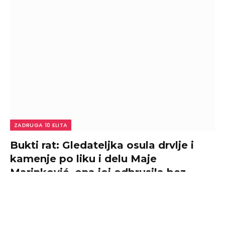
ZADRUGA 10 ELITA
Bukti rat: Gledateljka osula drvlje i
kamenje po liku i delu Maje
Marinković, ona joj odbrusila bez
ustezanja! (VIDEO)
By
admin
August 9, 2026
0
U novom izdanju emisije ”Narod pita”, Maja i Luka bez