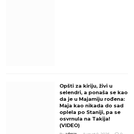
Opšti za kiriju, živi u
selendri, a ponaša se kao
da je u Majamiju rođena:
Maja kao nikada do sad
oplela po Staniji, pa se
osvrnula na Takija!
(VIDEO)
By
admin
August 9, 2026
0