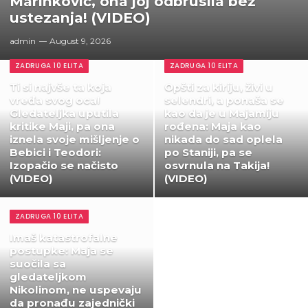
Marinković, ona joj odbrusila bez
ustezanja! (VIDEO)
admin
August 9, 2026
ZADRUGA 10 ELITA
ZADRUGA 10 ELITA
Ti si najvše ta koja
Opšti za kiriju, živi u
vređa svog oca!
selendri, a ponaša se
Gledateljka uputila
kao da je u Majamiju
kritike Maji, pa ona
rođena: Maja kao
iznela svoje mišljenje o
nikada do sad oplela
Bebici i Teodori:
po Staniji, pa se
Izopačio se načisto
osvrnula na Takija!
(VIDEO)
(VIDEO)
ZADRUGA 10 ELITA
Imaš katastrofalne
postupke: Maja se
suočila sa
gledateljkom
Nikolinom, ne uspevaju
da pronađu zajednički