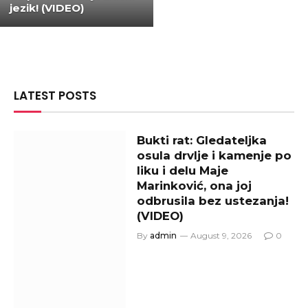
jezik! (VIDEO)
LATEST POSTS
Bukti rat: Gledateljka
osula drvlje i kamenje po
liku i delu Maje
Marinković, ona joj
odbrusila bez ustezanja!
(VIDEO)
By
admin
August 9, 2026
0