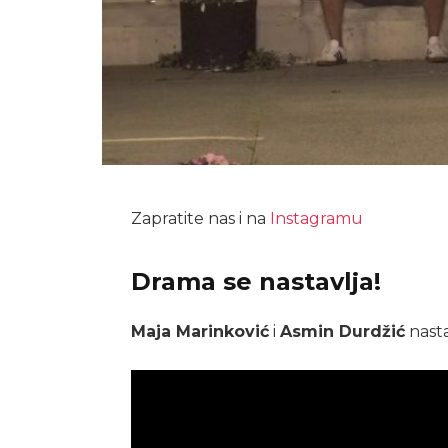
Zapratite nas i na
Instagramu
Drama se nastavlja!
Maja Marinković
i
Asmin Durdžić
nasta