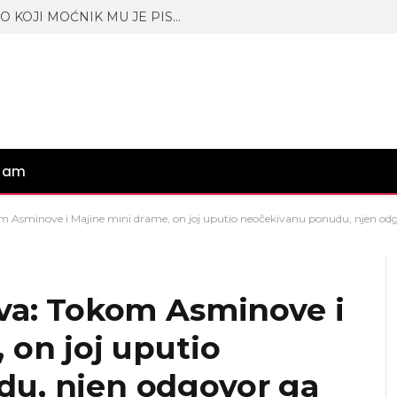
SKANDAL! UROŠ STANIĆ OTKRIO KOJI MOĆNIK MU JE PISAO! Izbio haos uživo u emisiji – REGION ŠOKIRAN! (VIDEO)
gram
om Asminove i Majine mini drame, on joj uputio neočekivanu ponudu, njen o
ava: Tokom Asminove i
 on joj uputio
u, njen odgovor ga