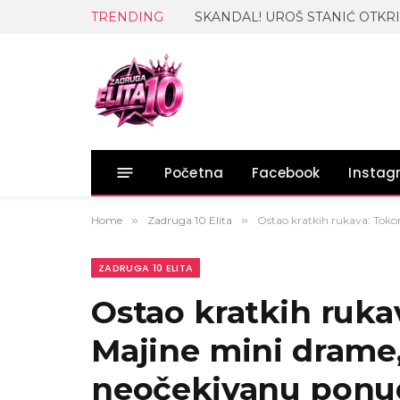
TRENDING
Početna
Facebook
Insta
Home
»
Zadruga 10 Elita
»
Ostao kratkih rukava: Tok
ZADRUGA 10 ELITA
Ostao kratkih ruk
Majine mini drame,
neočekivanu ponud