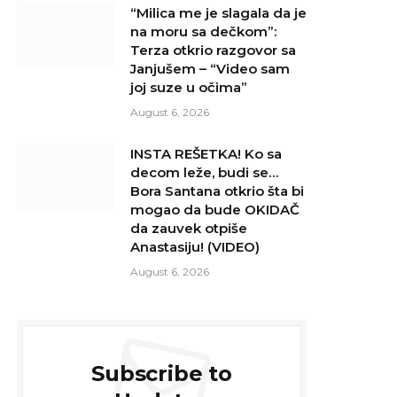
“Milica me je slagala da je
na moru sa dečkom”:
Terza otkrio razgovor sa
Janjušem – “Video sam
joj suze u očima”
August 6, 2026
INSTA REŠETKA! Ko sa
decom leže, budi se…
Bora Santana otkrio šta bi
mogao da bude OKIDAČ
da zauvek otpiše
Anastasiju! (VIDEO)
August 6, 2026
Subscribe to