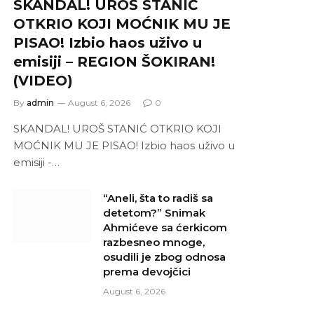
SKANDAL! UROŠ STANIĆ
OTKRIO KOJI MOĆNIK MU JE
PISAO! Izbio haos uživo u
emisiji – REGION ŠOKIRAN!
(VIDEO)
By
admin
August 6, 2026
0
SKANDAL! UROŠ STANIĆ OTKRIO KOJI
MOĆNIK MU JE PISAO! Izbio haos uživo u
emisiji -…
“Aneli, šta to radiš sa
detetom?” Snimak
Ahmićeve sa ćerkicom
razbesneo mnoge,
osudili je zbog odnosa
prema devojčici
August 6, 2026