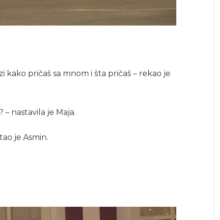
i kako pričaš sa mnom i šta pričaš – rekao je
? – nastavila je Maja.
tao je Asmin.