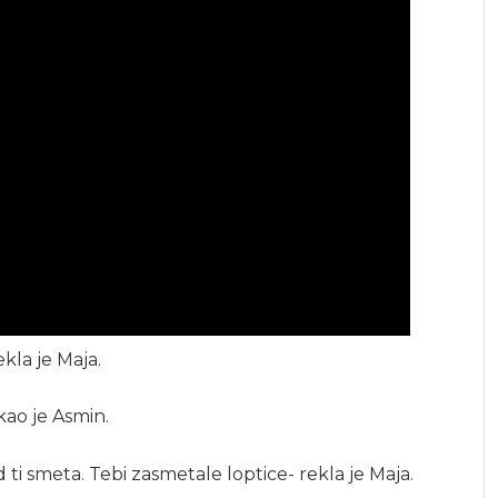
kla je Maja.
kao je Asmin.
 sad ti smeta. Tebi zasmetale loptice- rekla je Maja.