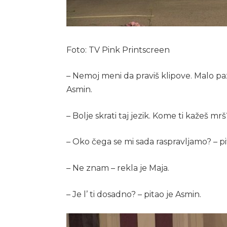
Foto: TV Pink Printscreen
– Nemoj meni da praviš klipove. Malo paz
Asmin.
– Bolje skrati taj jezik. Kome ti kažeš mrš
– Oko čega se mi sada raspravljamo? – pi
– Ne znam – rekla je Maja.
– Je l’ ti dosadno? – pitao je Asmin.