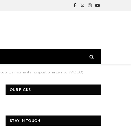
Facebook
X
Instagram
YouTube
(Twitter)
dgovor ga momentalno spustio na zemlju! (VIDEO)
OUR PICKS
STAY IN TOUCH