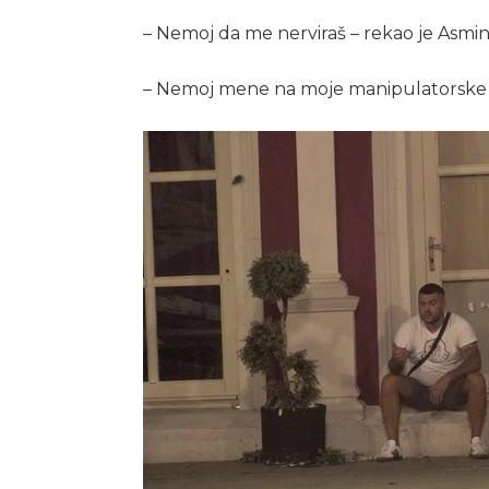
– Nemoj da me nerviraš – rekao je Asmin
– Nemoj mene na moje manipulatorske fo