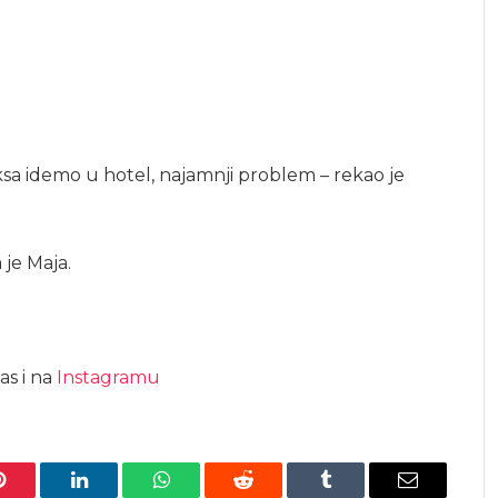
*ksa idemo u hotel, najamnji problem – rekao je
 je Maja.
as i na
Instagramu
Pinterest
LinkedIn
WhatsApp
Reddit
Tumblr
Email