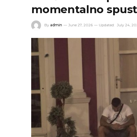
momentalno spusti
By
admin
June 27, 2026
Updated:
July 24, 20