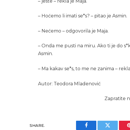
– jeste – rekla je Maja.
– Hoćemo li imati se*s? – pitao je Asmin.
– Nećemo – odgovorila je Maja.
– Onda me pusti na miru. Ako ti je do s
Asmin.
– Ma kakav se*s, to me ne zanima – rekla
Autor: Teodora Mladenović
Zapratite n
SHARE.
Facebook
Twitter