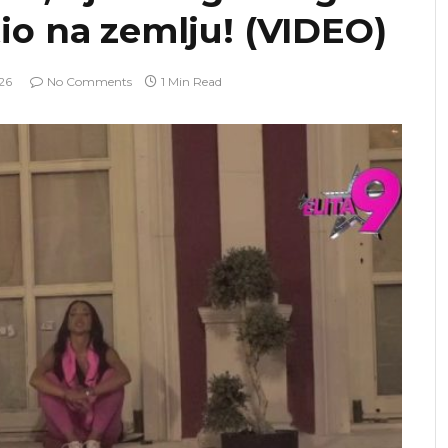
o na zemlju! (VIDEO)
26
No Comments
1 Min Read