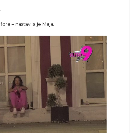
.
re – nastavila je Maja.