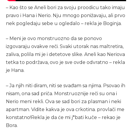
– Kao što se Aneli bori za svoju proodicu tako imaju
pravo i Hana i Nerio. Nju mnogo ponižavaju, ali prvo
nek pogledaju sebe u ogledalo – rekla je Boginja.
– Meni je ovo monstruozno da se ponovo
izgovaraju ovakve reči. Svaki utorak nas maltretira,
zaliva, polila mi je i detetove slike. Aneli kao Neriova
tetka to podržava, ovo je sve ovde odvratno – rekla
je Hana.
– Ja njih niti diram, niti se svađam sa njima. Psovao ih
nisam, ona sad priča. Monstruoznije reči su ona i
Nerio meni rekli. Ova se sad bori za plasman i neki
apartman. Vidite kakva je ova crkotina. provlači me
konstatno!Rekla je da će mi j*bati kuče – rekao je
Bora.