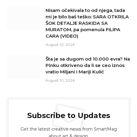
Nisam očekivala to od njega, tada
mi je bilo baš teško: SARA OTKRILA
ŠOK DETALJE RASKIDA SA
MURATOM, pa pomenula FILIPA
CARA (VIDEO)
August 10, 2026
Šta je sa dugom od 10.000 evra? Na
Pinku otkriveno da li se ceo iznos
vratio Miljani i Mariji Kulić
August 10, 2026
Subscribe to Updates
Get the latest creative news from SmartMag
about art & design.