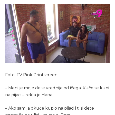
Foto: TV Pink Printscreen
– Meni je moje dete vrednije od ičega. Kuče se kupi
na pijaci – rekla je Hana.
– Ako sam ja dkuče kupio na pijaci i ti si dete