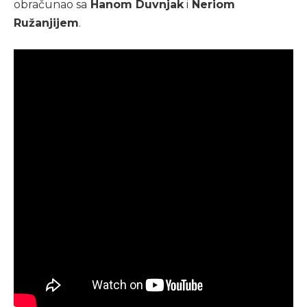
obračunao sa
Hanom Duvnjak
i
Neriom
Ružanjijem
.