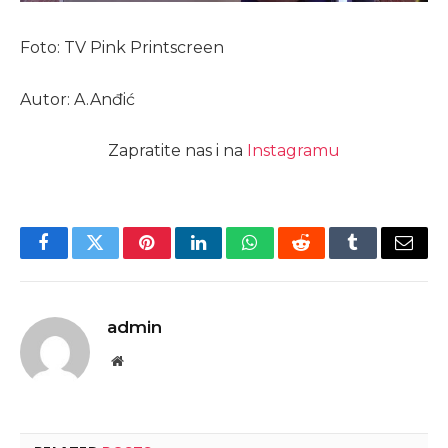
Foto: TV Pink Printscreen
Autor: A.Anđić
Zapratite nas i na
Instagramu
Facebook
Twitter
Pinterest
LinkedIn
WhatsApp
Reddit
Tumblr
Email
admin
Website