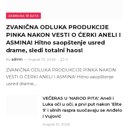
ZADRUGA 10 ELITA
ZVANIČNA ODLUKA PRODUKCIJE
PINKA NAKON VESTI O ĆERKI ANELI I
ASMINA! Hitno saopštenje usred
drame, sledi totalni haos!
By
admin
August 10, 2026
0
ZVANIČNA ODLUKA PRODUKCIJE PINKA NAKON
VESTI O ĆERKI ANELI I ASMINA! Hitno saopštenje
usred drame,…
VEČERAS U ‘NAROD PITA’: Aneli i
Luka oči u oči, a prvi put nakon ‘Elite
9’ i silnih raspra suočavaju se Anđelo
i Vujović
August 10, 2026