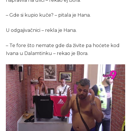
napravila na ulici – rekao ej Bora.
– Gde si kupio kuče? – pitala je Hana.
U odgajivačnici – rekla je Hana.
– Te fore što nemate gde da živite pa hoćete kod
Ivana u Dalamtinku – rekao je Bora.