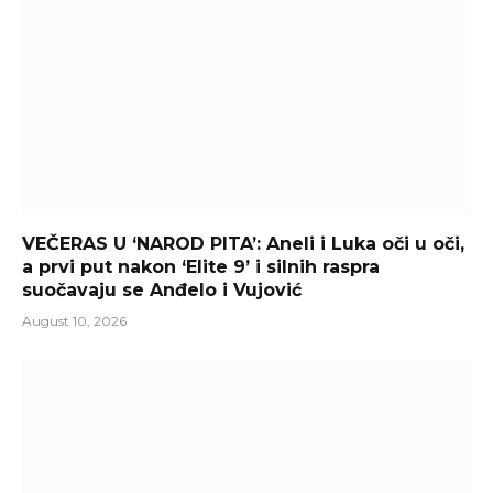
VEČERAS U ‘NAROD PITA’: Aneli i Luka oči u oči,
a prvi put nakon ‘Elite 9’ i silnih raspra
suočavaju se Anđelo i Vujović
August 10, 2026