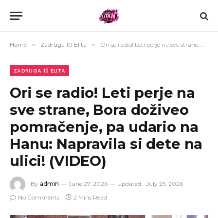
Home
»
Zadruga 10 Elita
»
Ori se radio! Leti perje na sve strane, Bora doživeo pomračenje, pa udario na Hanu: Napravila si dete na ulici! (VIDEO)
ZADRUGA 10 ELITA
Ori se radio! Leti perje na
sve strane, Bora doživeo
pomračenje, pa udario na
Hanu: Napravila si dete na
ulici! (VIDEO)
By
admin
June 27, 2026
Updated:
July 25, 2026
No Comments
2 Mins Read