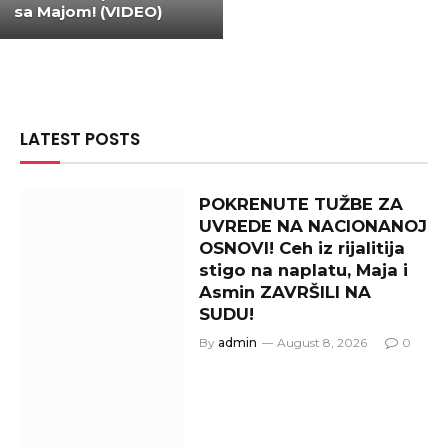
sa Majom! (VIDEO)
LATEST POSTS
POKRENUTE TUŽBE ZA
UVREDE NA NACIONANOJ
OSNOVI! Ceh iz rijalitija
stigo na naplatu, Maja i
Asmin ZAVRŠILI NA
SUDU!
By
admin
August 8, 2026
0