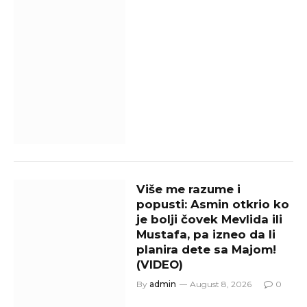
Više me razume i
popusti: Asmin otkrio ko
je bolji čovek Mevlida ili
Mustafa, pa izneo da li
planira dete sa Majom!
(VIDEO)
By
admin
August 8, 2026
0