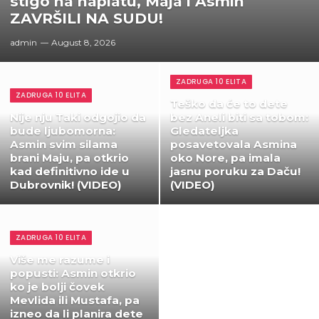
stigo na naplatu, Maja i Asmin
ZAVRŠILI NA SUDU!
admin
August 8, 2026
ZADRUGA 10 ELITA
ZADRUGA 10 ELITA
Teško da će to dete
Nije nju Taki odgojio da
bez Aneli biti sa tobom:
bude ljubomorna:
Gledateljka
Asmin svim silama
posavetovala Asmina
brani Maju, pa otkrio
oko Nore, pa imala
kad definitivno ide u
jasnu poruku za Daču!
Dubrovnik! (VIDEO)
(VIDEO)
ZADRUGA 10 ELITA
Više me razume i
popusti: Asmin otkrio
ko je bolji čovek
Mevlida ili Mustafa, pa
izneo da li planira dete