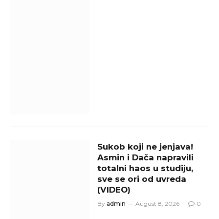
Sukob koji ne jenjava!
Asmin i Dača napravili
totalni haos u studiju,
sve se ori od uvreda
(VIDEO)
By
admin
August 8, 2026
0