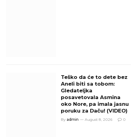
Teško da će to dete bez
Aneli biti sa tobom:
Gledateljka
posavetovala Asmina
oko Nore, pa imala jasnu
poruku za Daču! (VIDEO)
By
admin
August 8, 2026
0