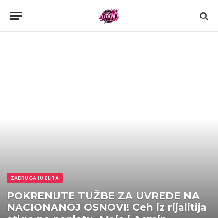
ZADRUGA 10 ELITA
POKRENUTE TUŽBE ZA UVREDE NA
NACIONANOJ OSNOVI! Ceh iz rijalitija