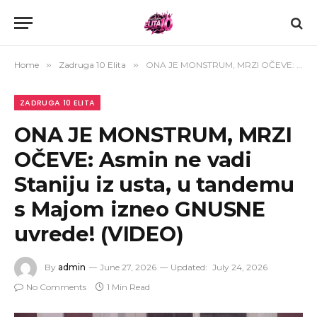
Home
»
Zadruga 10 Elita
»
ONA JE MONSTRUM, MRZI OČEVE: Asmin ne vadi Staniju iz usta, u tandemu s Majom izneo GNUSNE uvrede! (VIDEO)
ZADRUGA 10 ELITA
ONA JE MONSTRUM, MRZI
OČEVE: Asmin ne vadi
Staniju iz usta, u tandemu
s Majom izneo GNUSNE
uvrede! (VIDEO)
By
admin
June 27, 2026
Updated:
July 24, 2026
No Comments
1 Min Read