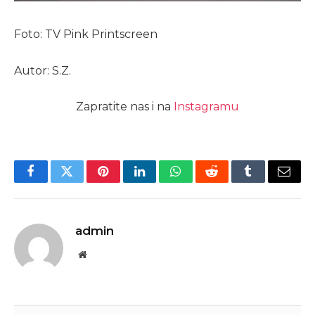
Foto: TV Pink Printscreen
Autor: S.Z.
Zapratite nas i na
Instagramu
Facebook
Twitter
Pinterest
LinkedIn
WhatsApp
Reddit
Tumblr
Email
admin
Website