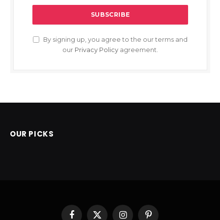
By signing up, you agree to the our terms and
our
Privacy Policy
agreement.
OUR PICKS
Facebook
X
Instagram
Pinterest