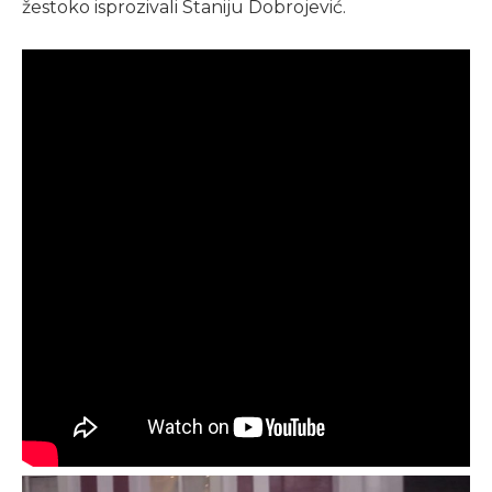
žestoko isprozivali Staniju Dobrojević.