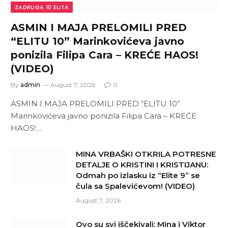
ZADRUGA 10 ELITA
ASMIN I MAJA PRELOMILI PRED
“ELITU 10” Marinkovićeva javno
ponizila Filipa Cara – KREĆE HAOS!
(VIDEO)
By
admin
August 7, 2026
0
ASMIN I MAJA PRELOMILI PRED “ELITU 10”
Marinkovićeva javno ponizila Filipa Cara – KREĆE
HAOS!…
MINA VRBAŠKI OTKRILA POTRESNE
DETALJE O KRISTINI I KRISTIJANU:
Odmah po izlasku iz “Elite 9” se
čula sa Spalevićevom! (VIDEO)
August 7, 2026
Ovo su svi iščekivali: Mina i Viktor