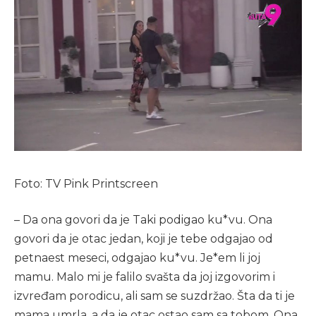
Foto: TV Pink Printscreen
– Da ona govori da je Taki podigao ku*vu. Ona
govori da je otac jedan, koji je tebe odgajao od
petnaest meseci, odgajao ku*vu. Je*em li joj
mamu. Malo mi je falilo svašta da joj izgovorim i
izvređam porodicu, ali sam se suzdržao. Šta da ti je
mama umrla, a da je otac ostao sam sa tobom. Ona