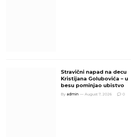
Stravični napad na decu
Kristijana Golubovića – u
besu pominjao ubistvo
By
admin
August 7, 2026
0