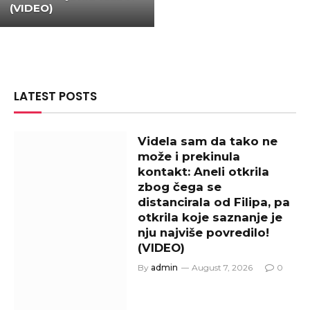
(VIDEO)
LATEST POSTS
Videla sam da tako ne
može i prekinula
kontakt: Aneli otkrila
zbog čega se
distancirala od Filipa, pa
otkrila koje saznanje je
nju najviše povredilo!
(VIDEO)
By
admin
August 7, 2026
0