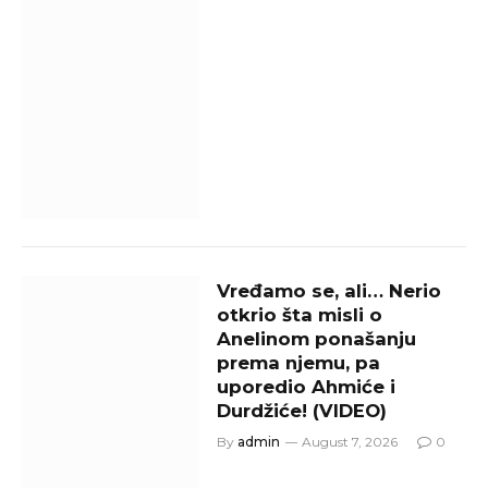
Vređamo se, ali… Nerio
otkrio šta misli o
Anelinom ponašanju
prema njemu, pa
uporedio Ahmiće i
Durdžiće! (VIDEO)
By
admin
August 7, 2026
0