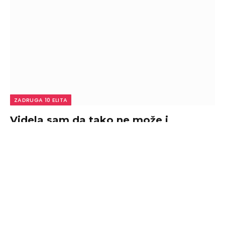
ZADRUGA 10 ELITA
Videla sam da tako ne može i
prekinula kontakt: Aneli otkrila zbog
čega se distancirala od Filipa, pa
otkrila koje saznanje je nju najviše
povredilo! (VIDEO)
By
admin
August 7, 2026
0
Voditelj Darko Tanasijević u večerašnjem izdanju
emisije “Narod pita” ugostio je Aneli Ahmić, Neria