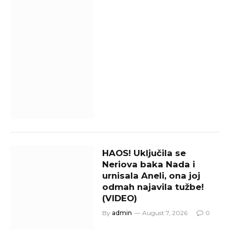
HAOS! Uključila se
Neriova baka Nada i
urnisala Aneli, ona joj
odmah najavila tužbe!
(VIDEO)
By
admin
August 7, 2026
0