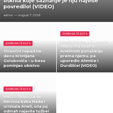
otkrila koje saznanje je nju najviše
povredilo! (VIDEO)
admin
August 7, 2026
ZADRUGA 10 ELITA
Vređamo se, ali… Nerio
ZADRUGA 10 ELITA
otkrio šta misli o
Stravični napad na
Anelinom ponašanju
decu Kristijana
prema njemu, pa
Golubovića – u besu
uporedio Ahmiće i
pominjao ubistvo
Durdžiće! (VIDEO)
ZADRUGA 10 ELITA
HAOS! Uključila se
Neriova baka Nada i
urnisala Aneli, ona joj
odmah najavila tužbe!