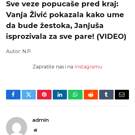
Sve veze popucaše pred kraj:
Vanja Živić pokazala kako ume
da bude žestoka, Janjuša
isprozivala za sve pare! (VIDEO)
Autor: N.P.
Zapratite nas i na
Instagramu
Facebook
Twitter
Pinterest
LinkedIn
WhatsApp
Reddit
Tumblr
Email
admin
Website