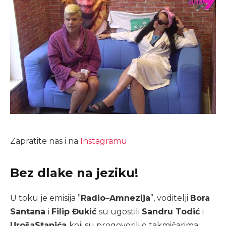
Zapratite nas i na
Instagramu
Bez dlake na jeziku!
U toku je emisija ”
Radio
–
Amnezija
”, voditelji
Bora
Santana
i
Filip Đukić
su ugostili
Sandru Todić
i
Uroša
Stanića
koji su progovorili o takmičarima