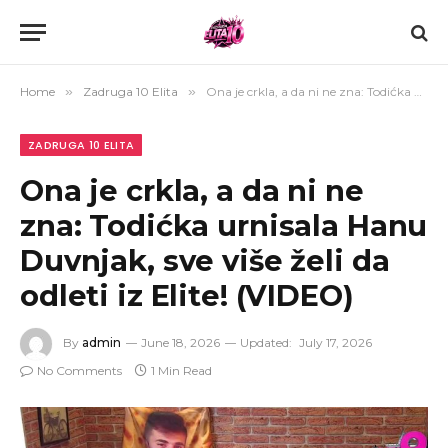
Home
»
Zadruga 10 Elita
»
Ona je crkla, a da ni ne zna: Todićka urnisala Hanu Duvnjak, sve više želi da odleti iz Elite! (VIDEO)
ZADRUGA 10 ELITA
Ona je crkla, a da ni ne
zna: Todićka urnisala Hanu
Duvnjak, sve više želi da
odleti iz Elite! (VIDEO)
By
admin
June 18, 2026
Updated:
July 17, 2026
No Comments
1 Min Read