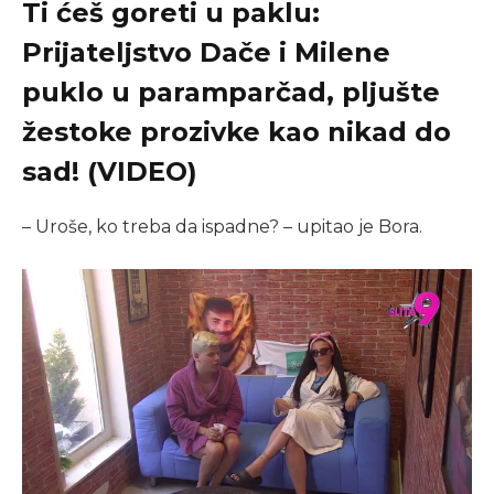
Ti ćeš goreti u paklu:
Prijateljstvo Dače i Milene
puklo u paramparčad, pljušte
žestoke prozivke kao nikad do
sad! (VIDEO)
– Uroše, ko treba da ispadne? – upitao je Bora.