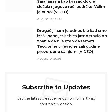
Sara narasla kao kvasac dok je
slušala njegove reči podrške: Volim
je puno! (VIDEO)
August 10, 2026
Drugačiji nam je odnos bio kad smo
izašli napolje: Bebica jasno stavio do
znanja da nije hteo da remeti
Teodorine ciljeve, ne žali godine
proverdene sa njom! (VIDEO)
August 10, 2026
Subscribe to Updates
Get the latest creative news from SmartMag
about art & design.