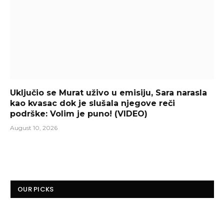
Uključio se Murat uživo u emisiju, Sara narasla
kao kvasac dok je slušala njegove reči
podrške: Volim je puno! (VIDEO)
August 10, 2026
OUR PICKS