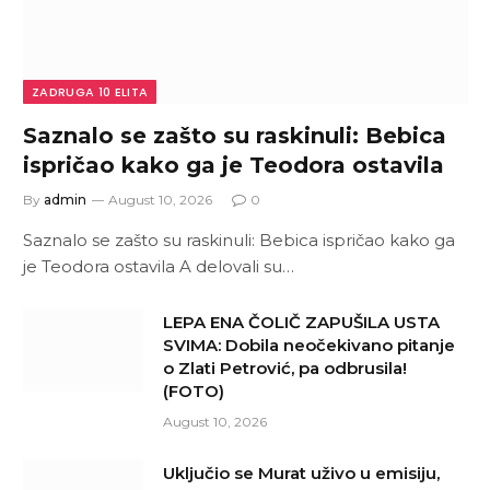
ZADRUGA 10 ELITA
Saznalo se zašto su raskinuli: Bebica
ispričao kako ga je Teodora ostavila
By
admin
August 10, 2026
0
Saznalo se zašto su raskinuli: Bebica ispričao kako ga
je Teodora ostavila A delovali su…
LEPA ENA ČOLIČ ZAPUŠILA USTA
SVIMA: Dobila neočekivano pitanje
o Zlati Petrović, pa odbrusila!
(FOTO)
August 10, 2026
Uključio se Murat uživo u emisiju,