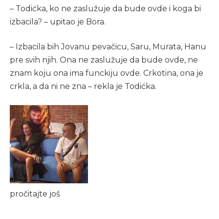
– Todićka, ko ne zaslužuje da bude ovde i koga bi
izbacila? – upitao je Bora.
– Izbacila bih Jovanu pevačicu, Saru, Murata, Hanu
pre svih njih. Ona ne zaslužuje da bude ovde, ne
znam koju ona ima funckiju ovde. Crkotina, ona je
crkla, a da ni ne zna – rekla je Todićka.
pročitajte još