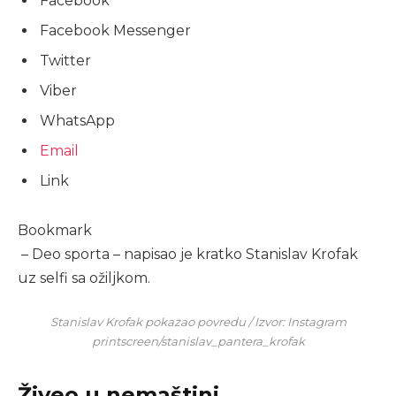
Facebook
Facebook Messenger
Twitter
Viber
WhatsApp
Email
Link
Bookmark
– Deo sporta – napisao je kratko Stanislav Krofak
uz selfi sa ožiljkom.
Stanislav Krofak pokazao povredu / Izvor: Instagram
printscreen/stanislav_pantera_krofak
Živeo u nemaštini