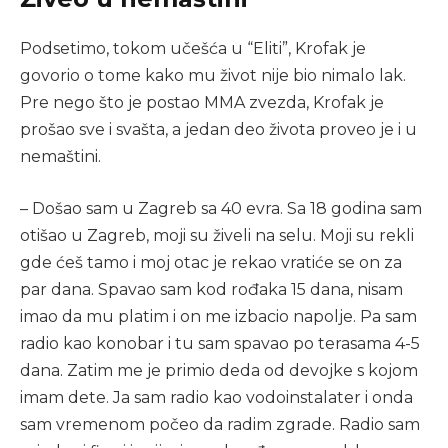
Podsetimo, tokom učešća u “Eliti”, Krofak je
govorio o tome kako mu život nije bio nimalo lak.
Pre nego što je postao MMA zvezda, Krofak je
prošao sve i svašta, a jedan deo života proveo je i u
nemaštini.
– Došao sam u Zagreb sa 40 evra. Sa 18 godina sam
otišao u Zagreb, moji su živeli na selu. Moji su rekli
gde ćeš tamo i moj otac je rekao vratiće se on za
par dana. Spavao sam kod rođaka 15 dana, nisam
imao da mu platim i on me izbacio napolje. Pa sam
radio kao konobar i tu sam spavao po terasama 4-5
dana. Zatim me je primio deda od devojke s kojom
imam dete. Ja sam radio kao vodoinstalater i onda
sam vremenom počeo da radim zgrade. Radio sam