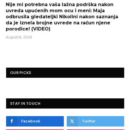
Nije mi potrebna vaša lažna podrška nakon
uvreda upućenih mom ocu i meni: Maja
odbrusila gledateljki Nikolini nakon saznanja
da je iznela brojne uvrede na račun njene
porodice! (VIDEO)
August 8, 2026
OUR PICKS
STAY IN TOUCH
Facebook
Twitter