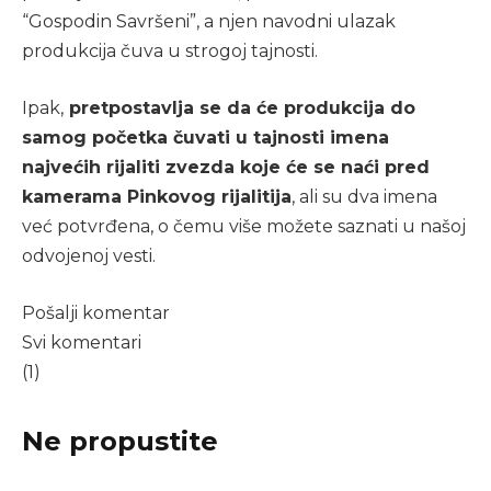
“Gospodin Savršeni”, a njen navodni ulazak
produkcija čuva u strogoj tajnosti.
Ipak,
pretpostavlja se da će produkcija do
samog početka čuvati u tajnosti imena
najvećih rijaliti zvezda koje će se naći pred
kamerama Pinkovog rijalitija
, ali su dva imena
već potvrđena, o čemu više možete saznati u našoj
odvojenoj vesti.
Pošalji komentar
Svi komentari
(1)
Ne propustite