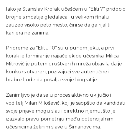
Iako je Stanislav Krofak učešćem u “Eliti 7” pridobio
brojne simpatije gledalaca i u velikom finalu
zauzeo visoko peto mesto, čini se da ga rijaliti
karijera ne zanima.
Pripreme za “Elitu 10” su u punom jeku, a prvi
korak je formiranje najjače ekipe učesnika. Milica
Mitrović je putem društvenih mreža objavila da je
konkurs otvoren, pozivajući sve autentične i
hrabre ljude da pošalju svoje biografije.
Zanimljivo je da se u proces aktivno uključio i
voditelj Milan Milošević, koji je saopštio da kandidati
svoje prijave mogu slati i direktno njemu, što je
izazvalo pravu pometnju među potencijalnim
učesnicima željnim slave u Šimanovcima.