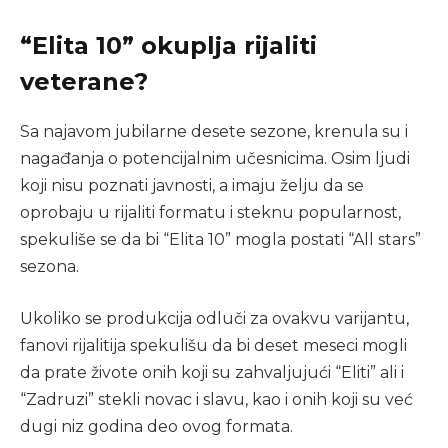
“Elita 10” okuplja rijaliti
veterane?
Sa najavom jubilarne desete sezone, krenula su i
nagađanja o potencijalnim učesnicima. Osim ljudi
koji nisu poznati javnosti, a imaju želju da se
oprobaju u rijaliti formatu i steknu popularnost,
spekuliše se da bi “Elita 10” mogla postati “All stars”
sezona.
Ukoliko se produkcija odluči za ovakvu varijantu,
fanovi rijalitija spekulišu da bi deset meseci mogli
da prate živote onih koji su zahvaljujući “Eliti” ali i
“Zadruzi” stekli novac i slavu, kao i onih koji su već
dugi niz godina deo ovog formata.