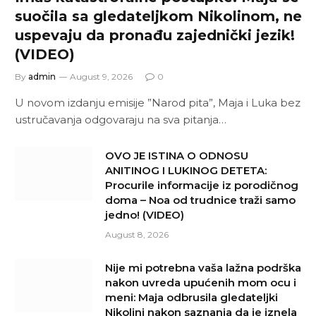
suočila sa gledateljkom Nikolinom, ne
uspevaju da pronađu zajednički jezik!
(VIDEO)
By
admin
August 9, 2026
0
U novom izdanju emisije ”Narod pita”, Maja i Luka bez
ustručavanja odgovaraju na sva pitanja…
OVO JE ISTINA O ODNOSU
ANITINOG I LUKINOG DETETA:
Procurile informacije iz porodičnog
doma – Noa od trudnice traži samo
jedno! (VIDEO)
August 8, 2026
Nije mi potrebna vaša lažna podrška
nakon uvreda upućenih mom ocu i
meni: Maja odbrusila gledateljki
Nikolini nakon saznanja da je iznela