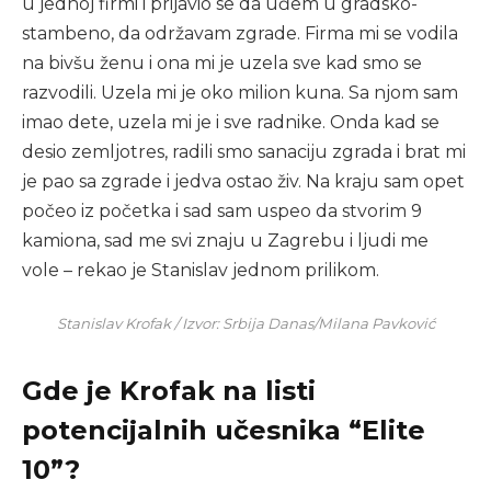
u jednoj firmi i prijavio se da uđem u gradsko-
stambeno, da održavam zgrade. Firma mi se vodila
na bivšu ženu i ona mi je uzela sve kad smo se
razvodili. Uzela mi je oko milion kuna. Sa njom sam
imao dete, uzela mi je i sve radnike. Onda kad se
desio zemljotres, radili smo sanaciju zgrada i brat mi
je pao sa zgrade i jedva ostao živ. Na kraju sam opet
počeo iz početka i sad sam uspeo da stvorim 9
kamiona, sad me svi znaju u Zagrebu i ljudi me
vole – rekao je Stanislav jednom prilikom.
Stanislav Krofak / Izvor: Srbija Danas/Milana Pavković
Gde je Krofak na listi
potencijalnih učesnika “Elite
10”?