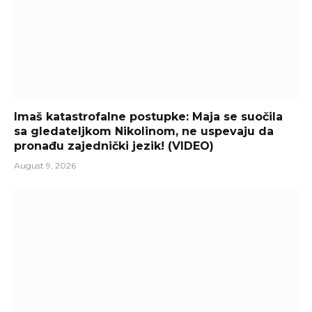
Imaš katastrofalne postupke: Maja se suočila
sa gledateljkom Nikolinom, ne uspevaju da
pronađu zajednički jezik! (VIDEO)
August 9, 2026