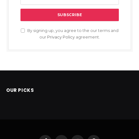
By signing up, you agree to the our terms and
our
Privacy Policy
agreement.
OUR PICKS