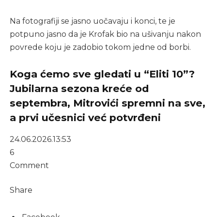
Na fotografiji se jasno uočavaju i konci, te je
potpuno jasno da je Krofak bio na ušivanju nakon
povrede koju je zadobio tokom jedne od borbi.
Koga ćemo sve gledati u “Eliti 10”?
Jubilarna sezona kreće od
septembra, Mitrovići spremni na sve,
a prvi učesnici već potvrđeni
24.06.2026.
13:53
6
Comment
Share