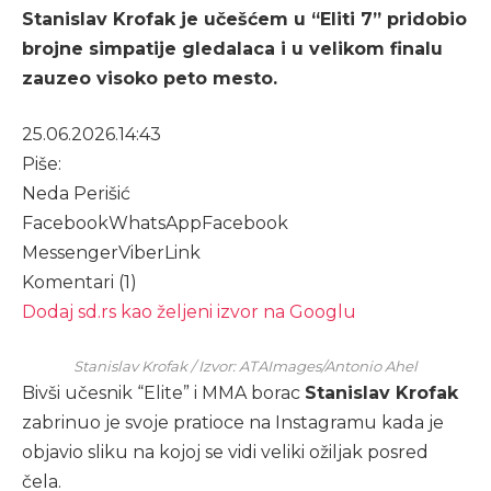
Stanislav Krofak je učešćem u “Eliti 7” pridobio
brojne simpatije gledalaca i u velikom finalu
zauzeo visoko peto mesto.
25.06.2026.
14:43
Piše:
Neda Perišić
Facebook
WhatsApp
Facebook
Messenger
Viber
Link
Komentari (1)
Dodaj sd.rs kao željeni izvor na Googlu
Stanislav Krofak / Izvor: ATAImages/Antonio Ahel
Bivši učesnik “Elite” i MMA borac
Stanislav Krofak
zabrinuo je svoje pratioce na Instagramu kada je
objavio sliku na kojoj se vidi veliki ožiljak posred
čela.