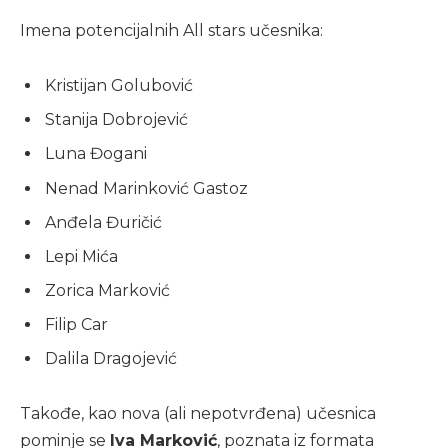
Imena potencijalnih All stars učesnika:
Kristijan Golubović
Stanija Dobrojević
Luna Đogani
Nenad Marinković Gastoz
Anđela Đuričić
Lepi Mića
Zorica Marković
Filip Car
Dalila Dragojević
Takođe, kao nova (ali nepotvrđena) učesnica
pominje se
Iva Marković
, poznata iz formata