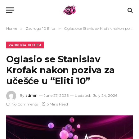
Home
»
Zadruga 10 Elita
»
Oglasio se Stanislav Krofak nakon poziva za učešće u “Eliti 10”
ZADRUGA 10 ELITA
Oglasio se Stanislav
Krofak nakon poziva za
učešće u “Eliti 10”
By
admin
June 27, 2026
Updated:
July 24, 2026
No Comments
5 Mins Read