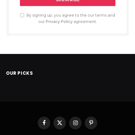
By signing up, you agree to the our terms and
our
Privacy Policy
agreement.
OUR PICKS
Facebook
X
Instagram
Pinterest
(Twitter)