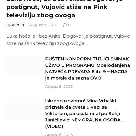
postignut, Vujović stiže na Pink
televiziju zbog ovoga
By
admin
August 8, 2026
0
Luka hoće, ali bez Anite: Dogovor je postignut, Vujović
stiže na Pink televiziju zbog ovoga…
PUŠTEN KOMPORMITUJUĆI SNIMAK
UŽIVO U PROGRAMU: Obelodanjena
NAJVEĆA PREVARA Elite 9 – NACIJA
je morala da sazna OVO
August 8, 2026
Iskreno o svemu! Mina Vrbaški
priznala da cveta u vezi sa
Viktorom, pa osula rafal po Sofiji
Janićijević: NEMORALNA OSOBA…
(VIDEO)
August 8, 2026