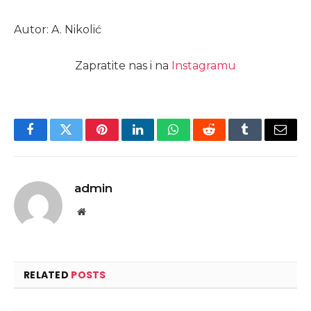
Autor: A. Nikolić
Zapratite nas i na
Instagramu
Facebook
Twitter
Pinterest
LinkedIn
WhatsApp
Reddit
Tumblr
Email
admin
Website
RELATED
POSTS