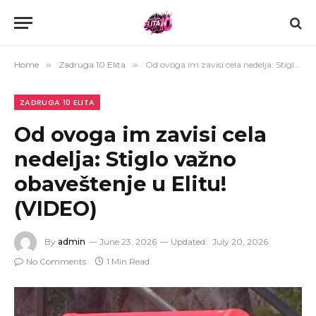
Home
»
Zadruga 10 Elita
»
Od ovoga im zavisi cela nedelja: Stiglo važno obaveštenje u Elitu! (VIDEO)
ZADRUGA 10 ELITA
Od ovoga im zavisi cela
nedelja: Stiglo važno
obaveštenje u Elitu!
(VIDEO)
By
admin
June 23, 2026
Updated:
July 20, 2026
No Comments
1 Min Read