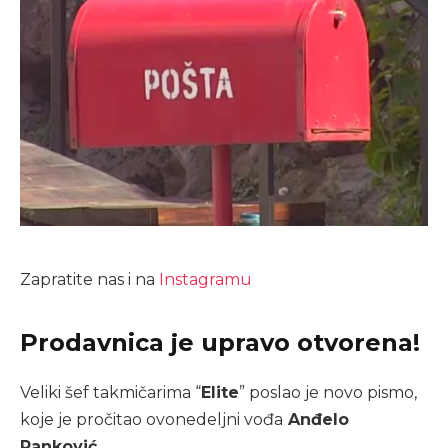
Zapratite nas i na
Instagramu
Prodavnica je upravo otvorena!
Veliki šef takmičarima “
Elite
” poslao je novo pismo,
koje je pročitao ovonedeljni vođa
Anđelo
Ranković
.