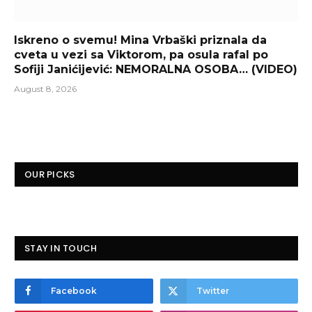
Iskreno o svemu! Mina Vrbaški priznala da
cveta u vezi sa Viktorom, pa osula rafal po
Sofiji Janićijević: NEMORALNA OSOBA… (VIDEO)
August 8, 2026
OUR PICKS
STAY IN TOUCH
Facebook
Twitter