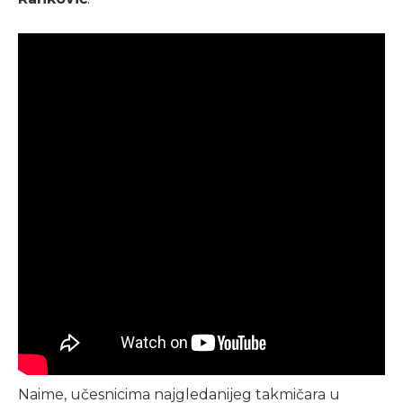
Naime, učesnicima najgledanijeg takmičara u