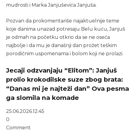
mudrosti i Marka Janjuševića Janjuša.
Pozvan da prokomentariše najaktuelnije teme
koje danima unazad potresaju Belu kuću, Janjuš
je odmah na početku otkrio da se ne oseća
najbolje i da mu je današnji dan prožet teškim
porodičnim uspomenama i bolom koji ne prolazi.
Jecaji odzvanjaju “Elitom”: Janjuš
prolio krokodilske suze zbog brata:
“Danas mi je najteži dan” Ova pesma
ga slomila na komade
25.06.2026.
12:45
0
Comment