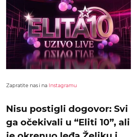
Zapratite nas i na
Instagramu
Nisu postigli dogovor: Svi
ga očekivali u “Eliti 10”, ali
je okrenuo leđa Željku i