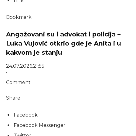
Link
Bookmark
Angažovani su i advokat i policija –
Luka Vujović otkrio gde je Anita i u
kakvom je stanju
24.07.2026.
21:55
1
Comment
Share
Facebook
Facebook Messenger
Twitter