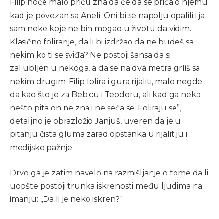
Filip hoće malo priču zna da će da se priča o njemu
kad je povezan sa Aneli. Oni bi se napolju opalili i ja
sam neke koje ne bih mogao u životu da vidim.
Klasično foliranje, da li bi izdržao da ne budeš sa
nekim ko ti se sviđa? Ne postoji šansa da si
zaljubljen u nekoga, a da se na dva metra grliš sa
nekim drugim. Filip folira i gura rijaliti, malo negde
da kao što je za Bebicu i Teodoru, ali kad ga neko
nešto pita on ne zna i ne seća se. Foliraju se”,
detaljno je obrazložio Janjuš, uveren da je u
pitanju čista gluma zarad opstanka u rijalitiju i
medijske pažnje.
Drvo ga je zatim navelo na razmišljanje o tome da li
uopšte postoji trunka iskrenosti među ljudima na
imanju: „Da li je neko iskren?“