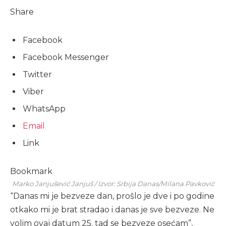
Share
Facebook
Facebook Messenger
Twitter
Viber
WhatsApp
Email
Link
Bookmark
Marko Janjušević Janjuš / Izvor: Srbija Danas/Milana Pavković
“Danas mi je bezveze dan, prošlo je dve i po godine
otkako mi je brat stradao i danas je sve bezveze. Ne
volim ovaj datum 25. tad se bezveze osećam”,