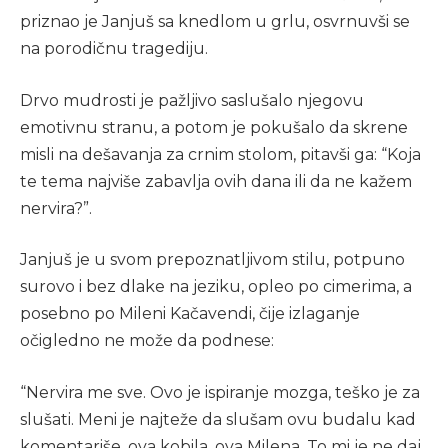
priznao je Janjuš sa knedlom u grlu, osvrnuvši se
na porodičnu tragediju.
Drvo mudrosti je pažljivo saslušalo njegovu
emotivnu stranu, a potom je pokušalo da skrene
misli na dešavanja za crnim stolom, pitavši ga: “Koja
te tema najviše zabavlja ovih dana ili da ne kažem
nervira?”.
Janjuš je u svom prepoznatljivom stilu, potpuno
surovo i bez dlake na jeziku, opleo po cimerima, a
posebno po Mileni Kačavendi, čije izlaganje
očigledno ne može da podnese:
“Nervira me sve. Ovo je ispiranje mozga, teško je za
slušati. Meni je najteže da slušam ovu budalu kad
komentariše, ova kobila, ova Milena. To mi je ne daj