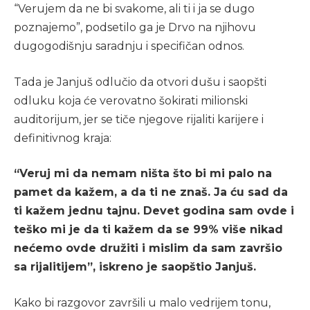
“Verujem da ne bi svakome, ali ti i ja se dugo
poznajemo”, podsetilo ga je Drvo na njihovu
dugogodišnju saradnju i specifičan odnos.
Tada je Janjuš odlučio da otvori dušu i saopšti
odluku koja će verovatno šokirati milionski
auditorijum, jer se tiče njegove rijaliti karijere i
definitivnog kraja:
“Veruj mi da nemam ništa što bi mi palo na
pamet da kažem, a da ti ne znaš. Ja ću sad da
ti kažem jednu tajnu. Devet godina sam ovde i
teško mi je da ti kažem da se 99% više nikad
nećemo ovde družiti i mislim da sam završio
sa rijalitijem”, iskreno je saopštio Janjuš.
Kako bi razgovor završili u malo vedrijem tonu,