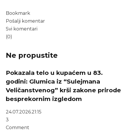
Bookmark
Pošalji komentar
Svi komentari
(0)
Ne propustite
Pokazala telo u kupaćem u 83.
godini: Glumica iz “Sulejmana
Veličanstvenog” krši zakone prirode
besprekornim izgledom
24.07.2026.
21:15
3
Comment