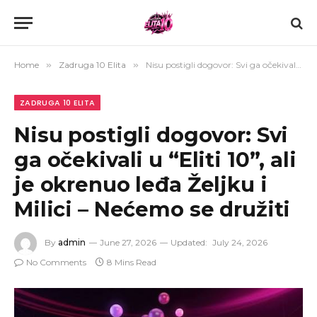
Home
»
Zadruga 10 Elita
»
Nisu postigli dogovor: Svi ga očekivali u “Eliti 10”, ali je okrenuo leđa Željku i Milici – Nećemo se družiti
ZADRUGA 10 ELITA
Nisu postigli dogovor: Svi
ga očekivali u “Eliti 10”, ali
je okrenuo leđa Željku i
Milici – Nećemo se družiti
By
admin
June 27, 2026
Updated:
July 24, 2026
No Comments
8 Mins Read