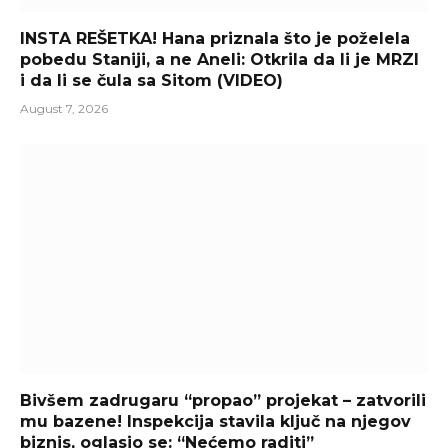
INSTA REŠETKA! Hana priznala što je poželela
pobedu Staniji, a ne Aneli: Otkrila da li je MRZI
i da li se čula sa Sitom (VIDEO)
August 7, 2026
Bivšem zadrugaru “propao” projekat – zatvorili
mu bazene! Inspekcija stavila ključ na njegov
biznis, oglasio se: “Nećemo raditi”