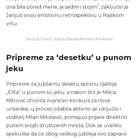
ona bila pored mene, ja sedim i stojim”, zaključio je
Janjuš svoju emotivnu retrospektivu u Rajskom
vrtu.
Janjuš / Izvor: Srbija Danas/Milana Pavković
Pripreme za ‘desetku’ u punom
jeku
Pripreme za jubilarnu desetu sezonu rijalitija
„Elita“ u punom su jeku, a nakon što je Milica
Mitrović otvorila zvaničan konkurs za nove
učesnike, u proces odabira aktivno se uključio i
voditelj Milan Milošević, primajući prijave direktno
putem svojih društvenih mreža. Dok se uveliko
spekuliše da će zbog velikog jubileja ovo zapravo