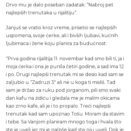
Drvo mu je dalo poseban zadatak: “Nabroj pet
najlepših trenutaka u rijalitiju”.
Janjuš se vratio kroz vreme, prisetio se najlepših
uspomena, svoje ćerke, ali i bivših ljubavi, kućnih
ljubimaca i žene koju planira za budućnost:
“Prva godina rijalitija 11. novembar kad smo bili ti, ja i
moja ćerka i ona je punila četiri godine, a sad ima 12
i po. Drugi najlepši trenutak mi se desio kad sam se
zaljubio u “Zadruzi 3″ ali ne u koga ti misliš. Tad
sam je držao za ruku pod jorganom, pili smo svaki
dan kafu na zidiću i gledala me je malim okicama
kao zrno kafe, ali je i to propalo. Treći najlepši
trenutak kad sam upoznao Tošu. Moram da stavim
i tebe. Sa Vanjom planiram mnogo toga i hvala što
ste je uveli jer mi je nalpše kad ste nju uveli. Dok je