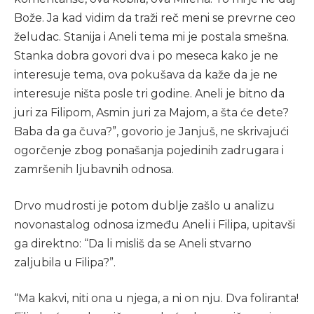
Bože. Ja kad vidim da traži reč meni se prevrne ceo
želudac. Stanija i Aneli tema mi je postala smešna.
Stanka dobra govori dva i po meseca kako je ne
interesuje tema, ova pokušava da kaže da je ne
interesuje ništa posle tri godine. Aneli je bitno da
juri za Filipom, Asmin juri za Majom, a šta će dete?
Baba da ga čuva?”, govorio je Janjuš, ne skrivajući
ogorčenje zbog ponašanja pojedinih zadrugara i
zamršenih ljubavnih odnosa.
Drvo mudrosti je potom dublje zašlo u analizu
novonastalog odnosa između Aneli i Filipa, upitavši
ga direktno: “Da li misliš da se Aneli stvarno
zaljubila u Filipa?”.
“Ma kakvi, niti ona u njega, a ni on nju. Dva foliranta!