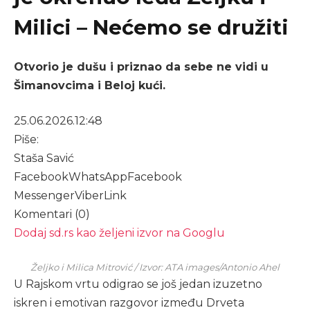
Milici – Nećemo se družiti
Otvorio je dušu i priznao da sebe ne vidi u
Šimanovcima i Beloj kući.
25.06.2026.
12:48
Piše:
Staša Savić
Facebook
WhatsApp
Facebook
Messenger
Viber
Link
Komentari (0)
Dodaj sd.rs kao željeni izvor na Googlu
Željko i Milica Mitrović / Izvor: ATA images/Antonio Ahel
U Rajskom vrtu odigrao se još jedan izuzetno
iskren i emotivan razgovor između Drveta