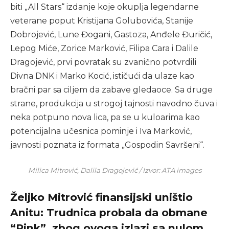
biti „All Stars“ izdanje koje okuplja legendarne
veterane poput Kristijana Golubovića, Stanije
Dobrojević, Lune Đogani, Gastoza, Anđele Đuričić,
Lepog Miće, Zorice Marković, Filipa Cara i Dalile
Dragojević, prvi povratak su zvanično potvrdili
Divna DNK i Marko Kocić, ističući da ulaze kao
bračni par sa ciljem da zabave gledaoce. Sa druge
strane, produkcija u strogoj tajnosti navodno čuva i
neka potpuno nova lica, pa se u kuloarima kao
potencijalna učesnica pominje i Iva Marković,
javnosti poznata iz formata „Gospodin Savršeni“.
Milica Mitrović, Dalila Dragojević / Izvor: ATA images
Željko Mitrović finansijski uništio
Anitu: Trudnica probala da obmane
“Pink”, zbog ovoga izlazi sa nulom