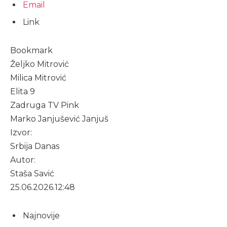
Email
Link
Bookmark
Željko Mitrović
Milica Mitrović
Elita 9
Zadruga TV Pink
Marko Janjušević Janjuš
Izvor:
Srbija Danas
Autor:
Staša Savić
25.06.2026.
12:48
Najnovije