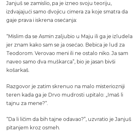
Janjuš se zamislio, pa je izneo svoju teoriju,
izdvajajući samo dvojicu cimera za koje smatra da
gaje prava i iskrena osećanja:
“Mislim da se Asmin zaljubio u Maju ili ga je izludela
jer znam kako sam se ja osećao. Bebica je lud za
Teodorom. Verovao meni ili ne ostalo niko. Ja sam
naveo samo dva muškarca”, bio je jasan bivši
košarkaš.
Razgovor je zatim skrenuo na malo misteriozniji
teren kada ga je Drvo mudrosti upitalo: „Imaš li
tajnu za mene?“.
“Da li ličim da bih tajne odavao?”, uzvratio je Janjuš
pitanjem kroz osmeh.