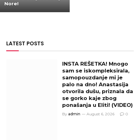
Nore!
LATEST POSTS
INSTA REŠETKA! Mnogo
sam se iskompleksirala,
samopouzdanje mi je
palo na dno! Anastasija
otvorila dušu, priznala da
se gorko kaje zbog
ponašanja u Eliti! (VIDEO)
By
admin
August 6, 2026
0