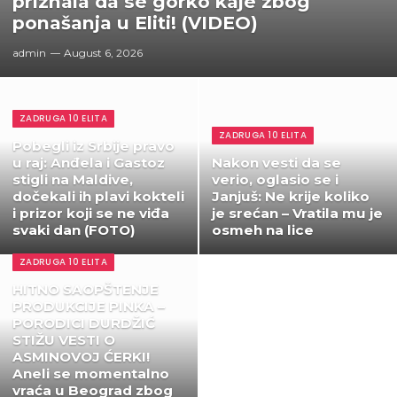
priznala da se gorko kaje zbog
ponašanja u Eliti! (VIDEO)
admin
August 6, 2026
ZADRUGA 10 ELITA
ZADRUGA 10 ELITA
Pobegli iz Srbije pravo
u raj: Anđela i Gastoz
Nakon vesti da se
stigli na Maldive,
verio, oglasio se i
dočekali ih plavi kokteli
Janjuš: Ne krije koliko
i prizor koji se ne viđa
je srećan – Vratila mu je
svaki dan (FOTO)
osmeh na lice
ZADRUGA 10 ELITA
HITNO SAOPŠTENJE
PRODUKCIJE PINKA –
PORODICI DURDŽIĆ
STIŽU VESTI O
ASMINOVOJ ĆERKI!
Aneli se momentalno
vraća u Beograd zbog