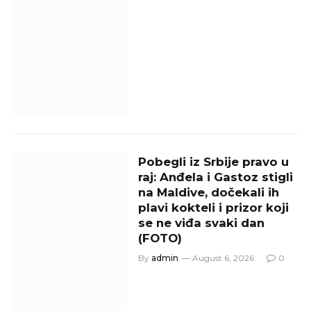
Pobegli iz Srbije pravo u
raj: Anđela i Gastoz stigli
na Maldive, dočekali ih
plavi kokteli i prizor koji
se ne viđa svaki dan
(FOTO)
By
admin
August 6, 2026
0