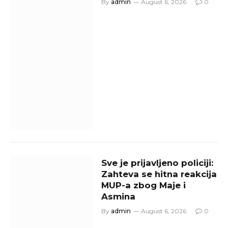
By
admin
August 6, 2026
0
Sve je prijavljeno policiji:
Zahteva se hitna reakcija
MUP-a zbog Maje i
Asmina
By
admin
August 6, 2026
0