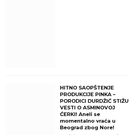
HITNO SAOPŠTENJE
PRODUKCIJE PINKA –
PORODICI DURDŽIĆ STIŽU
VESTI O ASMINOVOJ
ĆERKI! Aneli se
momentalno vraća u
Beograd zbog Nore!