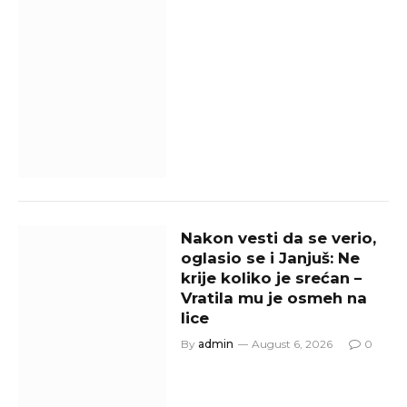
Nakon vesti da se verio,
oglasio se i Janjuš: Ne
krije koliko je srećan –
Vratila mu je osmeh na
lice
By
admin
August 6, 2026
0