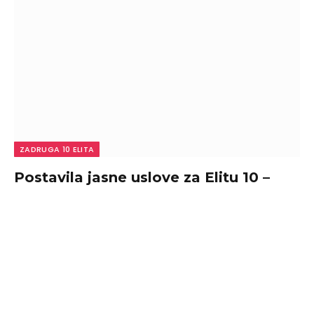
ZADRUGA 10 ELITA
Postavila jasne uslove za Elitu 10 –
Dušica Jakovljević traži da Pink ovo
ispoštuje, od jedne stvari ne odustaje.
By
admin
August 10, 2026
0
Postavila jasne uslove za Elitu 10 – Dušica Jakovljević
traži da Pink ovo ispoštuje, od…