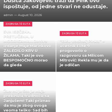
Dušica Jakovljević traži da Pink ovo
ispoštuje, od jedne stvari ne odustaje.
admin
August 10, 2026
ZADRUGA 10 ELITA
SVA ISEČENA,
ZADRUGA 10 ELITA
PRETUČENA, U
MODRICAMA… Jezivo
“Biću voditelj Pinka” –
izdanje Maje Marinković
učesnik Elite 9
ZALEDILO KRV U
progovorio o
ŽILAMA, Taki je ovo
razgovoru sa Milicom
BESPOMOĆNO morao
Mitrović: Rekla mu je da
da gleda
je odličan
ZADRUGA 10 ELITA
Žao mi je što je Maja
prekinula trudnoću sa
Janjušem! Taki priznao
da mu je zbog ovoga
veoma teško: Sad bih