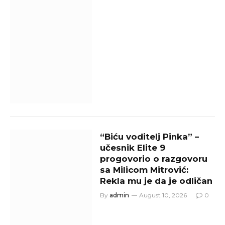
“Biću voditelj Pinka” –
učesnik Elite 9
progovorio o razgovoru
sa Milicom Mitrović:
Rekla mu je da je odličan
By
admin
August 10, 2026
0