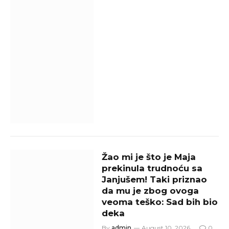
Žao mi je što je Maja
prekinula trudnoću sa
Janjušem! Taki priznao
da mu je zbog ovoga
veoma teško: Sad bih bio
deka
By
admin
August 10, 2026
0