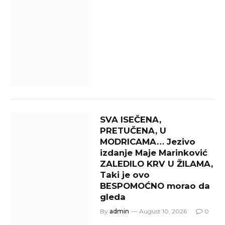
SVA ISEČENA,
PRETUČENA, U
MODRICAMA… Jezivo
izdanje Maje Marinković
ZALEDILO KRV U ŽILAMA,
Taki je ovo
BESPOMOĆNO morao da
gleda
By
admin
August 10, 2026
0