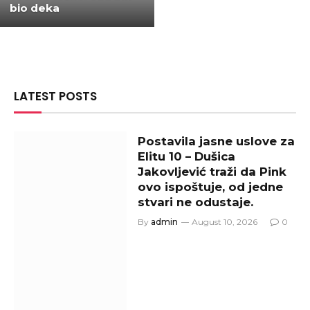
bio deka
LATEST POSTS
Postavila jasne uslove za
Elitu 10 – Dušica
Jakovljević traži da Pink
ovo ispoštuje, od jedne
stvari ne odustaje.
By
admin
August 10, 2026
0