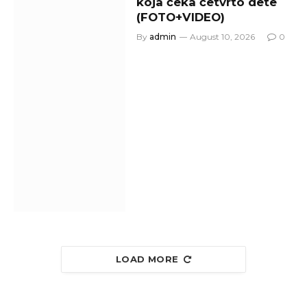
koja čeka četvrto dete
(FOTO+VIDEO)
By
admin
August 10, 2026
0
LOAD MORE