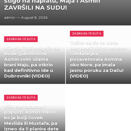
stigo na naplatu, Maja i Asmin
ZAVRŠILI NA SUDU!
admin
August 8, 2026
ZADRUGA 10 ELITA
ZADRUGA 10 ELITA
Teško da će to dete
Nije nju Taki odgojio da
bez Aneli biti sa tobom:
bude ljubomorna:
Gledateljka
Asmin svim silama
posavetovala Asmina
brani Maju, pa otkrio
oko Nore, pa imala
kad definitivno ide u
jasnu poruku za Daču!
Dubrovnik! (VIDEO)
(VIDEO)
ZADRUGA 10 ELITA
Više me razume i
popusti: Asmin otkrio
ko je bolji čovek
Mevlida ili Mustafa, pa
izneo da li planira dete