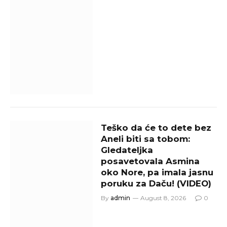
Teško da će to dete bez
Aneli biti sa tobom:
Gledateljka
posavetovala Asmina
oko Nore, pa imala jasnu
poruku za Daču! (VIDEO)
By
admin
August 8, 2026
0