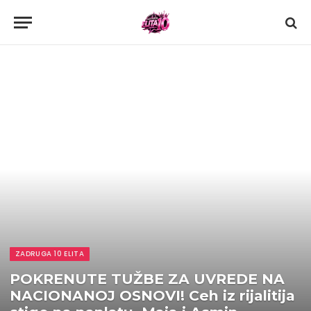
ZADRUGA 10 ELITA
POKRENUTE TUŽBE ZA UVREDE NA
NACIONANOJ OSNOVI! Ceh iz rijalitija