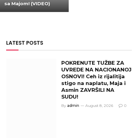
sa Majom! (VIDEO)
LATEST POSTS
POKRENUTE TUŽBE ZA
UVREDE NA NACIONANOJ
OSNOVI! Ceh iz rijalitija
stigo na naplatu, Maja i
Asmin ZAVRŠILI NA
SUDU!
By
admin
August 8, 2026
0