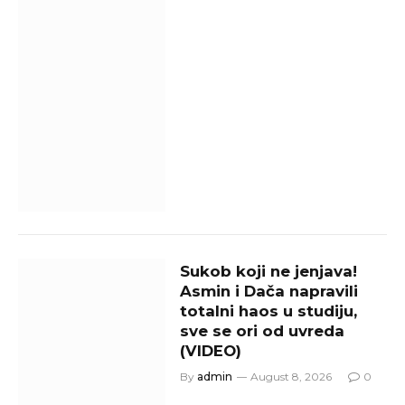
Sukob koji ne jenjava!
Asmin i Dača napravili
totalni haos u studiju,
sve se ori od uvreda
(VIDEO)
By
admin
August 8, 2026
0