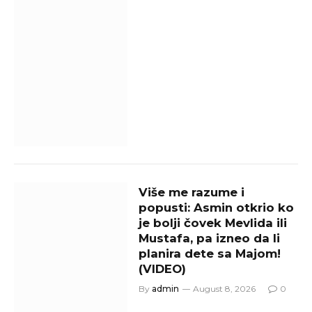
Više me razume i
popusti: Asmin otkrio ko
je bolji čovek Mevlida ili
Mustafa, pa izneo da li
planira dete sa Majom!
(VIDEO)
By
admin
August 8, 2026
0