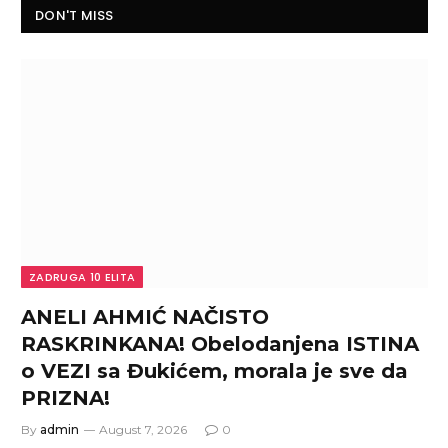
DON'T MISS
ZADRUGA 10 ELITA
ANELI AHMIĆ NAČISTO
RASKRINKANA! Obelodanjena ISTINA
o VEZI sa Đukićem, morala je sve da
PRIZNA!
By
admin
August 7, 2026
0