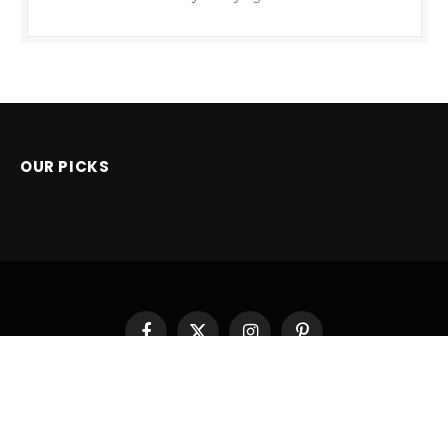
OUR PICKS
Facebook
X
Instagram
Pinterest
(Twitter)
POČETNA
© 2026 ThemeSphere. Designed by
ThemeSphere
.