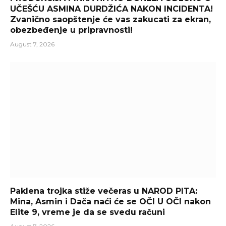
UČEŠĆU ASMINA DURDŽIĆA NAKON INCIDENTA!
Zvanično saopštenje će vas zakucati za ekran,
obezbeđenje u pripravnosti!
August 7, 2026
Paklena trojka stiže večeras u NAROD PITA:
Mina, Asmin i Dača naći će se OČI U OČI nakon
Elite 9, vreme je da se svedu računi