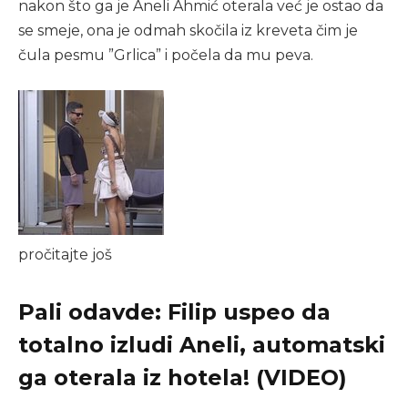
nakon što ga je Aneli Ahmić oterala već je ostao da
se smeje, ona je odmah skočila iz kreveta čim je
čula pesmu ”Grlica” i počela da mu peva.
pročitajte još
Pali odavde: Filip uspeo da
totalno izludi Aneli, automatski
ga oterala iz hotela! (VIDEO)