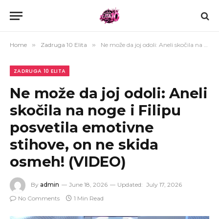
Home
»
Zadruga 10 Elita
»
Ne može da joj odoli: Aneli skočila na noge i Filipu posvetila emotivne stihove, on ne skida osmeh! (VIDEO)
ZADRUGA 10 ELITA
Ne može da joj odoli: Aneli
skočila na noge i Filipu
posvetila emotivne
stihove, on ne skida
osmeh! (VIDEO)
By
admin
June 18, 2026
Updated:
July 17, 2026
No Comments
1 Min Read