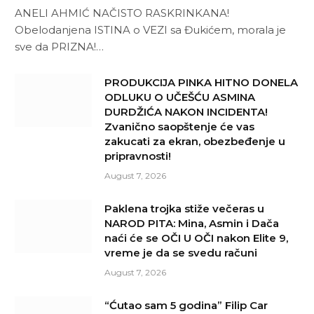
ANELI AHMIĆ NAČISTO RASKRINKANA!
Obelodanjena ISTINA o VEZI sa Đukićem, morala je
sve da PRIZNA!…
PRODUKCIJA PINKA HITNO DONELA
ODLUKU O UČEŠĆU ASMINA
DURDŽIĆA NAKON INCIDENTA!
Zvanično saopštenje će vas
zakucati za ekran, obezbeđenje u
pripravnosti!
August 7, 2026
Paklena trojka stiže večeras u
NAROD PITA: Mina, Asmin i Dača
naći će se OČI U OČI nakon Elite 9,
vreme je da se svedu računi
August 7, 2026
“Ćutao sam 5 godina” Filip Car