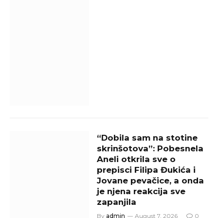
“Dobila sam na stotine
skrinšotova”: Pobesnela
Aneli otkrila sve o
prepisci Filipa Đukića i
Jovane pevačice, a onda
je njena reakcija sve
zapanjila
By
admin
August 7, 2026
0