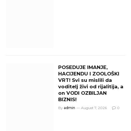
POSEDUJE IMANJE,
HACIJENDU I ZOOLOŠKI
VRT! Svi su mislili da
voditelj živi od rijalitija, a
on VODI OZBILJAN
BIZNIS!
By
admin
August 7, 2026
0