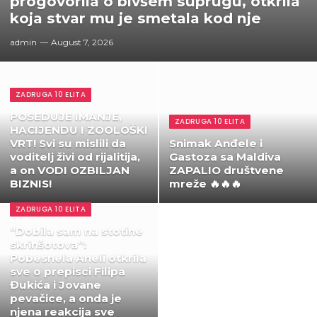
progovorila o bivšem suprugu, otkrila
koja stvar mu je smetala kod nje
admin
August 7, 2026
ZADRUGA 10 ELITA
POSEDUJE IMANJE,
ZADRUGA 10 ELITA
HACIJENDU I ZOOLOŠKI
VRT! Svi su mislili da
Snimak Anđele i
voditelj živi od rijalitija,
Gastoza sa Maldiva
a on VODI OZBILJAN
ZAPALIO društvene
BIZNIS!
mreže 🔥🔥🔥
ZADRUGA 10 ELITA
“Dobila sam na stotine
skrinšotova”:
Pobesnela Aneli otkrila
sve o prepisci Filipa
Đukića i Jovane
pevačice, a onda je
njena reakcija sve