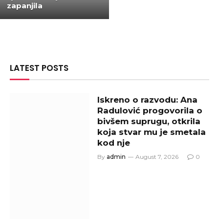
zapanjila
LATEST POSTS
Iskreno o razvodu: Ana
Radulović progovorila o
bivšem suprugu, otkrila
koja stvar mu je smetala
kod nje
By
admin
August 7, 2026
0