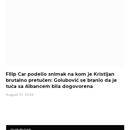
Filip Car podelio snimak na kom je Kristijan
brutalno pretučen: Golubović se branio da je
tuča sa Albancem bila dogovorena
August 10, 2026