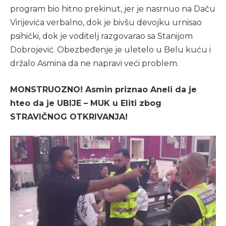
program bio hitno prekinut, jer je nasrnuo na Daču
Virijevića verbalno, dok je bivšu devojku urnisao
psihički, dok je voditelj razgovarao sa Stanijom
Dobrojević. Obezbeđenje je uletelo u Belu kuću i
držalo Asmina da ne napravi veći problem.
MONSTRUOZNO! Asmin priznao Aneli da je
hteo da je UBIJE – MUK u Eliti zbog
STRAVIČNOG OTKRIVANJA!