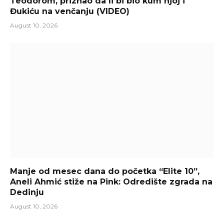
Teodorom, priznao da li bi bio kum njoj i
Đukiću na venčanju (VIDEO)
August 10, 2026
Manje od mesec dana do početka “Elite 10”,
Aneli Ahmić stiže na Pink: Odredište zgrada na
Dedinju
August 10, 2026