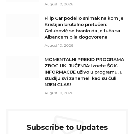
August 10, 2026
Filip Car podelio snimak na kom je
Kristijan brutalno pretučen:
Golubović se branio da je tuča sa
Albancem bila dogovorena
August 10, 2026
MOMENTALNI PREKID PROGRAMA
ZBOG UKLJUČENJA: Iznete ŠOK-
INFORMACIJE uživo u programu, u
studiju svi zanemeli kad su čuli
NJEN GLAS!
August 10, 2026
Subscribe to Updates