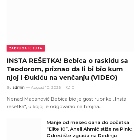
ZADRUGA 10 ELITA
INSTA REŠETKA! Bebica o raskidu sa
Teodorom, priznao da li bi bio kum
njoj i Đukiću na venčanju (VIDEO)
By
admin
August 10, 2026
0
Nenad Macanović Bebica bio je gost rubrike „Insta
rešetka“, u kojoj je odgovarao na brojna…
Manje od mesec dana do početka
“Elite 10”, Aneli Ahmić stiže na Pink:
Odredište zgrada na Dedinju