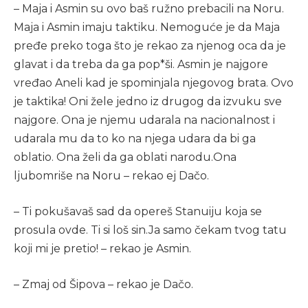
– Maja i Asmin su ovo baš ružno prebacili na Noru.
Maja i Asmin imaju taktiku. Nemoguće je da Maja
pređe preko toga što je rekao za njenog oca da je
glavat i da treba da ga pop*ši. Asmin je najgore
vređao Aneli kad je spominjala njegovog brata. Ovo
je taktika! Oni žele jedno iz drugog da izvuku sve
najgore. Ona je njemu udarala na nacionalnost i
udarala mu da to ko na njega udara da bi ga
oblatio. Ona želi da ga oblati narodu.Ona
ljubomriše na Noru – rekao ej Dačo.
– Ti pokušavaš sad da opereš Stanuiju koja se
prosula ovde. Ti si loš sin.Ja samo čekam tvog tatu
koji mi je pretio! – rekao je Asmin.
– Zmaj od Šipova – rekao je Dačo.