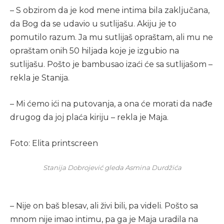
– S obzirom da je kod mene intima bila zaključana,
da Bog da se udavio u sutlijašu. Akiju je to
pomutilo razum. Ja mu sutlijaš opraštam, ali mu ne
opraštam onih 50 hiljada koje je izgubio na
sutlijašu. Pošto je bambusao izaći će sa sutlijašom –
rekla je Stanija.
– Mi ćemo ići na putovanja, a ona će morati da nađe
drugog da joj plaća kiriju – rekla je Maja.
Foto: Elita printscreen
Stanija Dobrojević gleda Asmina Durdžića
– Nije on baš blesav, ali živi bili, pa videli. Pošto sa
mnom nije imao intimu, pa ga je Maja uradila na