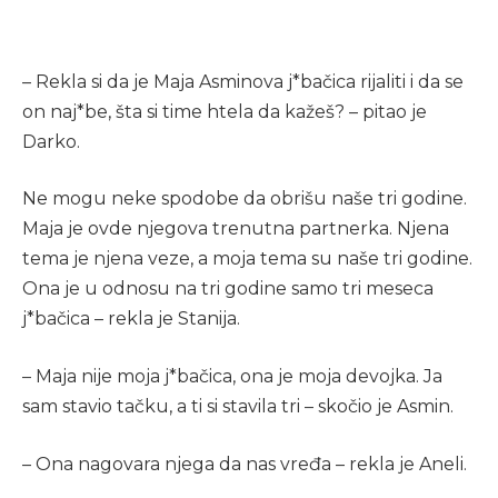
– Rekla si da je Maja Asminova j*bačica rijaliti i da se
on naj*be, šta si time htela da kažeš? – pitao je
Darko.
Ne mogu neke spodobe da obrišu naše tri godine.
Maja je ovde njegova trenutna partnerka. Njena
tema je njena veze, a moja tema su naše tri godine.
Ona je u odnosu na tri godine samo tri meseca
j*bačica – rekla je Stanija.
– Maja nije moja j*bačica, ona je moja devojka. Ja
sam stavio tačku, a ti si stavila tri – skočio je Asmin.
– Ona nagovara njega da nas vređa – rekla je Aneli.