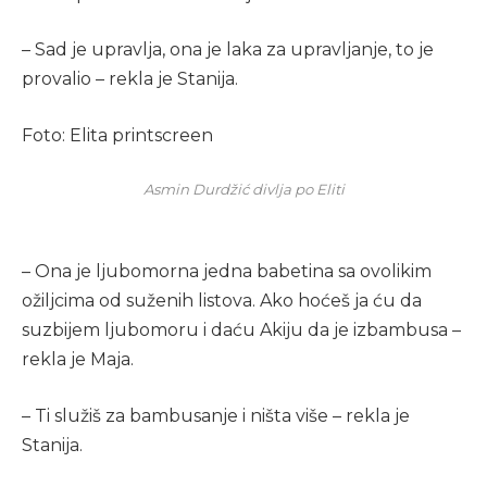
– Sad je upravlja, ona je laka za upravljanje, to je
provalio – rekla je Stanija.
Foto: Elita printscreen
Asmin Durdžić divlja po Eliti
– Ona je ljubomorna jedna babetina sa ovolikim
ožiljcima od suženih listova. Ako hoćeš ja ću da
suzbijem ljubomoru i daću Akiju da je izbambusa –
rekla je Maja.
– Ti služiš za bambusanje i ništa više – rekla je
Stanija.