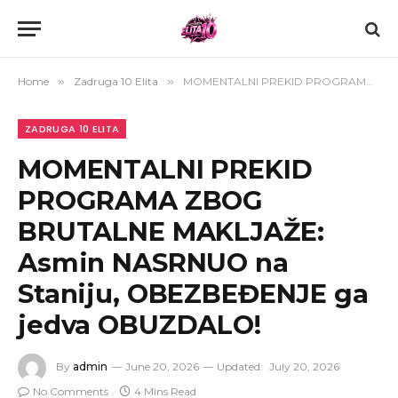
Home
»
Zadruga 10 Elita
»
MOMENTALNI PREKID PROGRAMA ZBOG BRUTALNE MAKLJAŽE: Asmin NASRNUO na Staniju, OBEZBEĐENJE ga jedva OBUZDALO!
ZADRUGA 10 ELITA
MOMENTALNI PREKID
PROGRAMA ZBOG
BRUTALNE MAKLJAŽE:
Asmin NASRNUO na
Staniju, OBEZBEĐENJE ga
jedva OBUZDALO!
By
admin
June 20, 2026
Updated:
July 20, 2026
No Comments
4 Mins Read