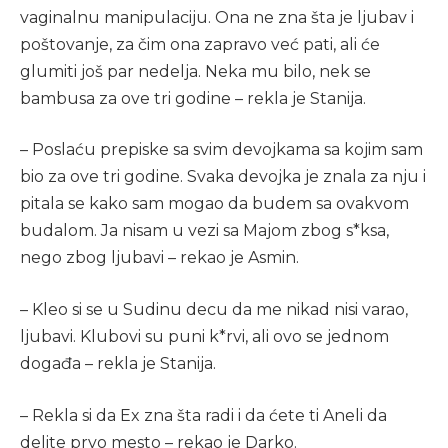
vaginalnu manipulaciju. Ona ne zna šta je ljubav i
poštovanje, za čim ona zapravo već pati, ali će
glumiti još par nedelja. Neka mu bilo, nek se
bambusa za ove tri godine – rekla je Stanija.
– Poslaću prepiske sa svim devojkama sa kojim sam
bio za ove tri godine. Svaka devojka je znala za nju i
pitala se kako sam mogao da budem sa ovakvom
budalom. Ja nisam u vezi sa Majom zbog s*ksa,
nego zbog ljubavi – rekao je Asmin.
– Kleo si se u Sudinu decu da me nikad nisi varao,
ljubavi. Klubovi su puni k*rvi, ali ovo se jednom
događa – rekla je Stanija.
– Rekla si da Ex zna šta radi i da ćete ti Aneli da
delite prvo mesto – rekao je Darko.