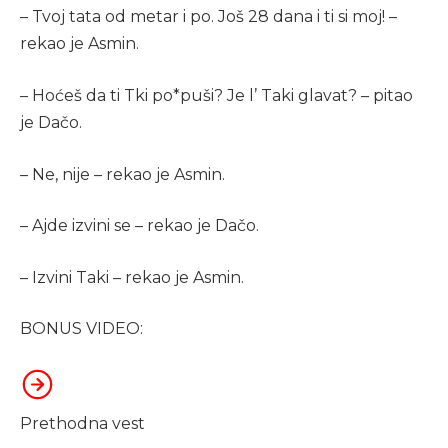
– Tvoj tata od metar i po. Još 28 dana i ti si moj! –
rekao je Asmin.
– Hoćeš da ti Tki po*puši? Je l’ Taki glavat? – pitao
je Dačo.
– Ne, nije – rekao je Asmin.
– Ajde izvini se – rekao je Dačo.
– Izvini Taki – rekao je Asmin.
BONUS VIDEO:
Prethodna vest