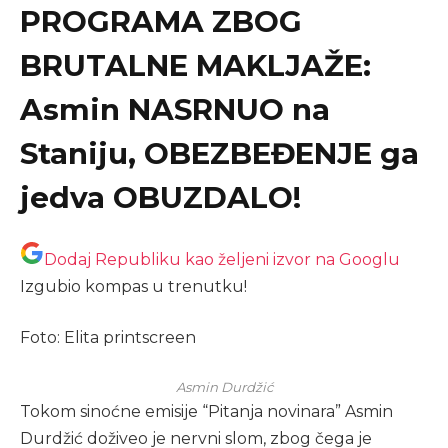
PROGRAMA ZBOG
BRUTALNE MAKLJAŽE:
Asmin NASRNUO na
Staniju, OBEZBEĐENJE ga
jedva OBUZDALO!
Dodaj Republiku kao željeni izvor na Googlu
Izgubio kompas u trenutku!
Foto: Elita printscreen
Asmin Durdžić
Tokom sinoćne emisije “Pitanja novinara” Asmin
Durdžić doživeo je nervni slom, zbog čega je