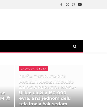
Facebook
X
Instagram
YouTube
(Twitter)
ZADRUGA 10 ELITA
BIVŠA ZADRUGARKA
PROŠLA KROZ AGONIJU
ZBOG OPERACIJA NOSA:
 se
U lice uložila 150.000
M 🤔
evra, a na jednom delu
tela imala čak sedam