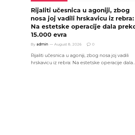
Rijaliti učesnica u agoniji, zbog
nosa joj vadili hrskavicu iz rebra:
Na estetske operacije dala prek
15.000 evra
By
admin
August 8, 2026
0
Rijaliti učesnica u agoniji, zbog nosa joj vadili
hrskavicu iz rebra: Na estetske operacije dala