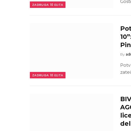
Gosti
ZADRUGA 10 ELITA
Pot
10”
Pi
By
ad
Potvr
zate
ZADRUGA 10 ELITA
BI
AG
lic
del