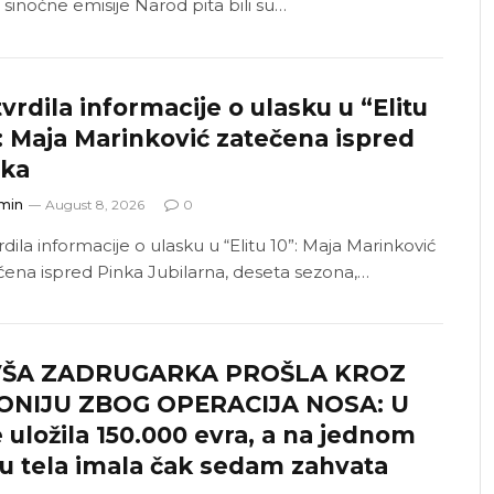
 sinoćne emisije Narod pita bili su…
vrdila informacije o ulasku u “Elitu
: Maja Marinković zatečena ispred
nka
min
August 8, 2026
0
dila informacije o ulasku u “Elitu 10”: Maja Marinković
čena ispred Pinka Jubilarna, deseta sezona,…
VŠA ZADRUGARKA PROŠLA KROZ
ONIJU ZBOG OPERACIJA NOSA: U
e uložila 150.000 evra, a na jednom
u tela imala čak sedam zahvata