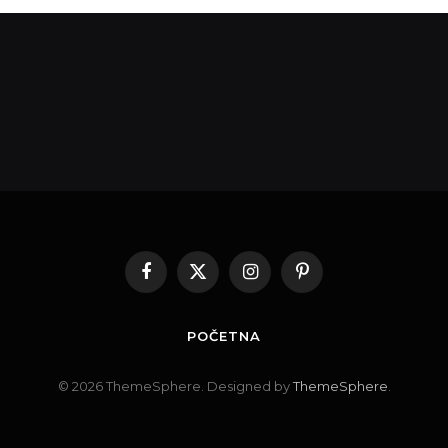
Facebook
X
Instagram
Pinterest
(Twitter)
POČETNA
© 2026 ThemeSphere. Designed by
ThemeSphere
.