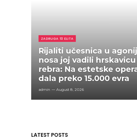
ZADRUGA 10 ELITA
Rijaliti učesnica u agoni
nosa joj vadili hrskavicu 
rebra: Na estetske opera
dala preko 15.000 evra
admin
August 8, 2026
LATEST POSTS