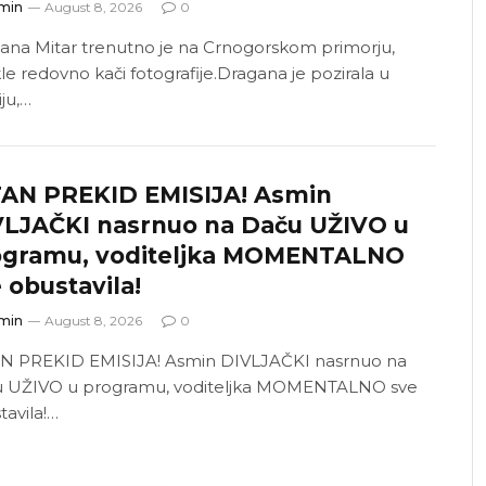
min
August 8, 2026
0
ana Mitar trenutno je na Crnogorskom primorju,
le redovno kači fotografije.Dragana je pozirala u
iju,…
TAN PREKID EMISIJA! Asmin
VLJAČKI nasrnuo na Daču UŽIVO u
ogramu, voditeljka MOMENTALNO
 obustavila!
min
August 8, 2026
0
N PREKID EMISIJA! Asmin DIVLJAČKI nasrnuo na
 UŽIVO u programu, voditeljka MOMENTALNO sve
tavila!…