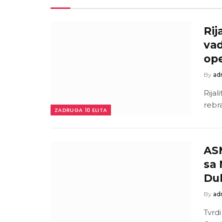
Rij
vad
ope
By
ad
Rijal
rebr
ZADRUGA 10 ELITA
AS
sa 
Dub
By
ad
Tvrd