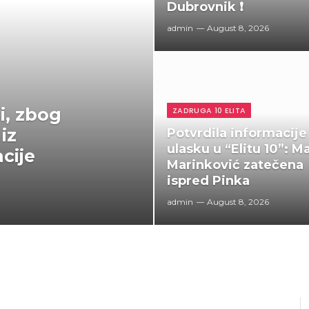
Dubrovnik ❗
admin
August 8, 2026
ji, zbog
ZADRUGA 10 ELITA
iz
Potvrdila informacije
ulasku u “Elitu 10”: M
cije
Marinković zatečena
ispred Pinka
admin
August 8, 2026