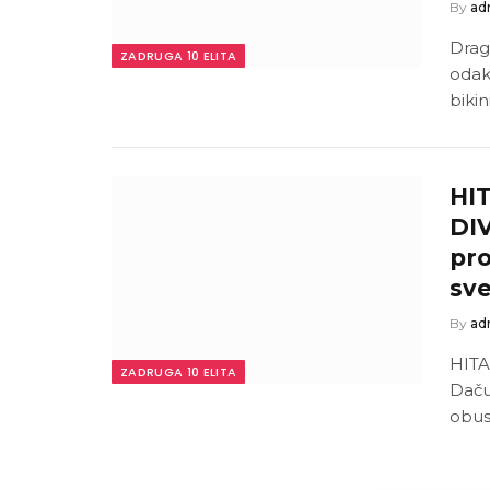
By
ad
Drag
ZADRUGA 10 ELITA
odak
bikin
HI
DI
pr
sve
By
ad
HITA
ZADRUGA 10 ELITA
Daču
obus