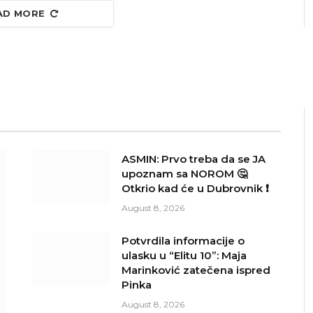
AD MORE
ASMIN: Prvo treba da se JA
upoznam sa NOROM 🤔
Otkrio kad će u Dubrovnik ❗
August 8, 2026
Potvrdila informacije o
ulasku u “Elitu 10”: Maja
Marinković zatečena ispred
Pinka
August 8, 2026