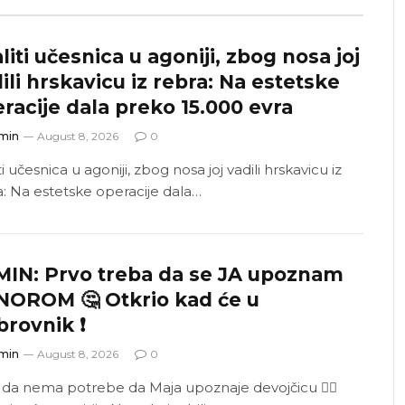
aliti učesnica u agoniji, zbog nosa joj
ili hrskavicu iz rebra: Na estetske
racije dala preko 15.000 evra
min
August 8, 2026
0
iti učesnica u agoniji, zbog nosa joj vadili hrskavicu iz
a: Na estetske operacije dala…
MIN: Prvo treba da se JA upoznam
NOROM 🤔 Otkrio kad će u
rovnik ❗
min
August 8, 2026
0
i da nema potrebe da Maja upoznaje devojčicu 👆🏼