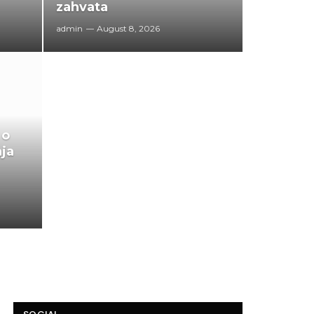
zahvata
admin
August 8, 2026
 o
aja