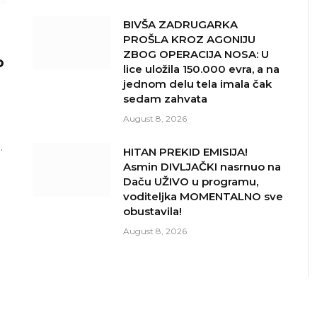
BIVŠA ZADRUGARKA
PROŠLA KROZ AGONIJU
ZBOG OPERACIJA NOSA: U
o
lice uložila 150.000 evra, a na
jednom delu tela imala čak
sedam zahvata
August 8, 2026
…
HITAN PREKID EMISIJA!
Asmin DIVLJAČKI nasrnuo na
Daču UŽIVO u programu,
voditeljka MOMENTALNO sve
obustavila!
August 8, 2026