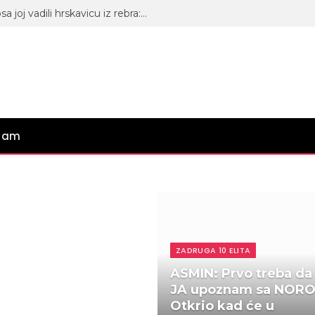
Rijaliti učesnica u agoniji, zbog nosa joj vadili hrskavicu iz rebra: Na estetske operacije dala preko 15.000 evra
gram
ZADRUGA 10 ELITA
ASMIN: Prvo treba da
JA upoznam sa NORO
Otkrio kad će u