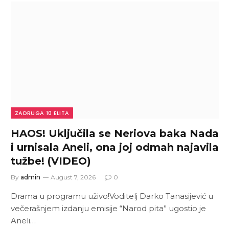
ZADRUGA 10 ELITA
HAOS! Uključila se Neriova baka Nada
i urnisala Aneli, ona joj odmah najavila
tužbe! (VIDEO)
By
admin
August 7, 2026
0
Drama u programu uživo!Voditelj Darko Tanasijević u
večerašnjem izdanju emisije “Narod pita” ugostio je
Aneli…