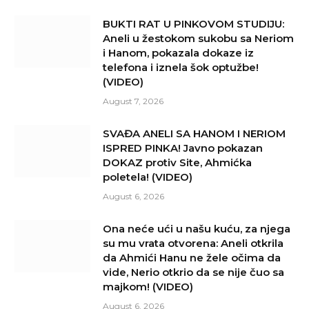
BUKTI RAT U PINKOVOM STUDIJU:
Aneli u žestokom sukobu sa Neriom
i Hanom, pokazala dokaze iz
telefona i iznela šok optužbe!
(VIDEO)
August 7, 2026
SVAĐA ANELI SA HANOM I NERIOM
ISPRED PINKA! Javno pokazan
DOKAZ protiv Site, Ahmićka
poletela! (VIDEO)
August 6, 2026
Ona neće ući u našu kuću, za njega
su mu vrata otvorena: Aneli otkrila
da Ahmići Hanu ne žele očima da
vide, Nerio otkrio da se nije čuo sa
majkom! (VIDEO)
August 6, 2026