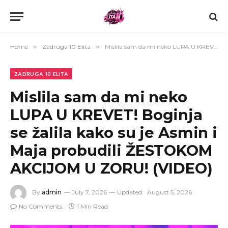
Home
»
Zadruga 10 Elita
»
Mislila sam da mi neko LUPA U KREVET! Boginja se žalila kako su je Asmin i Maja probudili ŽESTOKOM AKCIJOM U ZORU! (VIDEO)
ZADRUGA 10 ELITA
Mislila sam da mi neko
LUPA U KREVET! Boginja
se žalila kako su je Asmin i
Maja probudili ŽESTOKOM
AKCIJOM U ZORU! (VIDEO)
By
admin
July 7, 2026
Updated:
August 5, 2026
No Comments
1 Min Read