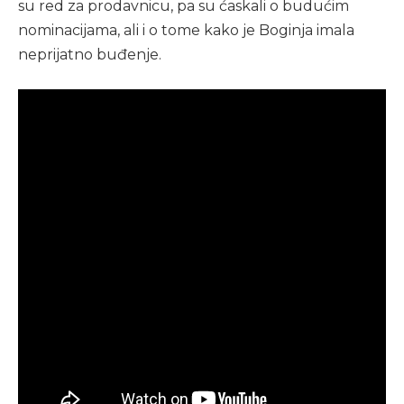
su red za prodavnicu, pa su ćaskali o budućim
nominacijama, ali i o tome kako je Boginja imala
neprijatno buđenje.