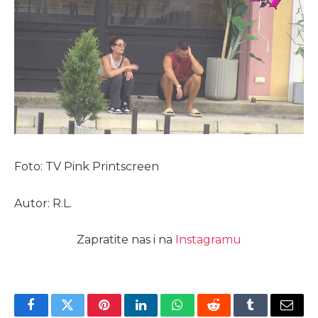
Foto: TV Pink Printscreen
Autor: R.L.
Zapratite nas i na
Instagramu
Facebook
Twitter
Pinterest
LinkedIn
WhatsApp
Reddit
Tumblr
Email