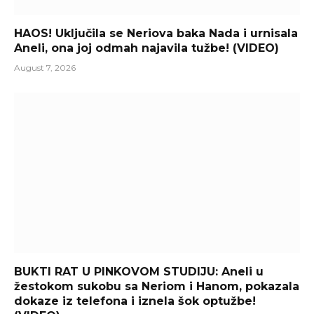
HAOS! Uključila se Neriova baka Nada i urnisala
Aneli, ona joj odmah najavila tužbe! (VIDEO)
August 7, 2026
BUKTI RAT U PINKOVOM STUDIJU: Aneli u
žestokom sukobu sa Neriom i Hanom, pokazala
dokaze iz telefona i iznela šok optužbe!