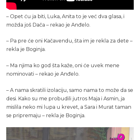
– Opet ću ja biti, Luka, Anita to je već dva glasa, i
možda još Dača – rekao je Anđelo.
– Pa pre će oni Kačavendu, šta im je rekla za dete –
rekla je Boginja.
– Ma njima ko god šta kaže, oni će uvek mene
nominovati – rekao je Anđelo.
– A nama skratili izolaciju, samo nama to može da se
desi. Kako su me probudili jutros Maja i Asmin, ja
mislila neko mi lupa u krevet, a Sara i Murat taman
se pripremaju – rekla je Boginja.