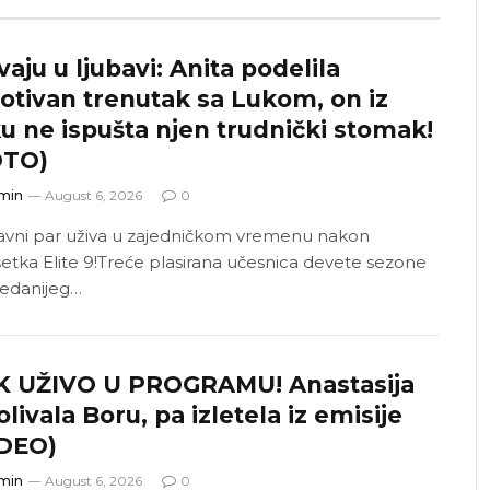
vaju u ljubavi: Anita podelila
tivan trenutak sa Lukom, on iz
u ne ispušta njen trudnički stomak!
OTO)
min
August 6, 2026
0
avni par uživa u zajedničkom vremenu nakon
šetka Elite 9!Treće plasirana učesnica devete sezone
ledanijeg…
K UŽIVO U PROGRAMU! Anastasija
olivala Boru, pa izletela iz emisije
IDEO)
min
August 6, 2026
0