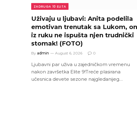
ZADRUGA 10 ELITA
Uživaju u ljubavi: Anita podelila
emotivan trenutak sa Lukom, o
iz ruku ne ispušta njen trudnički
stomak! (FOTO)
By
admin
August 6, 2026
0
Ljubavni par uživa u zajedničkom vremenu
nakon završetka Elite 9!Treće plasirana
učesnica devete sezone najgledanijeg…