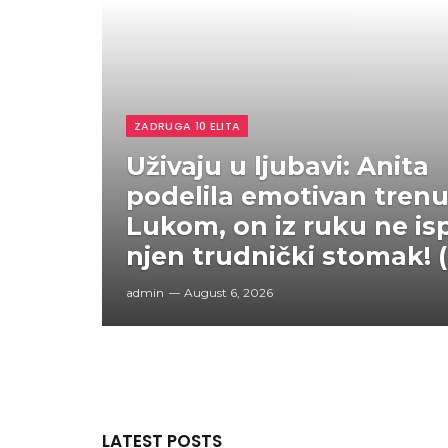
ZADRUGA 10 ELITA
Uživaju u ljubavi: Anita
podelila emotivan trenu
Lukom, on iz ruku ne is
njen trudnički stomak! 
admin
August 6, 2026
LATEST POSTS