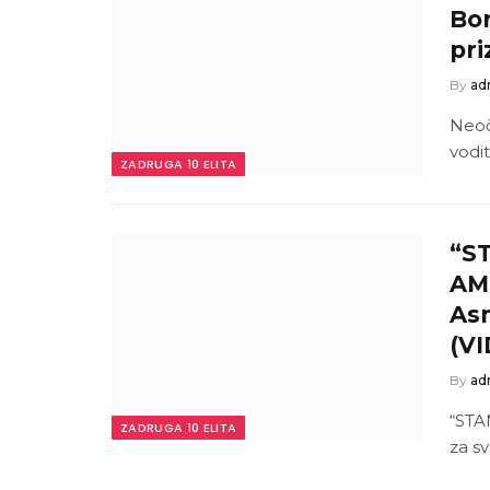
Bor
pri
By
ad
Neoče
vodi
ZADRUGA 10 ELITA
“S
AME
As
(V
By
ad
“STA
ZADRUGA 10 ELITA
za sv