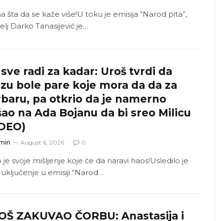
 šta da se kaže više!U toku je emisija “Narod pita”,
elj Darko Tanasijević je…
sve radi za kadar: Uroš tvrdi da
zu bole pare koje mora da da za
baru, pa otkrio da je namerno
šao na Ada Bojanu da bi sreo Milicu
IDEO)
min
August 6, 2026
0
je svoje mišljenje koje će da naravi haos!Usledilo je
 uključenje u emisiji “Narod…
OŠ ZAKUVAO ČORBU: Anastasija i