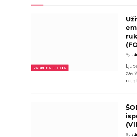
Uži
emo
ruk
(F
By
ad
Ljub
ZADRUGA 10 ELITA
zavr
najg
ŠO
isp
(V
By
ad