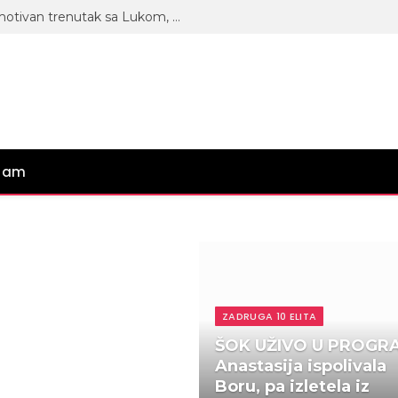
Uživaju u ljubavi: Anita podelila emotivan trenutak sa Lukom, on iz ruku ne ispušta njen trudnički stomak! (FOTO)
gram
ZADRUGA 10 ELITA
ŠOK UŽIVO U PROGR
Anastasija ispolivala
Boru, pa izletela iz