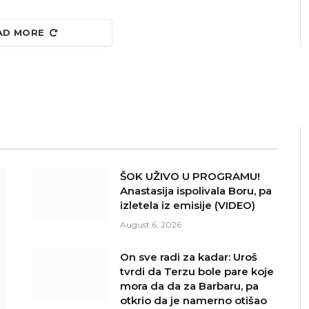
AD MORE
ŠOK UŽIVO U PROGRAMU!
Anastasija ispolivala Boru, pa
izletela iz emisije (VIDEO)
August 6, 2026
On sve radi za kadar: Uroš
tvrdi da Terzu bole pare koje
mora da da za Barbaru, pa
otkrio da je namerno otišao