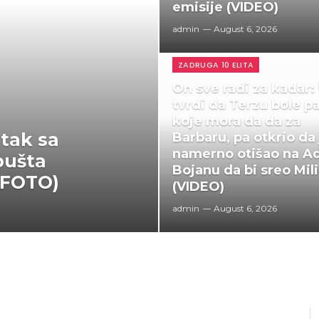
emisije (VIDEO)
admin
August 6, 2026
ZADRUGA 10 ELITA
On sve radi za kadar:
tvrdi da Terzu bole p
koje mora da da za
tak sa
Barbaru, pa otkrio da 
namerno otišao na A
pušta
Bojanu da bi sreo Mil
(FOTO)
(VIDEO)
admin
August 6, 2026