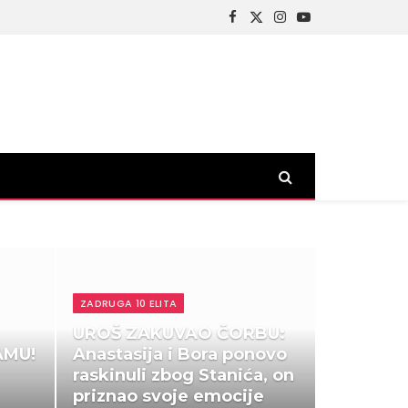
Facebook
X
Instagram
YouTube
(Twitter)
ZADRUGA 10 ELITA
UROŠ ZAKUVAO ČORBU:
AMU!
Anastasija i Bora ponovo
raskinuli zbog Stanića, on
priznao svoje emocije