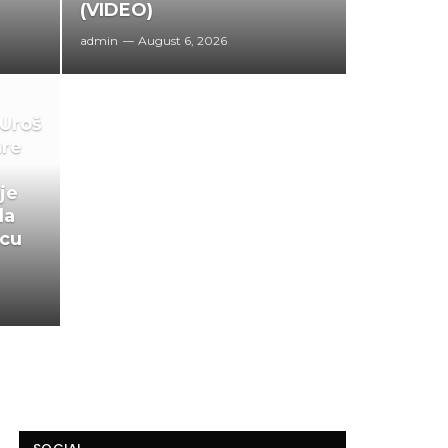
(VIDEO)
admin
August 6, 2026
 Uroš
are
je
da
icu