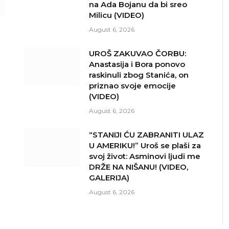
na Ada Bojanu da bi sreo
Milicu (VIDEO)
August 6, 2026
n
UROŠ ZAKUVAO ČORBU:
Anastasija i Bora ponovo
raskinuli zbog Stanića, on
priznao svoje emocije
(VIDEO)
August 6, 2026
“STANIJI ĆU ZABRANITI ULAZ
U AMERIKU!” Uroš se plaši za
svoj život: Asminovi ljudi me
DRŽE NA NIŠANU! (VIDEO,
GALERIJA)
August 6, 2026