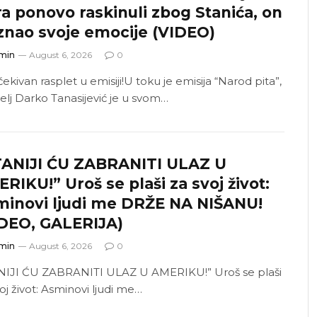
a ponovo raskinuli zbog Stanića, on
znao svoje emocije (VIDEO)
min
August 6, 2026
0
kivan rasplet u emisiji!U toku je emisija “Narod pita”,
telj Darko Tanasijević je u svom…
TANIJI ĆU ZABRANITI ULAZ U
RIKU!” Uroš se plaši za svoj život:
minovi ljudi me DRŽE NA NIŠANU!
IDEO, GALERIJA)
min
August 6, 2026
0
NIJI ĆU ZABRANITI ULAZ U AMERIKU!” Uroš se plaši
oj život: Asminovi ljudi me…