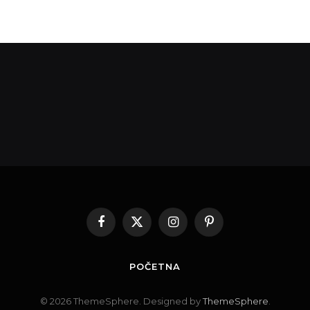
Facebook
X
Instagram
Pinterest
(Twitter)
POČETNA
© 2026 ThemeSphere. Designed by
ThemeSphere
.