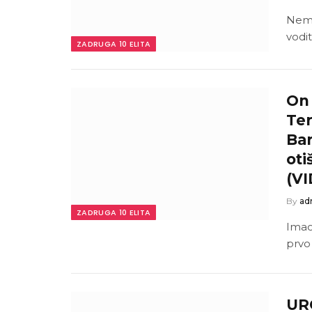
Nema
vodit
ZADRUGA 10 ELITA
On 
Ter
Bar
oti
(V
By
ad
ZADRUGA 10 ELITA
Imao 
prvo
UR