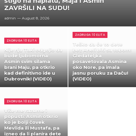
stigo na naplatu, Maja i Asmin
ZAVRŠILI NA SUDU!
admin
August 8, 2026
ZADRUGA 10 ELITA
ZADRUGA 10 ELITA
Teško da će to dete
Nije nju Taki odgojio da
bez Aneli biti sa tobom:
bude ljubomorna:
Gledateljka
Asmin svim silama
posavetovala Asmina
brani Maju, pa otkrio
oko Nore, pa imala
kad definitivno ide u
jasnu poruku za Daču!
Dubrovnik! (VIDEO)
(VIDEO)
ZADRUGA 10 ELITA
Više me razume i
popusti: Asmin otkrio
ko je bolji čovek
Mevlida ili Mustafa, pa
izneo da li planira dete