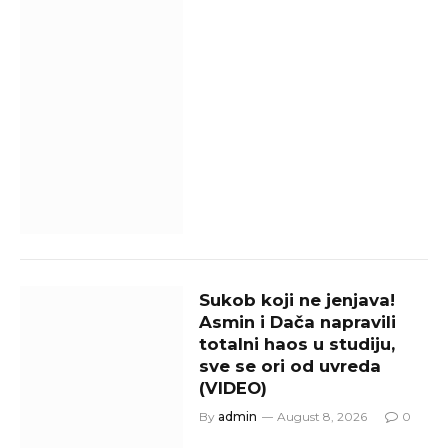
Sukob koji ne jenjava!
Asmin i Dača napravili
totalni haos u studiju,
sve se ori od uvreda
(VIDEO)
By
admin
August 8, 2026
0