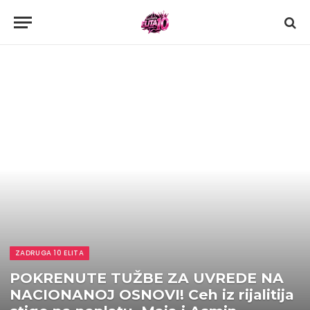
ZADRUGA 10 ELITA
POKRENUTE TUŽBE ZA UVREDE NA
NACIONANOJ OSNOVI! Ceh iz rijalitija