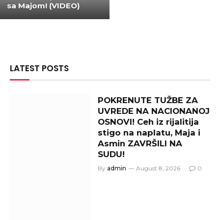
sa Majom! (VIDEO)
LATEST POSTS
POKRENUTE TUŽBE ZA
UVREDE NA NACIONANOJ
OSNOVI! Ceh iz rijalitija
stigo na naplatu, Maja i
Asmin ZAVRŠILI NA
SUDU!
By
admin
August 8, 2026
0