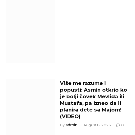
Više me razume i
popusti: Asmin otkrio ko
je bolji čovek Mevlida ili
Mustafa, pa izneo da li
planira dete sa Majom!
(VIDEO)
By
admin
August 8, 2026
0