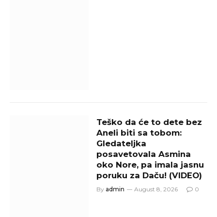
Teško da će to dete bez
Aneli biti sa tobom:
Gledateljka
posavetovala Asmina
oko Nore, pa imala jasnu
poruku za Daču! (VIDEO)
By
admin
August 8, 2026
0