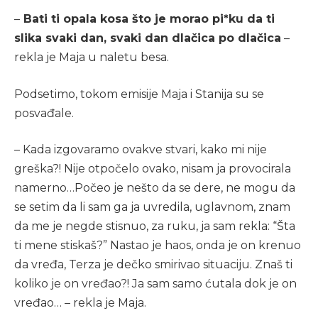
–
Bati ti opala kosa što je morao pi*ku da ti
slika svaki dan, svaki dan dlačica po dlačica
–
rekla je Maja u naletu besa.
Podsetimo, tokom emisije Maja i Stanija su se
posvađale.
– Kada izgovaramo ovakve stvari, kako mi nije
greška?! Nije otpočelo ovako, nisam ja provocirala
namerno…Počeo je nešto da se dere, ne mogu da
se setim da li sam ga ja uvredila, uglavnom, znam
da me je negde stisnuo, za ruku, ja sam rekla: “Šta
ti mene stiskaš?” Nastao je haos, onda je on krenuo
da vređa, Terza je dečko smirivao situaciju. Znaš ti
koliko je on vređao?! Ja sam samo ćutala dok je on
vređao… – rekla je Maja.