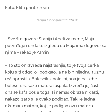
Foto: Elita printscreen
Stanija Dobrojević “Elita 9”
– Sve što govore Stanija i Aneli za mene, Maja
potvrđuje i onda to izgleda da Maja ima dogovor sa
njima – rekao je Asmin.
– To što on izvređa najstrašnije, to je tvoja ćerka
koju si ti odgojio i podigao, ja ne bih nijednu ružnu
reč oprostila. Bolesniku bolesni, ona je na tebe
bolesna, nakazo matora raspala. Izvređa joj čast,
ona se ka*a posle toga. Ti nemaš obraza ni časti,
nakazo, zato si je ovako podigao. Taki je jedna
džumara matora, koji je podigao ovu matoru