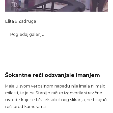
Elita 9 Zadruga
Pogledaj galeriju
Šokantne reči odzvanjale imanjem
Maja u svom verbalnom napadu nije imala ni malo
milosti, te je na Stanijin račun izgovorila stravične
uvrede koje se tiču eksplicitnog slikanja, ne birajući
reči pred kamerama.