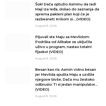
Šok! Dača optužio Asminu da radi
Maji iza leđa, došao do saznanja da
sprema pakleni plan koji će je
razbesneti: Krišom si… (VIDEO)
August 8, 2026
Pljuvali ste Maju sa Mevlidom:
Podrška od Alibabe se uključila
uživo u program, nastao totalni
fijasko! (VIDEO)
August 8, 2026
Besan kao ris: Asmin vidno besan
jer Mevlida spušta Maju a uzdiže
njegove bivše, Dača mu žestoko
odbrusio: Ti si jedan manipulator…
(VIDEO)
August 8, 2026