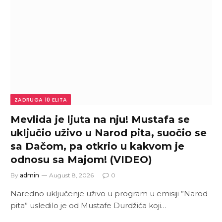
ZADRUGA 10 ELITA
Mevlida je ljuta na nju! Mustafa se
uključio uživo u Narod pita, suočio se
sa Dačom, pa otkrio u kakvom je
odnosu sa Majom! (VIDEO)
By
admin
August 8, 2026
0
Naredno uključenje uživo u program u emisiji ”Narod
pita” usledilo je od Mustafe Durdžića koji…