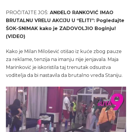
PROČITAJTE JOŠ:
ANĐELO RANKOVIĆ IMAO
BRUTALNU VRELU AKCIJU U “ELITI”: Pogledajte
ŠOK-SNIMAK kako je ZADOVOLJIO Boginju!
(VIDEO)
Kako je Milan Milošević otišao iz kuće zbog pauze
za reklame, tenzija na imanju nije jenjavala. Maja
Marinković je iskoristila taj trenutak odsustva
voditelja da bi nastavila da brutalno vređa Staniju.