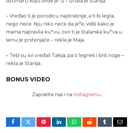
džumaru koju ovde je*u – urlala je Stanija.
– Vređao ti je porodicu najstrašnije, a ti bi legla,
nego neće. Nju niko neće da je*e, vidiš kako je
mama napravila ku*vu, ovo ti je štalarska ku*va u
senu je prstenjače – rekla je Maja.
– Tebi su svi vređali Takija, pa ti legneš i širiš noge –
rekla je Stanija.
BONUS VIDEO
Zapratite nas i na
Instagramu
Facebook
Twitter
Pinterest
LinkedIn
WhatsApp
Reddit
Tumblr
Email