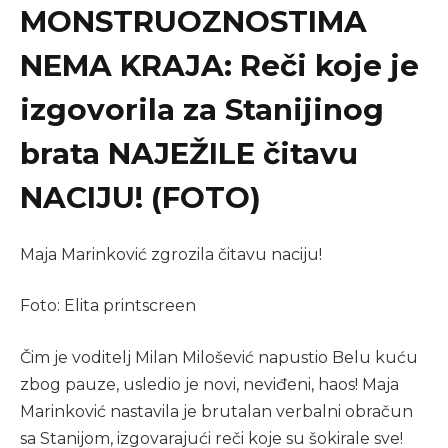
MONSTRUOZNOSTIMA
NEMA KRAJA: Reči koje je
izgovorila za Stanijinog
brata NAJEŽILE čitavu
NACIJU! (FOTO)
Maja Marinković zgrozila čitavu naciju!
Foto: Elita printscreen
Čim je voditelj Milan Milošević napustio Belu kuću
zbog pauze, usledio je novi, neviđeni, haos! Maja
Marinković nastavila je brutalan verbalni obračun
sa Stanijom, izgovarajući reči koje su šokirale sve!