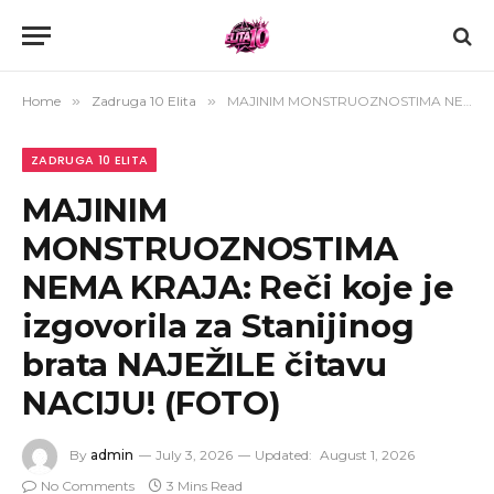
Home
»
Zadruga 10 Elita
»
MAJINIM MONSTRUOZNOSTIMA NEMA KRAJA: Reči koje je izgovorila za Stanijinog brata NAJEŽILE čitavu NACIJU! (FOTO)
ZADRUGA 10 ELITA
MAJINIM
MONSTRUOZNOSTIMA
NEMA KRAJA: Reči koje je
izgovorila za Stanijinog
brata NAJEŽILE čitavu
NACIJU! (FOTO)
By
admin
July 3, 2026
Updated:
August 1, 2026
No Comments
3 Mins Read