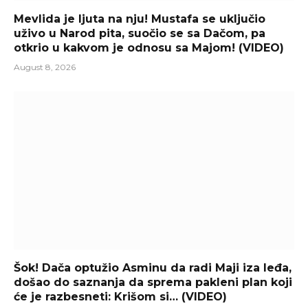
Mevlida je ljuta na nju! Mustafa se uključio
uživo u Narod pita, suočio se sa Dačom, pa
otkrio u kakvom je odnosu sa Majom! (VIDEO)
August 8, 2026
Šok! Dača optužio Asminu da radi Maji iza leđa,
došao do saznanja da sprema pakleni plan koji
će je razbesneti: Krišom si… (VIDEO)