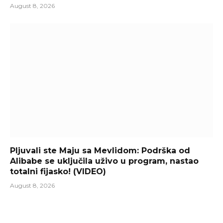
August 8, 2026
Pljuvali ste Maju sa Mevlidom: Podrška od
Alibabe se uključila uživo u program, nastao
totalni fijasko! (VIDEO)
August 8, 2026