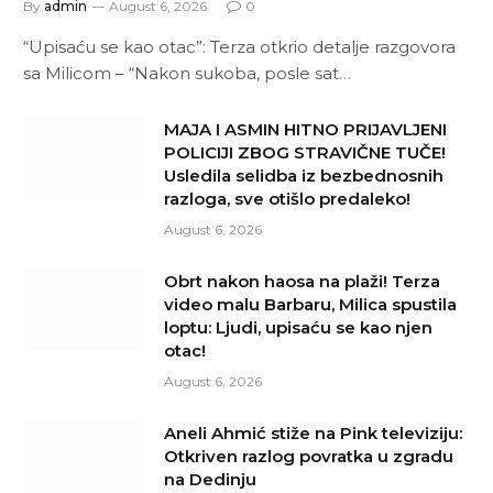
By
admin
August 6, 2026
0
“Upisaću se kao otac”: Terza otkrio detalje razgovora
sa Milicom – “Nakon sukoba, posle sat…
MAJA I ASMIN HITNO PRIJAVLJENI
POLICIJI ZBOG STRAVIČNE TUČE!
Usledila selidba iz bezbednosnih
razloga, sve otišlo predaleko!
August 6, 2026
Obrt nakon haosa na plaži! Terza
video malu Barbaru, Milica spustila
loptu: Ljudi, upisaću se kao njen
otac!
August 6, 2026
Aneli Ahmić stiže na Pink televiziju:
Otkriven razlog povratka u zgradu
na Dedinju