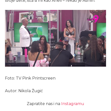
svoje dete, ista si mi kao Aneli – rekao je Asmin.
Foto: TV Pink Printscreen
Autor: Nikola Žugić
Zapratite nas i na
Instagramu