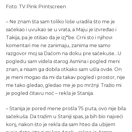
Foto: TV Pink Printscreen
– Ne znam šta sam toliko loše uradila što me je
sačekao i uvukao se u vrata, a Maju je izvređao i
Takija, pa je otišao da je izj*be. Crni sto i njihovi
komentari me ne zanimaju, zanima me samo
razgovor moj sa Dačom na doku pre sačekuše…U
pogledu sam videla starog Asmina i pogled meni
znan, a nisam ga dobila otkako sam ušla ovde. On
je meni mogao da mi da takav pogled i prostor, nije
me tako gledao, gledao me je po mržnji. Tražio mi
je pogled čitavu noć – rekla je Stanija.
– Stanija je pored mene prošla 75 puta, ovo nije bila
sačekuša. Da tražim u Staniji spas, ja bih bio najveći
konj, nakon što je rekla da sam hteo da ubijem