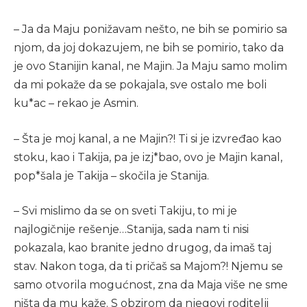
– Ja da Maju ponižavam nešto, ne bih se pomirio sa
njom, da joj dokazujem, ne bih se pomirio, tako da
je ovo Stanijin kanal, ne Majin. Ja Maju samo molim
da mi pokaže da se pokajala, sve ostalo me boli
ku*ac – rekao je Asmin.
– Šta je moj kanal, a ne Majin?! Ti si je izvređao kao
stoku, kao i Takija, pa je izj*bao, ovo je Majin kanal,
pop*šala je Takija – skočila je Stanija.
– Svi mislimo da se on sveti Takiju, to mi je
najlogičnije rešenje…Stanija, sada nam ti nisi
pokazala, kao branite jedno drugog, da imaš taj
stav. Nakon toga, da ti pričaš sa Majom?! Njemu se
samo otvorila mogućnost, zna da Maja više ne sme
ništa da mu kaže. S obzirom da njegovi roditelji