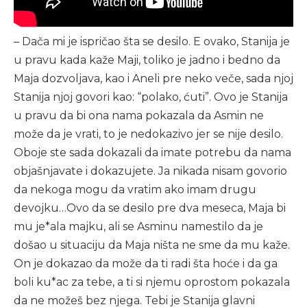
– Dača mi je ispričao šta se desilo. E ovako, Stanija je
u pravu kada kaže Maji, toliko je jadno i bedno da
Maja dozvoljava, kao i Aneli pre neko veče, sada njoj
Stanija njoj govori kao: “polako, ćuti”. Ovo je Stanija
u pravu da bi ona nama pokazala da Asmin ne
može da je vrati, to je nedokazivo jer se nije desilo.
Oboje ste sada dokazali da imate potrebu da nama
objašnjavate i dokazujete. Ja nikada nisam govorio
da nekoga mogu da vratim ako imam drugu
devojku…Ovo da se desilo pre dva meseca, Maja bi
mu je*ala majku, ali se Asminu namestilo da je
došao u situaciju da Maja ništa ne sme da mu kaže.
On je dokazao da može da ti radi šta hoće i da ga
boli ku*ac za tebe, a ti si njemu oprostom pokazala
da ne možeš bez njega. Tebi je Stanija glavni