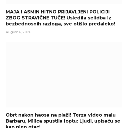
MAJA I ASMIN HITNO PRIJAVLJENI POLICIJI
ZBOG STRAVIČNE TUČE! Usledila selidba iz
bezbednosnih razloga, sve otišlo predaleko!
August 6, 2026
Obrt nakon haosa na plaži! Terza video malu
Barbaru, Milica spustila loptu: Ljudi, upisaću se
kao njen otac!