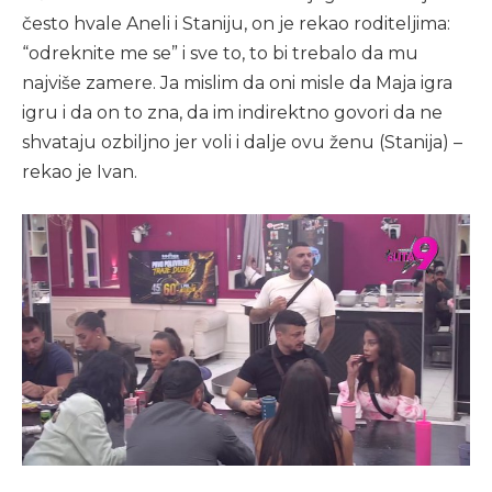
često hvale Aneli i Staniju, on je rekao roditeljima:
“odreknite me se” i sve to, to bi trebalo da mu
najviše zamere. Ja mislim da oni misle da Maja igra
igru i da on to zna, da im indirektno govori da ne
shvataju ozbiljno jer voli i dalje ovu ženu (Stanija) –
rekao je Ivan.