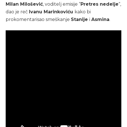
Milan Milošević
, voditelj emisije “
Pretres nedelje
“,
dao je reč
Ivanu Marinkoviću
kako bi
prokomentarisao smeškanje
Stanije
i
Asmina
.