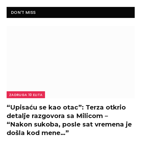
DON'T MISS
ZADRUGA 10 ELITA
“Upisaću se kao otac”: Terza otkrio
detalje razgovora sa Milicom –
“Nakon sukoba, posle sat vremena je
došla kod mene…”