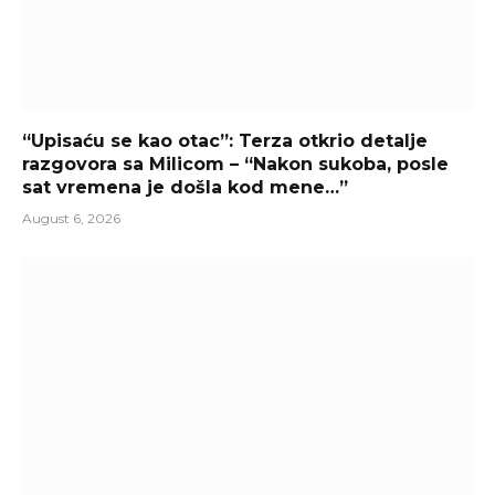
“Upisaću se kao otac”: Terza otkrio detalje
razgovora sa Milicom – “Nakon sukoba, posle
sat vremena je došla kod mene…”
August 6, 2026