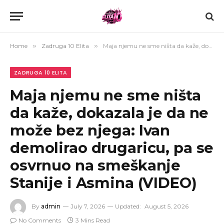
Home
»
Zadruga 10 Elita
»
Maja njemu ne sme ništa da kaže, dokazala je da ne može bez njega: Ivan demolirao drugaricu, pa se osvrnuo na smeškanje Stanije i Asmina (VIDEO)
ZADRUGA 10 ELITA
Maja njemu ne sme ništa
da kaže, dokazala je da ne
može bez njega: Ivan
demolirao drugaricu, pa se
osvrnuo na smeškanje
Stanije i Asmina (VIDEO)
By
admin
July 7, 2026
Updated:
August 5, 2026
No Comments
3 Mins Read