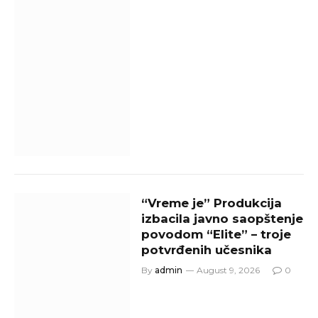
“Vreme je” Produkcija
izbacila javno saopštenje
povodom “Elite” – troje
potvrđenih učesnika
By
admin
August 9, 2026
0