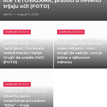
lice TETOVAŽAMA, pratioci u neverici
trljaju oči! (FOTO)
admin
August 9, 2026
ZADRUGA 10 ELITA
ZADRUGA 10 ELITA
Mreže gore zbog
Evo kako je mali Željko
poteza Sofije
Kulić reagovao kada je
Janićijević: Dočekala
video Miljanu – nisu
raskid Marka i Sanje
mogli da sakriju, ovo je
Grujić da uradio OVO
istina o njihovom
(FOTO)
odnosu
ZADRUGA 10 ELITA
“Vreme je” Produkcija
izbacila javno
saopštenje povodom
“Elite” – troje