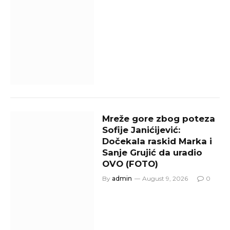
Mreže gore zbog poteza
Sofije Janićijević:
Dočekala raskid Marka i
Sanje Grujić da uradio
OVO (FOTO)
By
admin
August 9, 2026
0