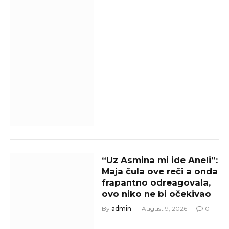
“Uz Asmina mi ide Aneli”:
Maja čula ove reči a onda
frapantno odreagovala,
ovo niko ne bi očekivao
By
admin
August 9, 2026
0