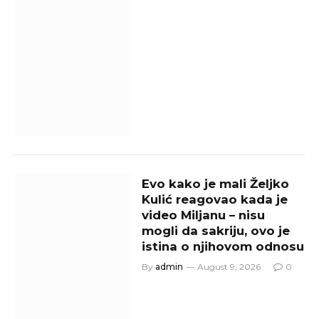
Evo kako je mali Željko
Kulić reagovao kada je
video Miljanu – nisu
mogli da sakriju, ovo je
istina o njihovom odnosu
By
admin
August 9, 2026
0