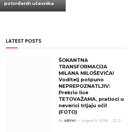
potvrđenih učesnika
LATEST POSTS
ŠOKANTNA
TRANSFORMACIJA
MILANA MILOŠEVIĆA!
Voditelj potpuno
NEPREPOZNATLJIV:
Prekrio lice
TETOVAŽAMA, pratioci u
neverici trljaju oči!
(FOTO)
By
admin
August 9, 2026
0