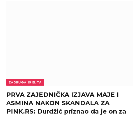
ZADRUGA 10 ELITA
PRVA ZAJEDNIČKA IZJAVA MAJE I
ASMINA NAKON SKANDALA ZA
PINK.RS: Durdžić priznao da je on za
sve kriv, pa se pohvalio novim
telefonom, ona opet udarila na
njegove roditelje (FOTO+VIDEO)