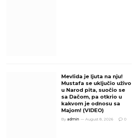
Mevlida je ljuta na nju!
Mustafa se uključio uživo
u Narod pita, suočio se
sa Dačom, pa otkrio u
kakvom je odnosu sa
Majom! (VIDEO)
By
admin
August 8, 2026
0