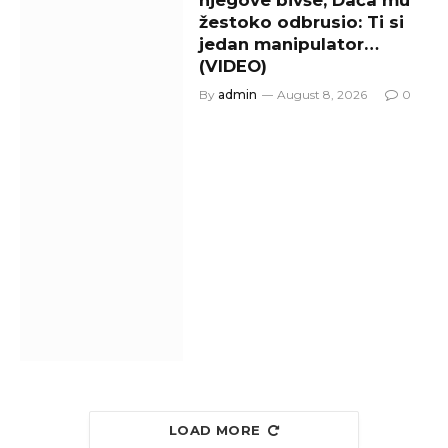
njegove bivše, Dača mu
žestoko odbrusio: Ti si
jedan manipulator…
(VIDEO)
By
admin
August 8, 2026
0
LOAD MORE