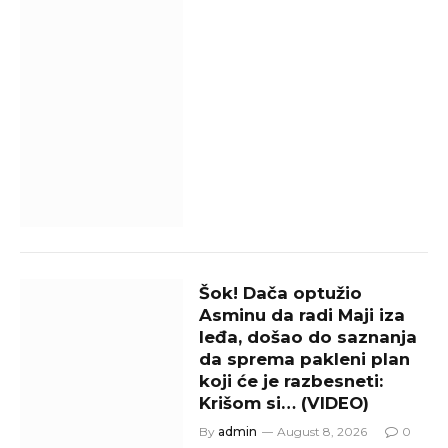
Šok! Dača optužio
Asminu da radi Maji iza
leđa, došao do saznanja
da sprema pakleni plan
koji će je razbesneti:
Krišom si… (VIDEO)
By
admin
August 8, 2026
0