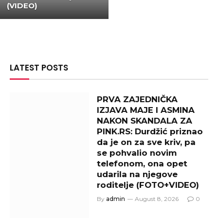
(VIDEO)
LATEST POSTS
PRVA ZAJEDNIČKA
IZJAVA MAJE I ASMINA
NAKON SKANDALA ZA
PINK.RS: Durdžić priznao
da je on za sve kriv, pa
se pohvalio novim
telefonom, ona opet
udarila na njegove
roditelje (FOTO+VIDEO)
By
admin
August 8, 2026
0