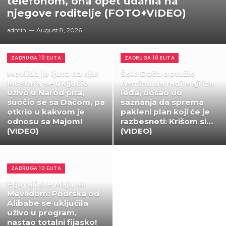
telefonom, ona opet udarila na
njegove roditelje (FOTO+VIDEO)
admin
August 8, 2026
ZADRUGA 10 ELITA
ZADRUGA 10 ELITA
Mevlida je ljuta na nju!
Šok! Dača optužio
Mustafa se uključio
Asminu da radi Maji iza
uživo u Narod pita,
leđa, došao do
suočio se sa Dačom, pa
saznanja da sprema
otkrio u kakvom je
pakleni plan koji će je
odnosu sa Majom!
razbesneti: Krišom si…
(VIDEO)
(VIDEO)
ZADRUGA 10 ELITA
Pljuvali ste Maju sa
Mevlidom: Podrška od
Alibabe se uključila
uživo u program,
nastao totalni fijasko!