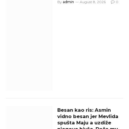
By
admin
August 8, 2026
0
Besan kao ris: Asmin
vidno besan jer Mevlida
spušta Maju a uzdiže