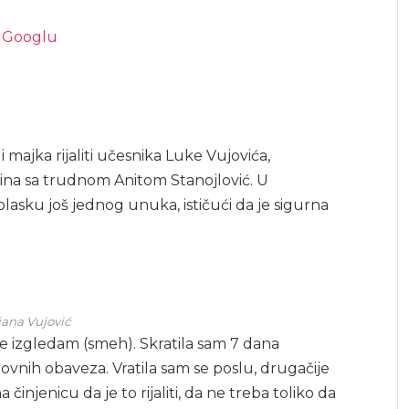
a Googlu
i majka rijaliti učesnika Luke Vujovića,
 sina sa trudnom Anitom Stanojlović. U
olasku još jednog unuka, ističući da je sigurna
jana Vujović
je izgledam (smeh). Skratila sam 7 dana
ovnih obaveza. Vratila sam se poslu, drugačije
injenicu da je to rijaliti, da ne treba toliko da