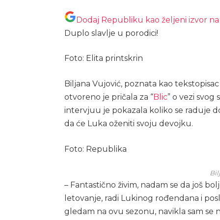
Dodaj Republiku kao željeni izvor n
Duplo slavlje u porodici!
Foto: Elita printskrin
Biljana Vujović, poznata kao tekstopisac 
otvoreno je pričala za “
Blic
” o vezi svog
intervjuu je pokazala koliko se raduje d
da će Luka oženiti svoju devojku.
Foto: Republika
Bil
– Fantastično živim, nadam se da još bol
letovanje, radi Lukinog rođendana i posl
gledam na ovu sezonu, navikla sam se na č