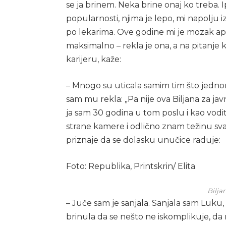
se ja brinem. Neka brine onaj ko treba. 
popularnosti, njima je lepo, mi napolju 
po lekarima. Ove godine mi je mozak a
maksimalno – rekla je ona, a na pitanje k
karijeru, kaže:
– Mnogo su uticala samim tim što jedn
sam mu rekla: „Pa nije ova Biljana za javn
ja sam 30 godina u tom poslu i kao vodite
strane kamere i odlično znam težinu svak
priznaje da se dolasku unučice raduje:
Foto: Republika, Printskrin/ Elita
Biljan
– Juče sam je sanjala. Sanjala sam Luku,
brinula da se nešto ne iskomplikuje, da 