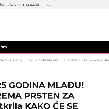
Bivšem zadrugaru “propao” projekat – zatvorili mu bazene! Inspekcija stavila ključ na njegov biznis, oglasio se: “Nećemo raditi”
gram
A MLAĐU! Biljana Vujović SPREMA PRSTEN ZA MLADU, slučajno otkrila K
25 GODINA MLAĐU!
SPREMA PRSTEN ZA
tkrila KAKO ĆE SE