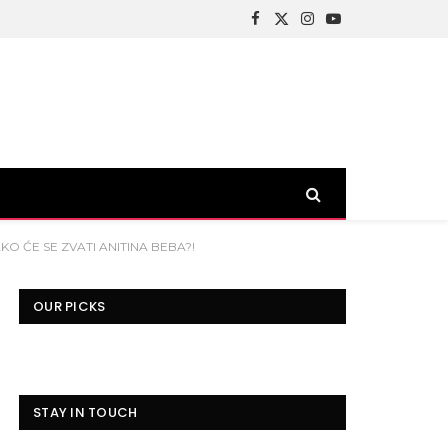
Facebook
X
Instagram
YouTube
(Twitter)
AKO ĆE SE ZVATI ANITINA BEBA?!
OUR PICKS
STAY IN TOUCH