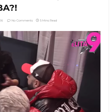
BA?!
26
No Comments
5 Mins Read