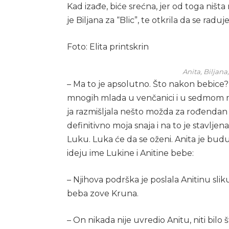
Kad izađe, biće srećna, jer od toga ništa 
je Biljana za “Blic”, te otkrila da se radu
Foto: Elita printskrin
Anita, Biljana
– Ma to je apsolutno. Što nakon bebice?
mnogih mlada u venčanici i u sedmom me
ja razmišljala nešto možda za rođendan
definitivno moja snaja i na to je stavlj
Luku. Luka će da se oženi. Anita je buduć
ideju ime Lukine i Anitine bebe:
– Njihova podrška je poslala Anitinu sli
beba zove Kruna.
– On nikada nije uvredio Anitu, niti bilo