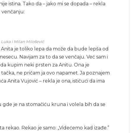
nije istina. Tako da – jako mi se dopada – rekla
je venčanju:
, Luka i Milan Milošević
 Anita je toliko lepa da može da bude lepša od
secu. Navijam za to da se venčaju. Već sam i
 da kupim neki prsten za Anitu. Ona je
ena tačka, ne pričam ja ovo napamet. Ja poznajem
a Anita Vujović – rekla je ona, ističući da ima
ku gde je na stomačiću kruna i volela bih da se
 šta rekao. Rekao je samo: „Videćemo kad izađe.”