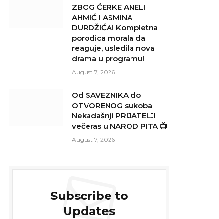
ZBOG ĆERKE ANELI
AHMIĆ I ASMINA
DURDŽIĆA! Kompletna
porodica morala da
reaguje, usledila nova
drama u programu!
August 7, 2026
Od SAVEZNIKA do
OTVORENOG sukoba:
Nekadašnji PRIJATELJI
večeras u NAROD PITA 📺
August 7, 2026
Subscribe to
Updates