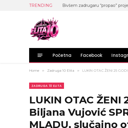
TRENDING
Početna
Facebook
Insta
Home
»
Zadruga 10 Elita
»
LUKIN OTAC ŽENI 25 GODIN
ZADRUGA 10 ELITA
LUKIN OTAC ŽENI 
Biljana Vujović 
MLADU, slučajno o