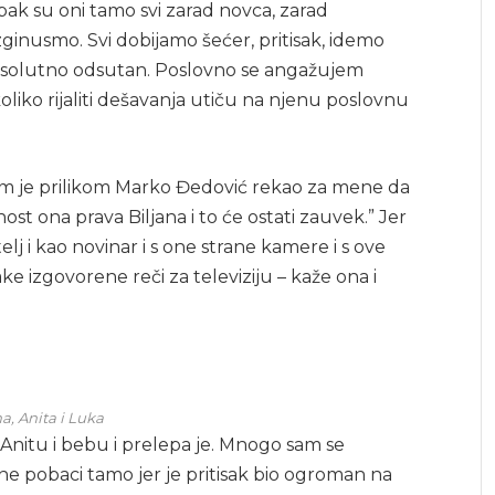
Ipak su oni tamo svi zarad novca, zarad
izginusmo. Svi dobijamo šećer, pritisak, idemo
psolutno odsutan. Poslovno se angažujem
oliko rijaliti dešavanja utiču na njenu poslovnu
om je prilikom Marko Đedović rekao za mene da
ost ona prava Biljana i to će ostati zauvek.” Jer
lj i kao novinar i s one strane kamere i s ove
e izgovorene reči za televiziju – kaže ona i
a, Anita i Luka
 Anitu i bebu i prelepa je. Mnogo sam se
ne pobaci tamo jer je pritisak bio ogroman na