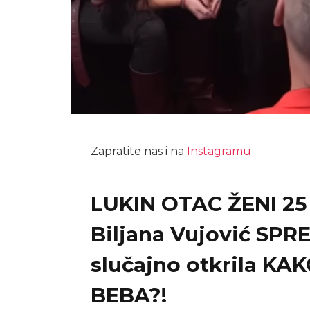
Zapratite nas i na
Instagramu
LUKIN OTAC ŽENI 2
Biljana Vujović SP
slučajno otkrila KA
BEBA?!