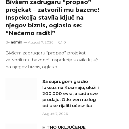
Bivšem zadrugaru “propao”
projekat – zatvorili mu bazene!
Inspekcija stavila ključ na
njegov biznis, oglasio se:
“Nećemo raditi”
By
admin
August 7, 2026
0
Bivšem zadrugaru “propao” projekat –
zatvorili mu bazene! Inspekcija stavila ključ
na njegov biznis, oglasio…
Sa suprugom gradio
luksuz na Kosmaju, uložili
200.000 evra, a sada sve
prodaju: Otkriven razlog
odluke rijaliti učesnika
August 7, 2026
HITNO UKLJUČENJE