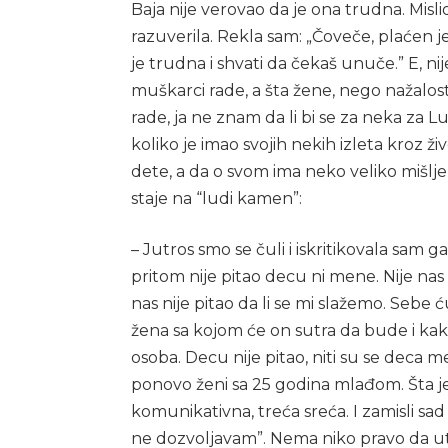
Baja nije verovao da je ona trudna. Mislio 
razuverila. Rekla sam: „Čoveče, plaćen je
je trudna i shvati da čekaš unuče.” E, ni
muškarci rade, a šta žene, nego nažalo
rade, ja ne znam da li bi se za neka za L
koliko je imao svojih nekih izleta kroz ž
dete, a da o svom ima neko veliko mišlje
staje na “ludi kamen”:
– Jutros smo se čuli i iskritikovala sam g
pritom nije pitao decu ni mene. Nije nas 
nas nije pitao da li se mi slažemo. Sebe
žena sa kojom će on sutra da bude i kak
osoba. Decu nije pitao, niti su se deca 
ponovo ženi sa 25 godina mlađom. Šta j
komunikativna, treća sreća. I zamisli sad
ne dozvoljavam”. Nema niko pravo da utiče