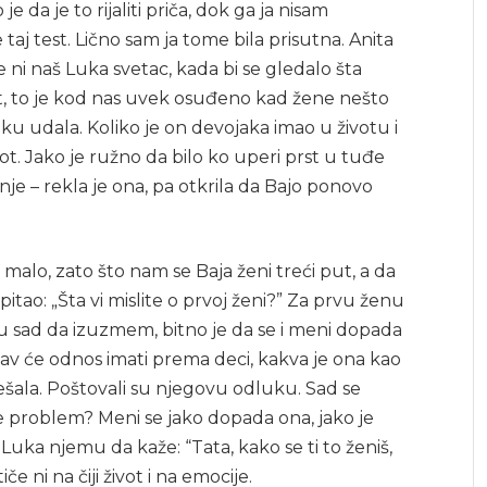
je da je to rijaliti priča, dok ga ja nisam
 taj test. Lično sam ja tome bila prisutna. Anita
je ni naš Luka svetac, kada bi se gledalo šta
st, to je kod nas uvek osuđeno kad žene nešto
uku udala. Koliko je on devojaka imao u životu i
ivot. Jako je ružno da bilo ko uperi prst u tuđe
nje – rekla je ona, pa otkrila da Bajo ponovo
a malo, zato što nam se Baja ženi treći put, a da
pitao: „Šta vi mislite o prvoj ženi?” Za prvu ženu
 ću sad da izuzmem, bitno je da se i meni dopada
av će odnos imati prema deci, kakva je ona kao
mešala. Poštovali su njegovu odluku. Sad se
e problem? Meni se jako dopada ona, jako je
 Luka njemu da kaže: “Tata, kako se ti to ženiš,
 ni na čiji život i na emocije.