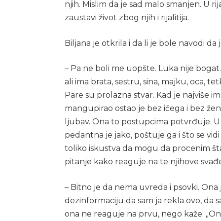
njih. Mislim da je sad malo smanjen. U rij
zaustavi život zbog njih i rijalitija.
Biljana je otkrila i da li je bole navodi
– Pa ne boli me uopšte. Luka nije boga
ali ima brata, sestru, sina, majku, oca, 
Pare su prolazna stvar. Kad je najviše im
mangupirao ostao je bez ičega i bez žene
ljubav. Ona to postupcima potvrđuje. U 
pedantna je jako, poštuje ga i što se vid
toliko iskustva da mogu da procenim šta 
pitanje kako reaguje na te njihove svađe
– Bitno je da nema uvreda i psovki. Ona
dezinformaciju da sam ja rekla ovo, da sa
ona ne reaguje na prvu, nego kaže: „Oni