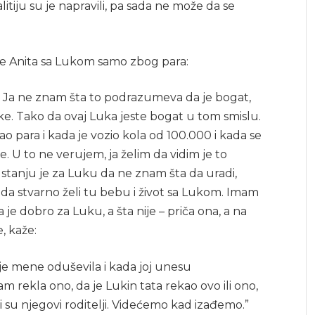
alitiju su je napravili, pa sada ne može da se
 da je Anita sa Lukom samo zbog para:
t. Ja ne znam šta to podrazumeva da je bogat,
tetke. Tako da ovaj Luka jeste bogat u tom smislu.
ao para i kada je vozio kola od 100.000 i kada se
. U to ne verujem, ja želim da vidim je to
stanju je za Luku da ne znam šta da uradi,
i da stvarno želi tu bebu i život sa Lukom. Imam
je dobro za Luku, a šta nije – priča ona, a na
, kaže:
 je mene oduševila i kada joj unesu
m rekla ono, da je Lukin tata rekao ovo ili ono,
 su njegovi roditelji. Videćemo kad izađemo.”