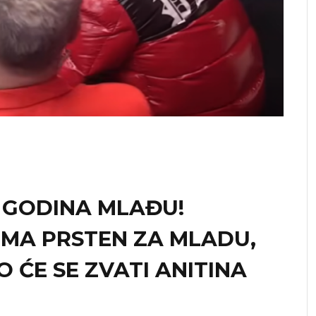
5 GODINA MLAĐU!
REMA PRSTEN ZA MLADU,
KO ĆE SE ZVATI ANITINA