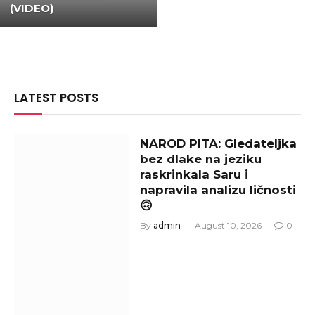
(VIDEO)
LATEST POSTS
NAROD PITA: Gledateljka
bez dlake na jeziku
raskrinkala Saru i
napravila analizu ličnosti
🙃
By
admin
August 10, 2026
0