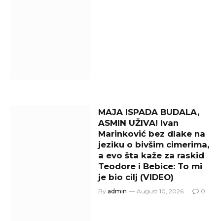
MAJA ISPADA BUDALA,
ASMIN UŽIVA! Ivan
Marinković bez dlake na
jeziku o bivšim cimerima,
a evo šta kaže za raskid
Teodore i Bebice: To mi
je bio cilj (VIDEO)
By
admin
August 10, 2026
0