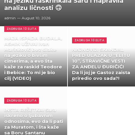
na jeziku raskrinkala Saru i napravila
analizu ličnosti 🙃
admin
August 10, 2026
ZADRUGA 10 ELITA
MAJA ISPADA BUDALA,
ZADRUGA 10 ELITA
ASMIN UŽIVA! Ivan
Marinković bez dlake
NAJNOVIJI SKANDAL
na jeziku o bivšim
PRED ULAZAK U “ELITU
cimerima, a evo šta
10”, STRAVIČNE VESTI
kaže za raskid Teodore
ZA ANĐELU ĐURIČIĆ!
i Bebice: To mi je bio
Da li joj je Gastoz zaista
cilj (VIDEO)
priredio ovo sada?!
ZADRUGA 10 ELITA
INSTA REŠETKA! Sara
iskreno o ljubavnim
odnosima, evo da li pati
za Muratom, i šta kaže
sa Boru Santanu