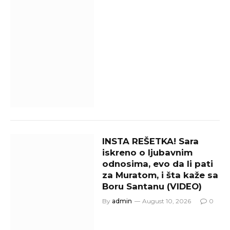
INSTA REŠETKA! Sara
iskreno o ljubavnim
odnosima, evo da li pati
za Muratom, i šta kaže sa
Boru Santanu (VIDEO)
By
admin
August 10, 2026
0