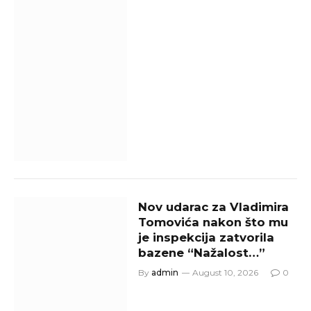
Nov udarac za Vladimira
Tomovića nakon što mu
je inspekcija zatvorila
bazene “Nažalost…”
By
admin
August 10, 2026
0