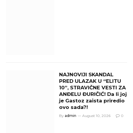
NAJNOVIJI SKANDAL
PRED ULAZAK U “ELITU
10”, STRAVIČNE VESTI ZA
ANĐELU ĐURIČIĆ! Da li joj
je Gastoz zaista priredio
ovo sada?!
By
admin
August 10, 2026
0