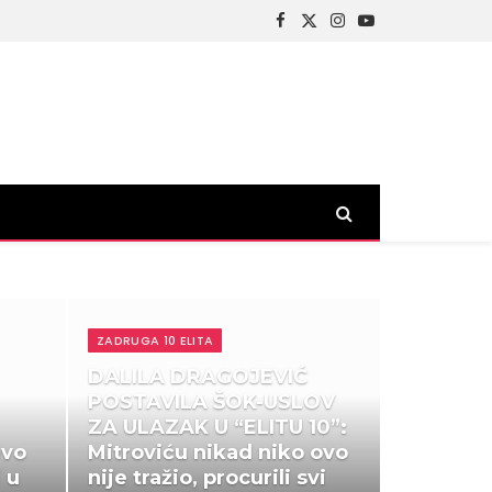
Facebook
X
Instagram
YouTube
(Twitter)
ZADRUGA 10 ELITA
DALILA DRAGOJEVIĆ
POSTAVILA ŠOK-USLOV
ZA ULAZAK U “ELITU 10”:
evo
Mitroviću nikad niko ovo
i u
nije tražio, procurili svi