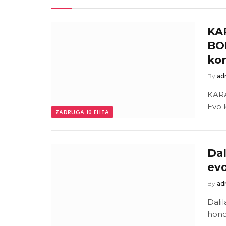
KA
BO
kor
By
ad
KAR
Evo k
ZADRUGA 10 ELITA
Dal
evo
By
ad
Dalil
honor