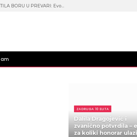
KARAMBOL! ANASTASIJA UHVATILA BORU U PREVARI: Evo koju metodu je koristila! ŠOK!
gram
ZADRUGA 10 ELITA
Dalila Dragojević i
zvanično potvrdila – 
za koliki honorar ulaz