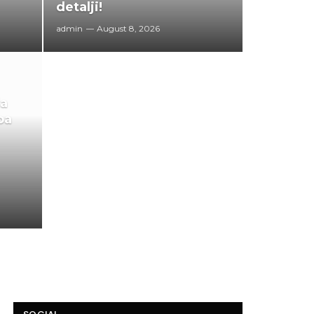
detalji!
admin
August 8, 2026
da
ba