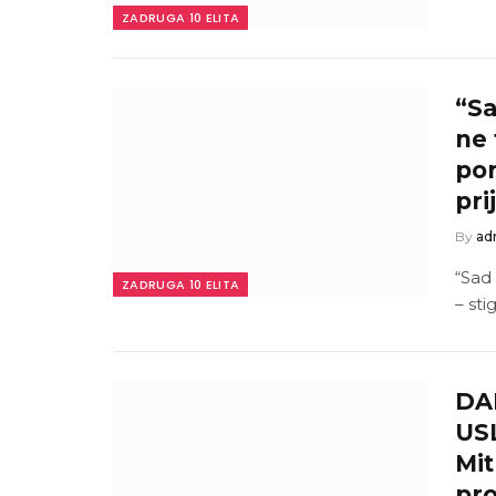
ZADRUGA 10 ELITA
“Sa
ne 
por
pri
By
ad
“Sad
ZADRUGA 10 ELITA
– sti
DA
US
Mit
pro