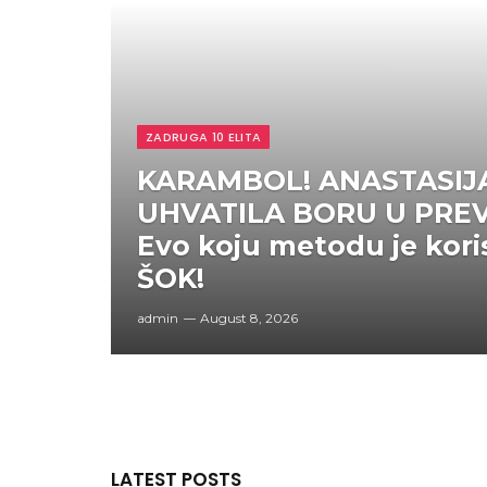
ZADRUGA 10 ELITA
KARAMBOL! ANASTASIJ
UHVATILA BORU U PREV
Evo koju metodu je koris
ŠOK!
admin
August 8, 2026
LATEST POSTS