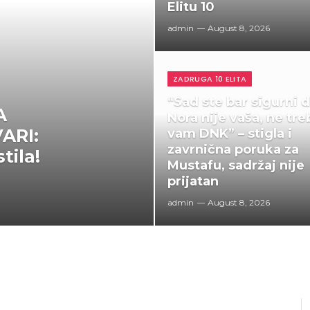
Elitu 10
admin
August 8, 2026
ZADRUGA 10 ELITA
“Sad ste bar sigurni 
A
Nora nije vaša, ne tre
ARI:
vam DNK” – stigla i
zavrnična poruka za
tila!
Mustafu, sadržaj nije
prijatan
admin
August 8, 2026