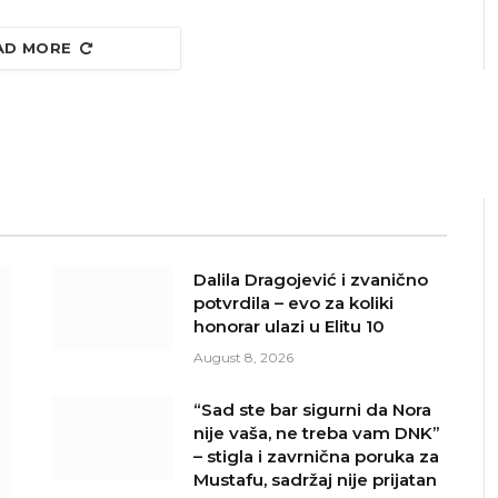
AD MORE
Dalila Dragojević i zvanično
potvrdila – evo za koliki
honorar ulazi u Elitu 10
August 8, 2026
“Sad ste bar sigurni da Nora
nije vaša, ne treba vam DNK”
– stigla i zavrnična poruka za
Mustafu, sadržaj nije prijatan