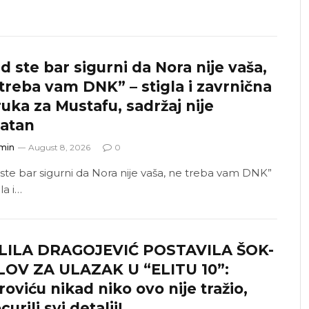
d ste bar sigurni da Nora nije vaša,
treba vam DNK” – stigla i zavrnična
uka za Mustafu, sadržaj nije
jatan
min
August 8, 2026
0
 ste bar sigurni da Nora nije vaša, ne treba vam DNK”
gla i…
LILA DRAGOJEVIĆ POSTAVILA ŠOK-
LOV ZA ULAZAK U “ELITU 10”:
roviću nikad niko ovo nije tražio,
curili svi detalji!