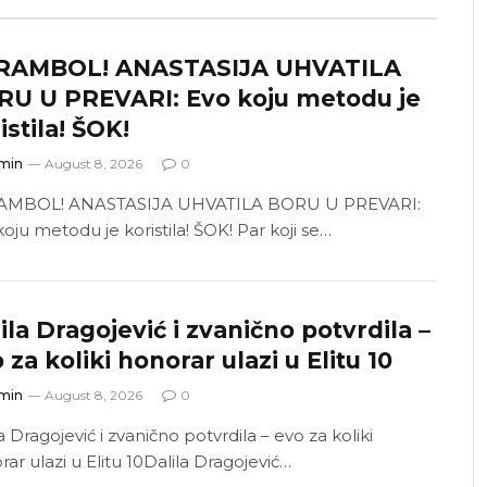
RAMBOL! ANASTASIJA UHVATILA
RU U PREVARI: Evo koju metodu je
istila! ŠOK!
min
August 8, 2026
0
AMBOL! ANASTASIJA UHVATILA BORU U PREVARI:
oju metodu je koristila! ŠOK! Par koji se…
ila Dragojević i zvanično potvrdila –
 za koliki honorar ulazi u Elitu 10
min
August 8, 2026
0
a Dragojević i zvanično potvrdila – evo za koliki
ar ulazi u Elitu 10Dalila Dragojević…