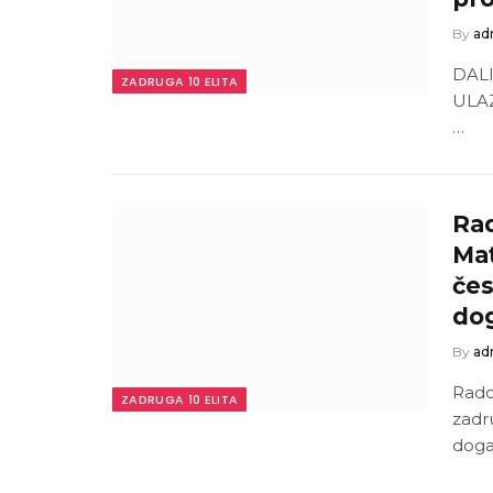
By
ad
DAL
ZADRUGA 10 ELITA
ULAZ
…
Ra
Mat
čes
do
By
ad
Rado
ZADRUGA 10 ELITA
zadr
doga