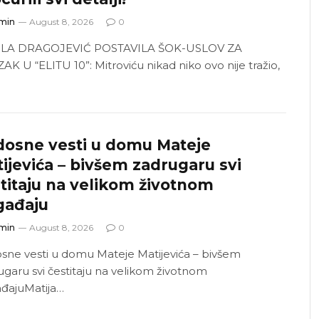
min
August 8, 2026
0
ILA DRAGOJEVIĆ POSTAVILA ŠOK-USLOV ZA
AK U “ELITU 10”: Mitroviću nikad niko ovo nije tražio,
dosne vesti u domu Mateje
ijevića – bivšem zadrugaru svi
titaju na velikom životnom
gađaju
min
August 8, 2026
0
sne vesti u domu Mateje Matijevića – bivšem
ugaru svi čestitaju na velikom životnom
đajuMatija…