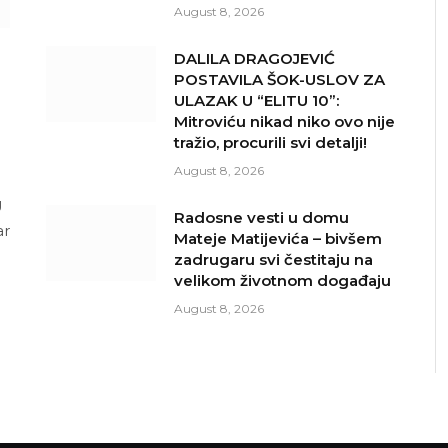
August 8, 2026
DALILA DRAGOJEVIĆ
POSTAVILA ŠOK-USLOV ZA
ULAZAK U “ELITU 10”:
Mitroviću nikad niko ovo nije
tražio, procurili svi detalji!
August 8, 2026
U
Radosne vesti u domu
ar
Mateje Matijevića – bivšem
zadrugaru svi čestitaju na
velikom životnom događaju
August 8, 2026