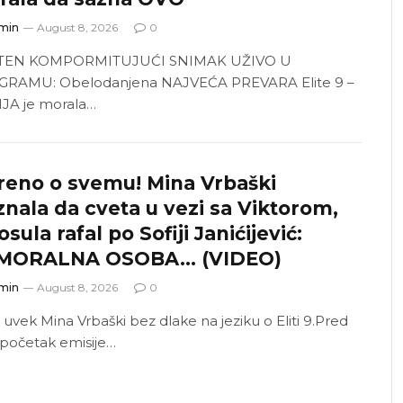
min
August 8, 2026
0
TEN KOMPORMITUJUĆI SNIMAK UŽIVO U
RAMU: Obelodanjena NAJVEĆA PREVARA Elite 9 –
JA je morala…
reno o svemu! Mina Vrbaški
znala da cveta u vezi sa Viktorom,
osula rafal po Sofiji Janićijević:
MORALNA OSOBA… (VIDEO)
min
August 8, 2026
0
 uvek Mina Vrbaški bez dlake na jeziku o Eliti 9.Pred
početak emisije…