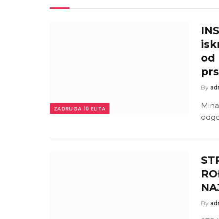
INS
isk
od 
pr
By
ad
Mina
ZADRUGA 10 ELITA
odgov
ST
RO
NAJ
By
ad