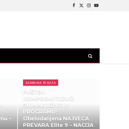
Facebook
X
Instagram
YouTube
(Twitter)
ZADRUGA 10 ELITA
PUŠTEN
KOMPORMITUJUĆI
e
SNIMAK UŽIVO U
PROGRAMU:
mu –
Obelodanjena NAJVEĆA
PREVARA Elite 9 – NACIJA