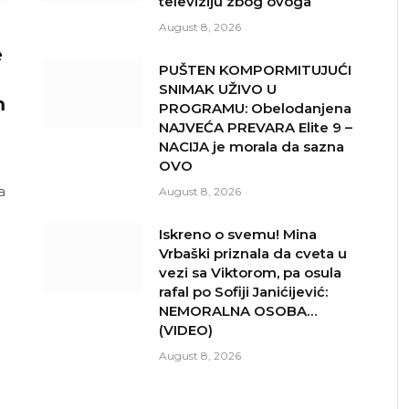
televiziju zbog ovoga
August 8, 2026
e
PUŠTEN KOMPORMITUJUĆI
SNIMAK UŽIVO U
m
PROGRAMU: Obelodanjena
NAJVEĆA PREVARA Elite 9 –
NACIJA je morala da sazna
OVO
a
August 8, 2026
Iskreno o svemu! Mina
Vrbaški priznala da cveta u
vezi sa Viktorom, pa osula
rafal po Sofiji Janićijević:
NEMORALNA OSOBA…
(VIDEO)
August 8, 2026