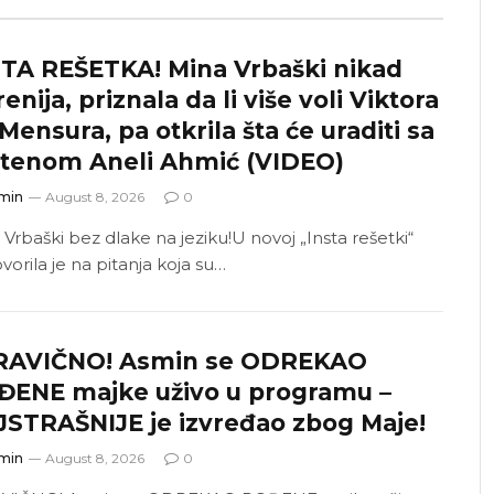
TA REŠETKA! Mina Vrbaški nikad
renija, priznala da li više voli Viktora
Mensura, pa otkrila šta će uraditi sa
stenom Aneli Ahmić (VIDEO)
min
August 8, 2026
0
 Vrbaški bez dlake na jeziku!U novoj „Insta rešetki“
orila je na pitanja koja su…
RAVIČNO! Asmin se ODREKAO
ĐENE majke uživo u programu –
STRAŠNIJE je izvređao zbog Maje!
min
August 8, 2026
0