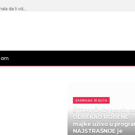
INSTA REŠETKA! Mina Vrbaški nikad iskrenija, priznala da li više voli Viktora od Mensura, pa otkrila šta će uraditi sa prstenom Aneli Ahmić (VIDEO)
gram
ZADRUGA 10 ELITA
STRAVIČNO! Asmin s
ODREKAO ROĐENE
majke uživo u progra
NAJSTRAŠNIJE je