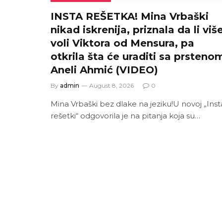
INSTA REŠETKA! Mina Vrbaški
nikad iskrenija, priznala da li viš
voli Viktora od Mensura, pa
otkrila šta će uraditi sa prsteno
Aneli Ahmić (VIDEO)
By
admin
August 8, 2026
0
Mina Vrbaški bez dlake na jeziku!U novoj „Inst
rešetki“ odgovorila je na pitanja koja su…