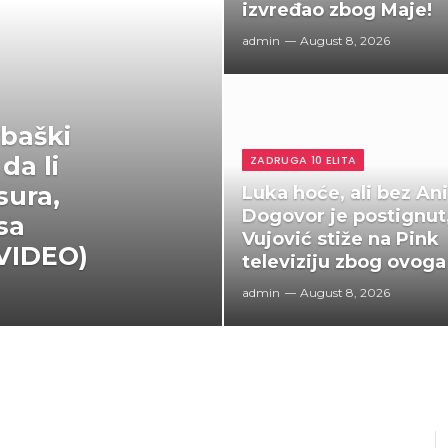
izvređao zbog Maje!
admin
August 8, 2026
baški
da li
ZADRUGA 10 ELITA
sura,
Luka hoće, ali bez Ani
Dogovor je postignut
 sa
Vujović stiže na Pink
(VIDEO)
televiziju zbog ovoga
admin
August 8, 2026