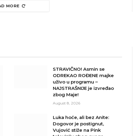
AD MORE
STRAVIČNO! Asmin se
ODREKAO ROĐENE majke
uživo u programu –
NAJSTRAŠNIJE je izvređao
zbog Maje!
August 8, 2026
Luka hoće, ali bez Anite:
Dogovor je postignut,
Vujović stiže na Pink