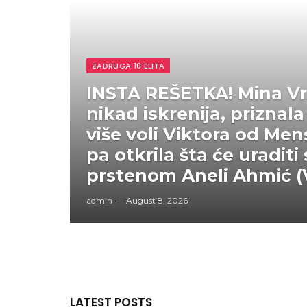
ZADRUGA 10 ELITA
INSTA REŠETKA! Mina Vr
nikad iskrenija, priznala 
više voli Viktora od Men
pa otkrila šta će uraditi
prstenom Aneli Ahmić 
admin
August 8, 2026
LATEST POSTS