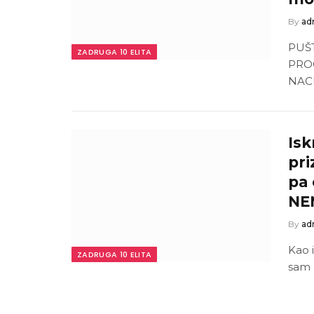
By
ad
PUŠ
ZADRUGA 10 ELITA
PROG
NACI
Isk
pri
pa 
NE
By
ad
Kao i
ZADRUGA 10 ELITA
sam 