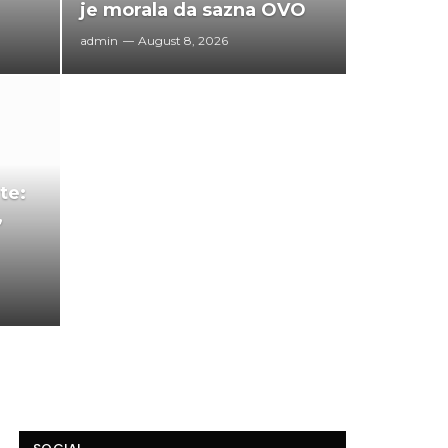
je morala da sazna OVO
admin
August 8, 2026
te:
,