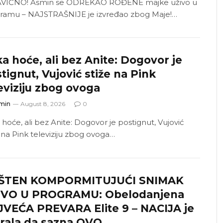
VIČNO! Asmin se ODREKAO ROĐENE majke uživo u
ramu – NAJSTRAŠNIJE je izvređao zbog Maje!…
a hoće, ali bez Anite: Dogovor je
tignut, Vujović stiže na Pink
eviziju zbog ovoga
min
August 8, 2026
0
 hoće, ali bez Anite: Dogovor je postignut, Vujović
e na Pink televiziju zbog ovoga…
ŠTEN KOMPORMITUJUĆI SNIMAK
IVO U PROGRAMU: Obelodanjena
VEĆA PREVARA Elite 9 – NACIJA je
rala da sazna OVO