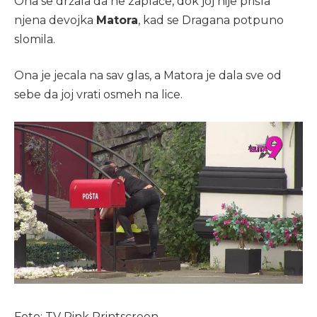
Ona se držala da ne zaplače, dok joj nije prišla
njena devojka
Matora
, kad se Dragana potpuno
slomila.
Ona je jecala na sav glas, a Matora je dala sve od
sebe da joj vrati osmeh na lice.
Foto: TV Pink Printscreen