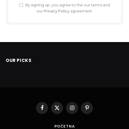
By signing up, you agree to the our terms and
our
Privacy Policy
agreement.
OUR PICKS
Facebook
X
Instagram
Pinterest
(Twitter)
POČETNA