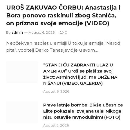
UROŠ ZAKUVAO ČORBU: Anastasija i
Bora ponovo raskinuli zbog Stanića,
on priznao svoje emocije (VIDEO)
By
admin
August 6, 2026
0
Neočekivan rasplet u emisiji!U toku je emisija “Narod
pita”, voditelj Darko Tanasijević je u svom…
“STANIJI ĆU ZABRANITI ULAZ U
AMERIKU!” Uroš se plaši za svoj
život: Asminovi ljudi me DRŽE NA
NIŠANU! (VIDEO, GALERIJA)
August 6, 2026
Prave letnje bombe: Bivše učesnice
Elite pokazale izvajana tela! Nikoga
nisu ostavile ravnodušnim! (FOTO)
August 5, 2026