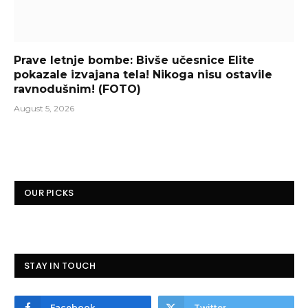
Prave letnje bombe: Bivše učesnice Elite
pokazale izvajana tela! Nikoga nisu ostavile
ravnodušnim! (FOTO)
August 5, 2026
OUR PICKS
STAY IN TOUCH
Facebook
Twitter