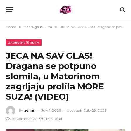
Home
»
Zadruga 10 Elita
»
JECA NA SAV GLAS! Dragana se potpuno slomila, u Matorinom zagrljaju prolila MORE SUZA! (VIDEO)
ZADRUGA 10 ELITA
JECA NA SAV GLAS!
Dragana se potpuno
slomila, u Matorinom
zagrljaju prolila MORE
SUZA! (VIDEO)
By
admin
July 1, 2026
Updated:
July 29, 2026
No Comments
1 Min Read