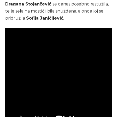
Dragana Stojančević
se danas posebno rastužila,
te je sela na mostić i bila snuždena, a onda joj se
pridružila
Sofija Janićijević
.