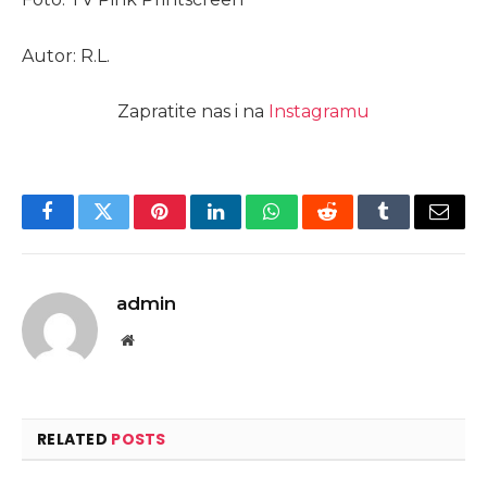
Autor: R.L.
Zapratite nas i na
Instagramu
Facebook
Twitter
Pinterest
LinkedIn
WhatsApp
Reddit
Tumblr
Email
admin
Website
RELATED
POSTS