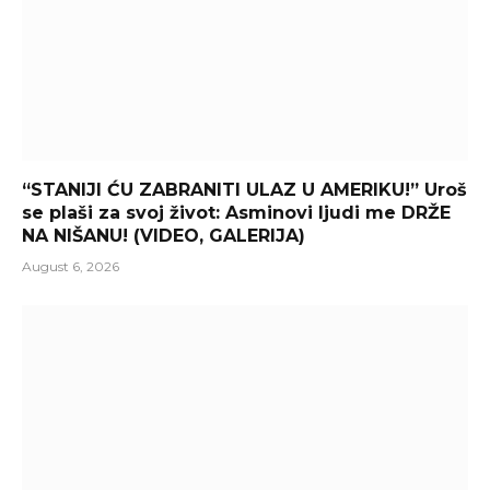
“STANIJI ĆU ZABRANITI ULAZ U AMERIKU!” Uroš
se plaši za svoj život: Asminovi ljudi me DRŽE
NA NIŠANU! (VIDEO, GALERIJA)
August 6, 2026