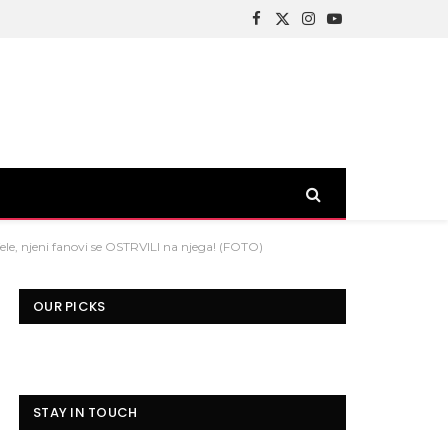
Facebook
X
Instagram
YouTube
(Twitter)
ele, njeni fanovi se OSTRVILI na njega! (FOTO)
OUR PICKS
STAY IN TOUCH