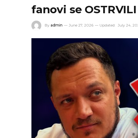
fanovi se OSTRVILI
By
admin
June 27, 2026
Updated:
July 24, 20