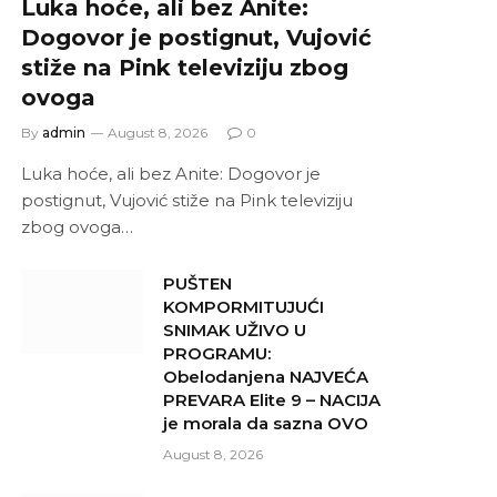
Luka hoće, ali bez Anite:
Dogovor je postignut, Vujović
stiže na Pink televiziju zbog
ovoga
By
admin
August 8, 2026
0
Luka hoće, ali bez Anite: Dogovor je
postignut, Vujović stiže na Pink televiziju
zbog ovoga…
PUŠTEN
KOMPORMITUJUĆI
SNIMAK UŽIVO U
PROGRAMU:
Obelodanjena NAJVEĆA
PREVARA Elite 9 – NACIJA
je morala da sazna OVO
August 8, 2026