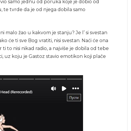
vio samo jednu od poruka koje je dobio od
u, te tvrde da je od njega dobila samo
ije ni malo žao u kakvom je stanju? Je l’ si svestan
ko će ti sve Bog vratiti, nisi svestan. Naći će ona
er ti to nisi nikad radio, a najviše je dobila od tebe
, uz koju je Gastoz stavio emotikon koji plače