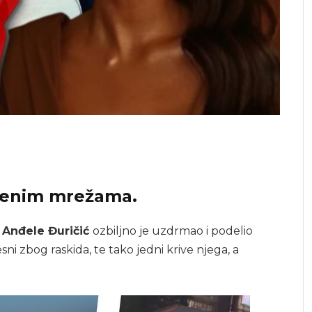
tvenim mrežama.
 Anđele Đuričić
ozbiljno je uzdrmao i podelio
esni zbog raskida, te tako jedni krive njega, a