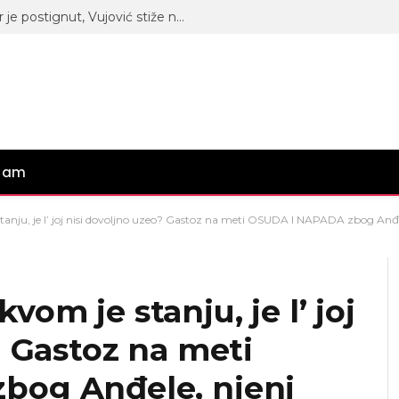
Luka hoće, ali bez Anite: Dogovor je postignut, Vujović stiže na Pink televiziju zbog ovoga
gram
je stanju, je l’ joj nisi dovoljno uzeo? Gastoz na meti OSUDA I NAPADA zbog Anđ
akvom je stanju, je l’ joj
? Gastoz na meti
bog Anđele, njeni