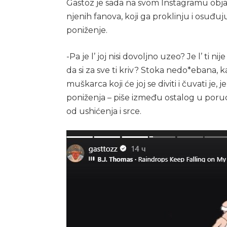
Gastoz je sada na svom Instagramu obja
njenih fanova, koji ga proklinju i osuđuj
poniženje.
-Pa je l’ joj nisi dovoljno uzeo? Je l’ ti n
da si za sve ti kriv? Stoka nedo*ebana, ka
muškarca koji će joj se diviti i čuvati je, j
poniženja – piše između ostalog u poruci
od ushićenja i srce.