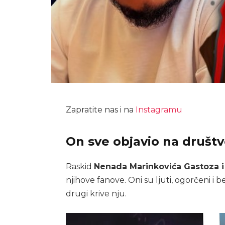
Zapratite nas i na
Instagramu
On sve objavio na druš
Raskid
Nenada Marinkovića Gastoza i
njihove fanove. Oni su ljuti, ogorčeni i b
drugi krive nju.