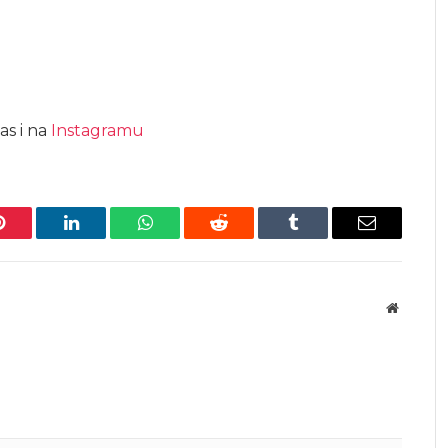
as i na
Instagramu
Pinterest
LinkedIn
WhatsApp
Reddit
Tumblr
Email
Website