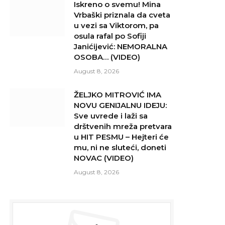
Iskreno o svemu! Mina
Vrbaški priznala da cveta
u vezi sa Viktorom, pa
osula rafal po Sofiji
Janićijević: NEMORALNA
OSOBA… (VIDEO)
August 8, 2026
ŽELJKO MITROVIĆ IMA
NOVU GENIJALNU IDEJU:
Sve uvrede i laži sa
drštvenih mreža pretvara
u HIT PESMU – Hejteri će
mu, ni ne sluteći, doneti
NOVAC (VIDEO)
August 8, 2026