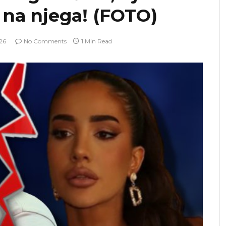
 na njega! (FOTO)
26
No Comments
1 Min Read