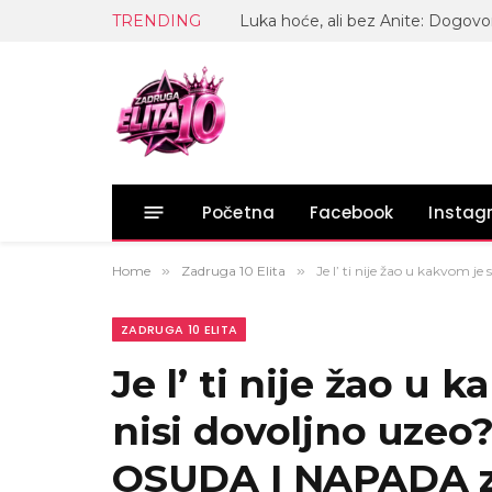
TRENDING
Početna
Facebook
Insta
Home
»
Zadruga 10 Elita
»
Je l’ ti nije žao u kakvom 
ZADRUGA 10 ELITA
Je l’ ti nije žao u k
nisi dovoljno uzeo
OSUDA I NAPADA z