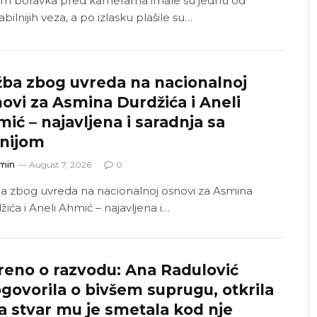
m boravka pred kamerama imale su jednu od
abilnijih veza, a po izlasku plašile su…
ba zbog uvreda na nacionalnoj
ovi za Asmina Durdžića i Aneli
ić – najavljena i saradnja sa
anijom
min
August 7, 2026
0
a zbog uvreda na nacionalnoj osnovi za Asmina
ića i Aneli Ahmić – najavljena i…
reno o razvodu: Ana Radulović
govorila o bivšem suprugu, otkrila
a stvar mu je smetala kod nje