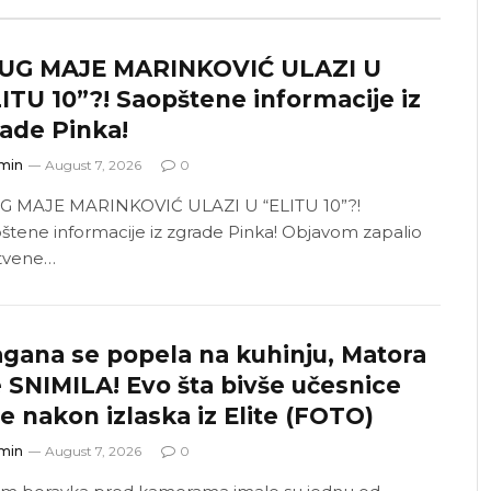
UG MAJE MARINKOVIĆ ULAZI U
ITU 10”?! Saopštene informacije iz
ade Pinka!
min
August 7, 2026
0
 MAJE MARINKOVIĆ ULAZI U “ELITU 10”?!
štene informacije iz zgrade Pinka! Objavom zapalio
tvene…
gana se popela na kuhinju, Matora
 SNIMILA! Evo šta bivše učesnice
e nakon izlaska iz Elite (FOTO)
min
August 7, 2026
0