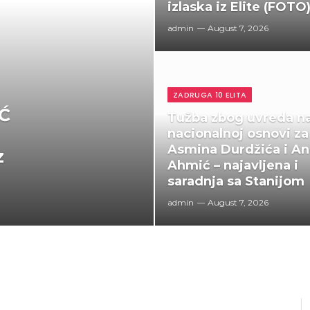
izlaska iz Elite (FOTO
admin
August 7, 2026
ZADRUGA 10 ELITA
Ć
Tužba zbog uvreda n
nacionalnoj osnovi za
Asmina Durdžića i An
z
Ahmić – najavljena i
saradnja sa Stanijom
admin
August 7, 2026