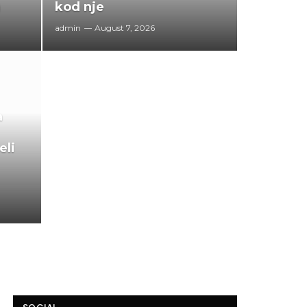
)
kod nje
admin
August 7, 2026
a
eli