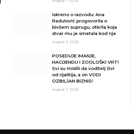
I
August 7, 2026
Iskreno o razvodu: Ana
Radulović progovorila o
bivšem suprugu, otkrila koja
stvar mu je smetala kod nje
August 7, 2026
POSEDUJE IMANJE,
HACIJENDU I ZOOLOŠKI VRT!
Svi su mislili da voditelj živi
od rijalitija, a on VODI
OZBILJAN BIZNIS!
August 7, 2026