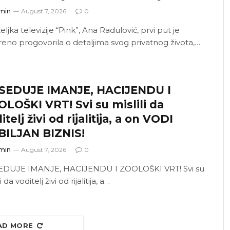
min
August 7, 2026
0
eljka televizije “Pink”, Ana Radulović, prvi put je
reno progovorila o detaljima svog privatnog života,…
SEDUJE IMANJE, HACIJENDU I
LOŠKI VRT! Svi su mislili da
itelj živi od rijalitija, a on VODI
BILJAN BIZNIS!
min
August 7, 2026
0
DUJE IMANJE, HACIJENDU I ZOOLOŠKI VRT! Svi su
i da voditelj živi od rijalitija, a…
AD MORE