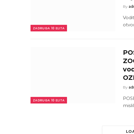
By
ad
Vodit
otvo
ZADRUGA 10 ELITA
PO
ZOO
vod
OZ
By
ad
POSE
ZADRUGA 10 ELITA
mislil
LO