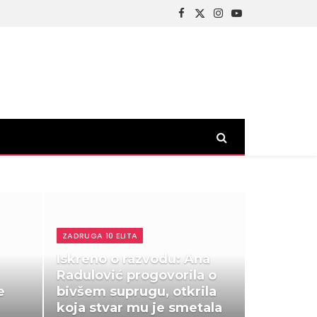
Facebook
X
Instagram
YouTube
(Twitter)
ZADRUGA 10 ELITA
Iskreno o razvodu: Ana
Radulović progovorila o
e
bivšem suprugu, otkrila
koja stvar mu je smetala