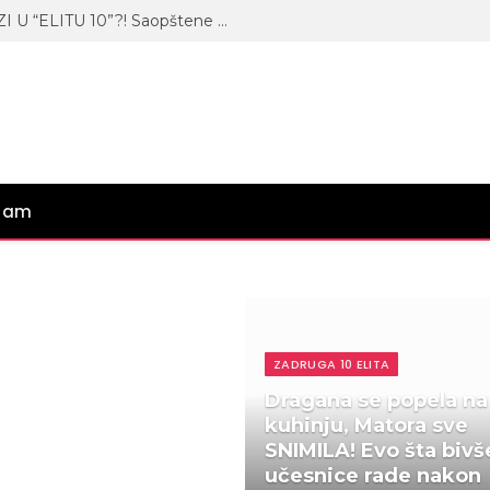
DRUG MAJE MARINKOVIĆ ULAZI U “ELITU 10”?! Saopštene informacije iz zgrade Pinka!
gram
ZADRUGA 10 ELITA
Dragana se popela na
kuhinju, Matora sve
SNIMILA! Evo šta bivš
učesnice rade nakon