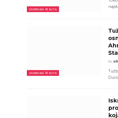
Toko
najst
ZADRUGA 10 ELITA
Tuž
osn
Ahm
St
By
ad
Tužb
ZADRUGA 10 ELITA
Durdž
Isk
pro
koj