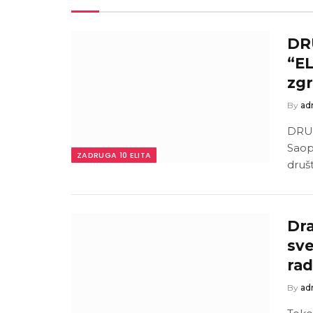
DR
“EL
zgr
By
ad
DRUG
Saop
ZADRUGA 10 ELITA
druš
Dra
sve
rad
By
ad