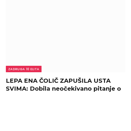
ZADRUGA 10 ELITA
LEPA ENA ČOLIČ ZAPUŠILA USTA
SVIMA: Dobila neočekivano pitanje o
Zlati Petrović, pa odbrusila! (FOTO)
By
admin
August 10, 2026
0
LEPA ENA ČOLIČ ZAPUŠILA USTA SVIMA: Dobila
neočekivano pitanje o Zlati Petrović, pa odbrusila!
(FOTO)…