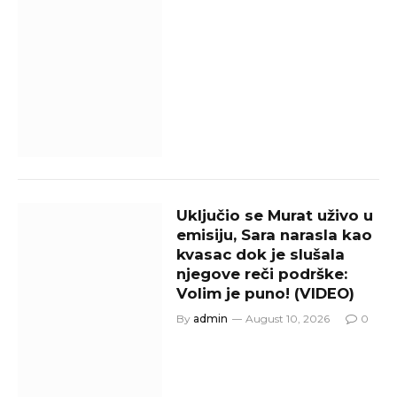
Uključio se Murat uživo u
emisiju, Sara narasla kao
kvasac dok je slušala
njegove reči podrške:
Volim je puno! (VIDEO)
By
admin
August 10, 2026
0