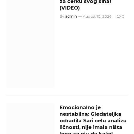
za ćerku svog sina!
(VIDEO)
By
admin
August 10, 2026
0
Emocionalno je
nestabilna: Gledateljka
odradila Sari celu analizu
ličnosti, nije imala ništa
lepo za nju da kaže!