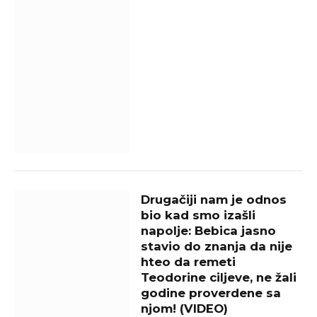
Drugačiji nam je odnos
bio kad smo izašli
napolje: Bebica jasno
stavio do znanja da nije
hteo da remeti
Teodorine ciljeve, ne žali
godine proverdene sa
njom! (VIDEO)