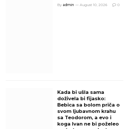
By
admin
August 10, 2026
0
Kada bi ušla sama
doživela bi fijasko:
Bebica sa bolom priča o
svom ljubavnom krahu
sa Teodorom, a evo i
koga Ivan ne bi poželeo