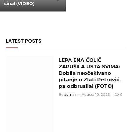
sina! (VIDEO)
LATEST POSTS
LEPA ENA ČOLIČ
ZAPUŠILA USTA SVIMA:
Dobila neočekivano
pitanje o Zlati Petrović,
pa odbrusila! (FOTO)
By
admin
August 10, 2026
0