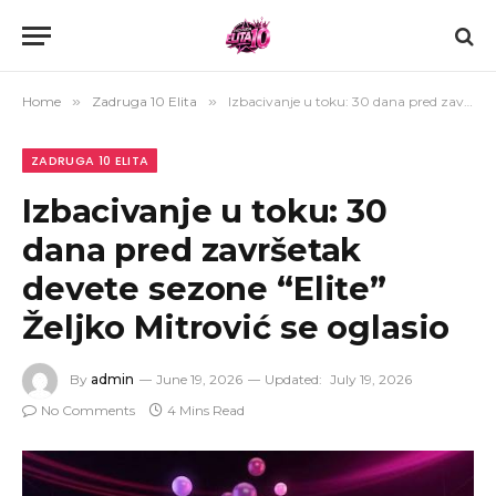
Home
»
Zadruga 10 Elita
»
Izbacivanje u toku: 30 dana pred završetak devete sezone “Elite” Željko Mitrović se oglasio
ZADRUGA 10 ELITA
Izbacivanje u toku: 30
dana pred završetak
devete sezone “Elite”
Željko Mitrović se oglasio
By
admin
June 19, 2026
Updated:
July 19, 2026
No Comments
4 Mins Read