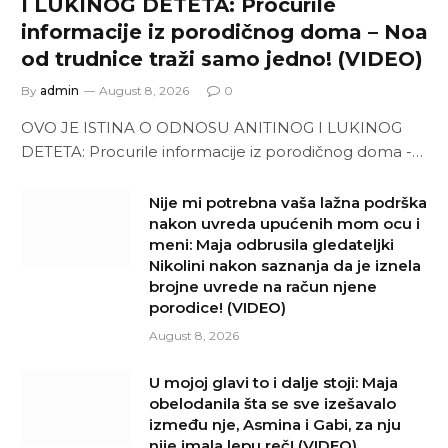
I LUKINOG DETETA: Procurile
informacije iz porodičnog doma – Noa
od trudnice traži samo jedno! (VIDEO)
By
admin
August 8, 2026
0
OVO JE ISTINA O ODNOSU ANITINOG I LUKINOG
DETETA: Procurile informacije iz porodičnog doma -…
Nije mi potrebna vaša lažna podrška
nakon uvreda upućenih mom ocu i
meni: Maja odbrusila gledateljki
Nikolini nakon saznanja da je iznela
brojne uvrede na račun njene
porodice! (VIDEO)
August 8, 2026
U mojoj glavi to i dalje stoji: Maja
obelodanila šta se sve izešavalo
između nje, Asmina i Gabi, za nju
nije imala lepu reč! (VIDEO)