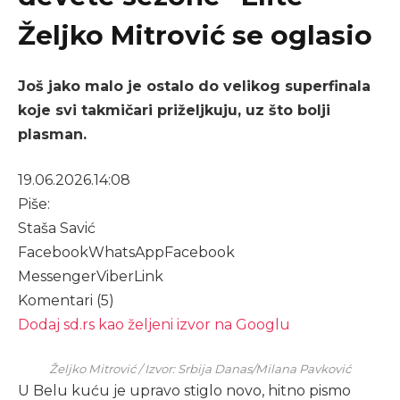
Željko Mitrović se oglasio
Još jako malo je ostalo do velikog superfinala
koje svi takmičari priželjkuju, uz što bolji
plasman.
19.06.2026.
14:08
Piše:
Staša Savić
Facebook
WhatsApp
Facebook
Messenger
Viber
Link
Komentari (5)
Dodaj sd.rs kao željeni izvor na Googlu
Željko Mitrović / Izvor: Srbija Danas/Milana Pavković
U Belu kuću je upravo stiglo novo, hitno pismo