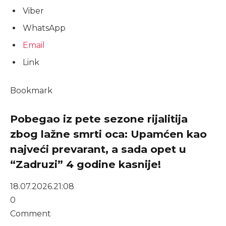
Viber
WhatsApp
Email
Link
Bookmark
Pobegao iz pete sezone rijalitija
zbog lažne smrti oca: Upamćen kao
najveći prevarant, a sada opet u
“Zadruzi” 4 godine kasnije!
18.07.2026.
21:08
0
Comment