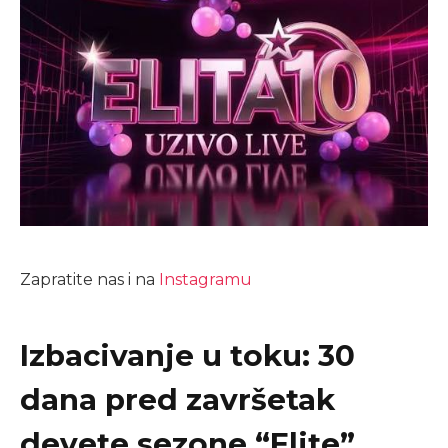
Zapratite nas i na
Instagramu
Izbacivanje u toku: 30
dana pred završetak
devete sezone “Elite”