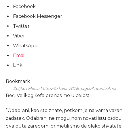
Facebook
Facebook Messenger
Twitter
Viber
WhatsApp
Email
Link
Bookmark
Željko i Milica Mitrović / Izvor: ATAImages/Antonio Ahel
Reči Velikog šefa prenosimo u celosti:
“Odabrani, kao što znate, petkom je na vama važan
zadatak. Odabrani ne mogu nominovati istu osobu
dva puta zaredom, primetili smo da olako shvatate