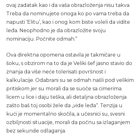
ovaj zadatak kao i da vaša obrazloženja nisu takva.
Treba da nominujete onoga ko po vama treba da
napusti ‘Elitu’, kao i onog kom biste voleli da vidite
leđa. Neophodno je da obrazložite svoju
nominaciju. Počnite odmah.”
Ova direktna opomena ostavila je takmičare u
šoku, s obzirom na to da je Veliki šef jasno stavio do
znanja da više neće tolerisati površnost i
kalkulacije. Odabrani su se odmah našli pod velikim
pritiskom jer su morali da se suoče sa cimerima
licem u lice i daju teška, ali detaljna obrazloženja
zašto baš toj osobi žele da „vide leđa“. Tenzija u
kući je momentalno skočila, a učesnici su, svesni
ozbiljnosti situacije, morali da počnu sa izlaganjem
bez sekunde odlaganja.