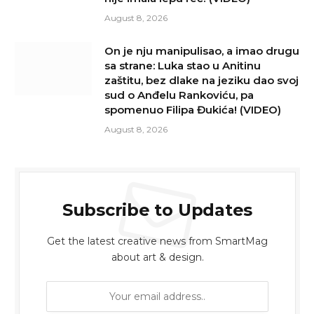
August 8, 2026
On je nju manipulisao, a imao drugu
sa strane: Luka stao u Anitinu
zaštitu, bez dlake na jeziku dao svoj
sud o Anđelu Rankoviću, pa
spomenuo Filipa Đukića! (VIDEO)
August 8, 2026
Subscribe to Updates
Get the latest creative news from SmartMag
about art & design.