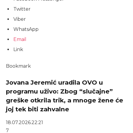
Twitter
Viber
WhatsApp
Email
Link
Bookmark
Jovana Jeremić uradila OVO u
programu uživo: Zbog “slučajne”
greške otkrila trik, a mnoge žene će
joj tek biti zahvalne
18.07.2026.
22:21
7