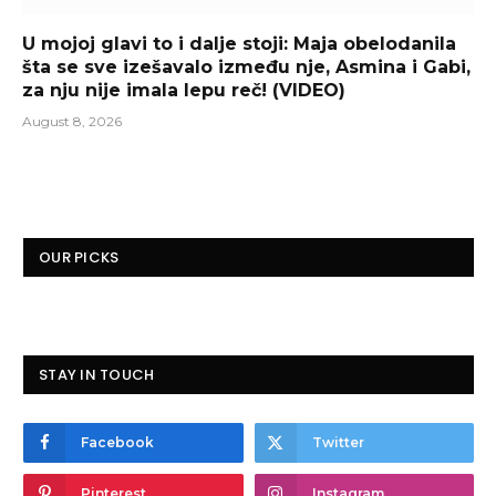
U mojoj glavi to i dalje stoji: Maja obelodanila
šta se sve izešavalo između nje, Asmina i Gabi,
za nju nije imala lepu reč! (VIDEO)
August 8, 2026
OUR PICKS
STAY IN TOUCH
Facebook
Twitter
Pinterest
Instagram