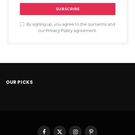
By signing up, you agree to the our terms and
our
Privacy Policy
agreement.
OUR PICKS
Facebook
X
Instagram
Pinterest