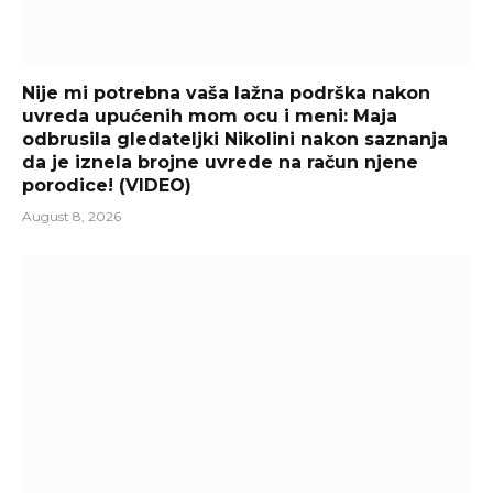
Nije mi potrebna vaša lažna podrška nakon
uvreda upućenih mom ocu i meni: Maja
odbrusila gledateljki Nikolini nakon saznanja
da je iznela brojne uvrede na račun njene
porodice! (VIDEO)
August 8, 2026