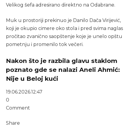
Velikog šefa adresirano direktno na Odabrane.
Muk u prostoriji prekinuo je Danilo Dača Virijević,
koji je okupio cimere oko stola i pred svima naglas
pročitao zvanično saopštenje koje je unelo opštu
pometnju i promenilo tok večeri.
Nakon što je razbila glavu staklom
poznato gde se nalazi Aneli Ahmić:
Nije u Beloj kući
19.06.2026.
12:47
0
Comment
Share