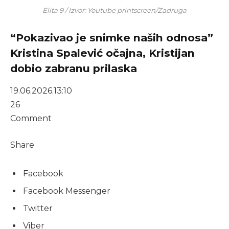
Elita 9 / Izvor: Youtube printscreen/Zadruga
“Pokazivao je snimke naših odnosa”
Kristina Spalević očajna, Kristijan
dobio zabranu prilaska
19.06.2026.
13:10
26
Comment
Share
Facebook
Facebook Messenger
Twitter
Viber