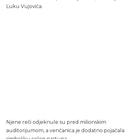
Luku Vujovića.
Njene reči odjeknule su pred milionskim
auditorijumom, a venčanica je dodatno pojačala
simboliku celog nastupa.