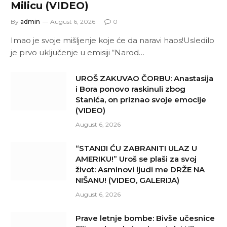
Milicu (VIDEO)
By
admin
August 6, 2026
0
Imao je svoje mišljenje koje će da naravi haos!Usledilo
je prvo uključenje u emisiji “Narod…
UROŠ ZAKUVAO ČORBU: Anastasija
i Bora ponovo raskinuli zbog
Stanića, on priznao svoje emocije
(VIDEO)
August 6, 2026
“STANIJI ĆU ZABRANITI ULAZ U
AMERIKU!” Uroš se plaši za svoj
život: Asminovi ljudi me DRŽE NA
NIŠANU! (VIDEO, GALERIJA)
August 6, 2026
Prave letnje bombe: Bivše učesnice