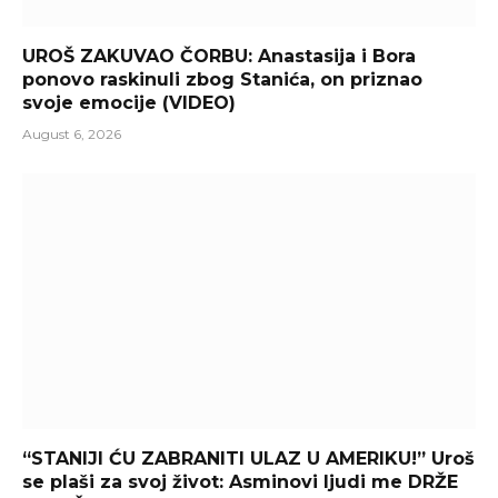
UROŠ ZAKUVAO ČORBU: Anastasija i Bora
ponovo raskinuli zbog Stanića, on priznao
svoje emocije (VIDEO)
August 6, 2026
“STANIJI ĆU ZABRANITI ULAZ U AMERIKU!” Uroš
se plaši za svoj život: Asminovi ljudi me DRŽE