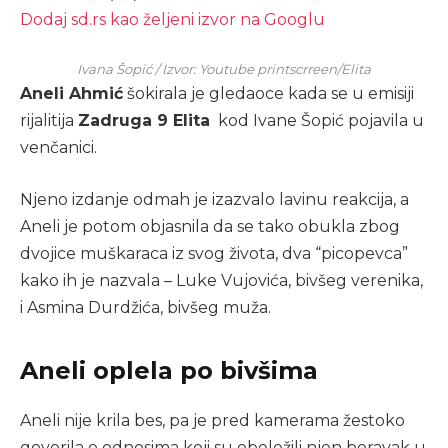
Dodaj sd.rs kao željeni izvor na Googlu
Ivana Šopić / Izvor: Youtube printscrreen/Elita
Aneli Ahmić
šokirala je gledaoce kada se u emisiji
rijalitija
Zadruga 9 Elita
kod Ivane Šopić pojavila u
venčanici.
Njeno izdanje odmah je izazvalo lavinu reakcija, a
Aneli je potom objasnila da se tako obukla zbog
dvojice muškaraca iz svog života, dva “picopevca”
kako ih je nazvala – Luke Vujovića, bivšeg verenika,
i Asmina Durdžića, bivšeg muža.
Aneli oplela po bivšima
Aneli nije krila bes, pa je pred kamerama žestoko
govorila o odnosima koji su obeležili njen boravak u