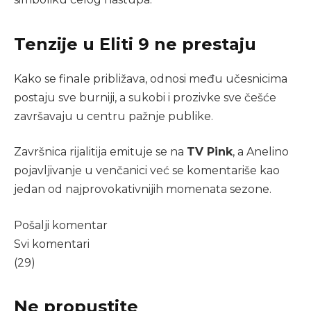
Tenzije u Eliti 9 ne prestaju
Kako se finale približava, odnosi među učesnicima
postaju sve burniji, a sukobi i prozivke sve češće
završavaju u centru pažnje publike.
Završnica rijalitija emituje se na
TV Pink
, a Anelino
pojavljivanje u venčanici već se komentariše kao
jedan od najprovokativnijih momenata sezone.
Pošalji komentar
Svi komentari
(29)
Ne propustite