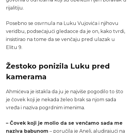
rijalitiju.
Posebno se osvrnula na Luku Vujovića i njihovu
veridbu, podsećajući gledaoce da je on, kako tvrdi,
insistirao na tome da se venčaju pred ulazak u
Elitu 9.
Žestoko ponizila Luku pred
kamerama
Ahmićeva je istakla da ju je najviše pogodilo to što
je čovek koji je nekada želeo brak sa njom sada
vređa i naziva pogrdnim imenima.
– Čovek koji je molio da se venčamo sada me
naziva babunom
– poručila je Aneli, aludirajući na