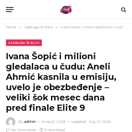
Home
»
Zadruga 10 Elita
»
Ivana Šopić i milioni gledalaca u čudu: Aneli Ahmić kasnila u emisiju, uvelo je obezbeđenje – veliki šok mesec dana pred finale Elite 9
ZADRUGA 10 ELITA
Ivana Šopić i milioni
gledalaca u čudu: Aneli
Ahmić kasnila u emisiju,
uvelo je obezbeđenje –
veliki šok mesec dana
pred finale Elite 9
By
admin
June 22, 2026
Updated:
July 21, 2026
No Comments
3 Mins Read