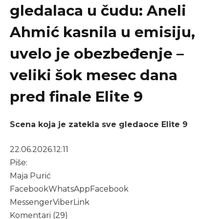
gledalaca u čudu: Aneli
Ahmić kasnila u emisiju,
uvelo je obezbeđenje –
veliki šok mesec dana
pred finale Elite 9
Scena koja je zatekla sve gledaoce Elite 9
22.06.2026.
12:11
Piše:
Maja Purić
Facebook
WhatsApp
Facebook
Messenger
Viber
Link
Komentari (29)