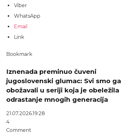
Viber
WhatsApp
Email
Link
Bookmark
Iznenada preminuo čuveni
jugoslovenski glumac: Svi smo ga
obožavali u seriji koja je obeležila
odrastanje mnogih generacija
21.07.2026.
19:28
4
Comment