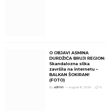
O OBJAVI ASMINA
DURDŽIĆA BRUJI REGION:
Skandalozna slika
završila na internetu –
BALKAN ŠOKIRAN!
(FOTO)
By
admin
August 8, 2026
0