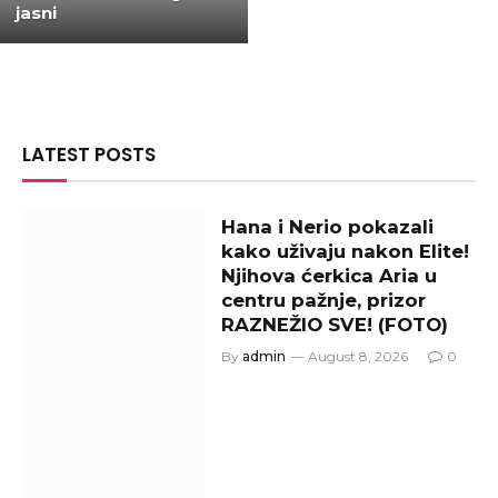
jasni
LATEST POSTS
Hana i Nerio pokazali
kako uživaju nakon Elite!
Njihova ćerkica Aria u
centru pažnje, prizor
RAZNEŽIO SVE! (FOTO)
By
admin
August 8, 2026
0