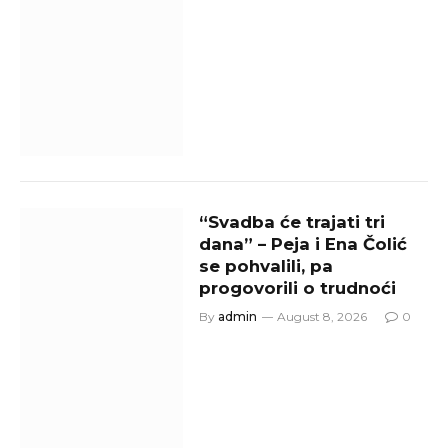
“Svadba će trajati tri
dana” – Peja i Ena Čolić
se pohvalili, pa
progovorili o trudnoći
By
admin
August 8, 2026
0