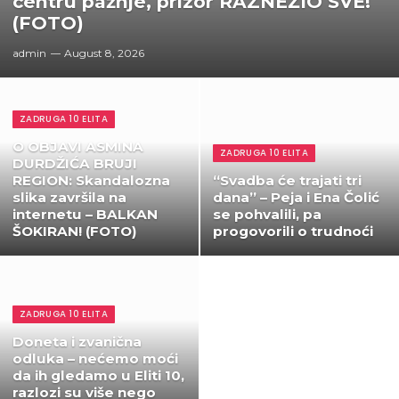
centru pažnje, prizor RAZNEŽIO SVE!
(FOTO)
admin
August 8, 2026
ZADRUGA 10 ELITA
O OBJAVI ASMINA
ZADRUGA 10 ELITA
DURDŽIĆA BRUJI
REGION: Skandalozna
“Svadba će trajati tri
slika završila na
dana” – Peja i Ena Čolić
internetu – BALKAN
se pohvalili, pa
ŠOKIRAN! (FOTO)
progovorili o trudnoći
ZADRUGA 10 ELITA
Doneta i zvanična
odluka – nećemo moći
da ih gledamo u Eliti 10,
razlozi su više nego