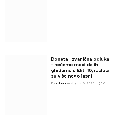
Doneta i zvanična odluka
– nećemo moći da ih
gledamo u Eliti 10, razlozi
su više nego jasni
By
admin
August 8, 2026
0