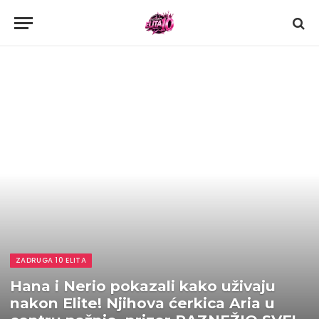
ZADRUGA 10 ELITA
Hana i Nerio pokazali kako uživaju
nakon Elite! Njihova ćerkica Aria u