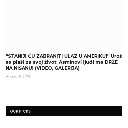
“STANIJI ĆU ZABRANITI ULAZ U AMERIKU!” Uroš
se plaši za svoj život: Asminovi ljudi me DRŽE
NA NIŠANU! (VIDEO, GALERIJA)
August 6, 2026
OUR PICKS