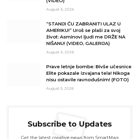
(VIDEO)
August 6, 2026
“STANIJI ĆU ZABRANITI ULAZ U
AMERIKU!” Uroš se plaši za svoj
život: Asminovi ljudi me DRŽE NA
NIŠANU! (VIDEO, GALERIJA)
August 6, 2026
Prave letnje bombe: Bivše učesnice
Elite pokazale izvajana tela! Nikoga
nisu ostavile ravnodušnim! (FOTO)
August 5, 2026
Subscribe to Updates
Get the latest creative news from SmartMag