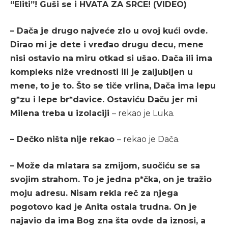
“Eliti”! Guši se i HVATA ZA SRCE! (VIDEO)
– Dača je drugo najveće zlo u ovoj kući ovde.
Dirao mi je dete i vređao drugu decu, mene
nisi ostavio na miru otkad si ušao. Dača ili ima
kompleks niže vrednosti ili je zaljubljen u
mene, to je to. Što se tiče vrlina, Dača ima lepu
g*zu i lepe br*davice. Ostaviću Daču jer mi
Milena treba u izolaciji
– rekao je Luka.
– Dečko ništa nije rekao
– rekao je Dača.
– Može da mlatara sa zmijom, suočiću se sa
svojim strahom. To je jedna p*čka, on je tražio
moju adresu. Nisam rekla reč za njega
pogotovo kad je Anita ostala trudna. On je
najavio da ima Bog zna šta ovde da iznosi, a