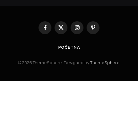
Facebook
X
Instagram
Pinterest
(Twitter)
POČETNA
© 2026 ThemeSphere. Designed by
ThemeSphere
.