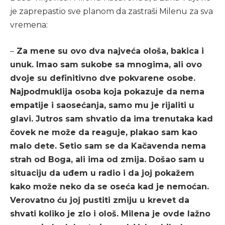
je zaprepastio sve planom da zastraši Milenu za sva
vremena:
–
Za mene su ovo dva najveća ološa, bakica i
unuk. Imao sam sukobe sa mnogima, ali ovo
dvoje su definitivno dve pokvarene osobe.
Najpodmuklija osoba koja pokazuje da nema
empatije i saosećanja, samo mu je rijaliti u
glavi. Jutros sam shvatio da ima trenutaka kad
čovek ne može da reaguje, plakao sam kao
malo dete. Setio sam se da Kačavenda nema
strah od Boga, ali ima od zmija. Došao sam u
situaciju da uđem u radio i da joj pokažem
kako može neko da se oseća kad je nemoćan.
Verovatno ću joj pustiti zmiju u krevet da
shvati koliko je zlo i ološ. Milena je ovde lažno