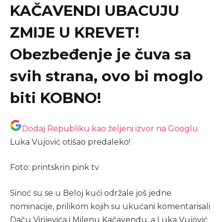
KAČAVENDI UBACUJU
ZMIJE U KREVET!
Obezbeđenje je čuva sa
svih strana, ovo bi moglo
biti KOBNO!
Dodaj Republiku kao željeni izvor na Googlu
Luka Vujović otišao predaleko!
Foto: printskrin pink tv
Sinoć su se u Beloj kući održale još jedne
nominacije, prilikom kojih su ukućani komentarisali
Daču Virijevića i Milenu Kačavendu, a Luka Vujović