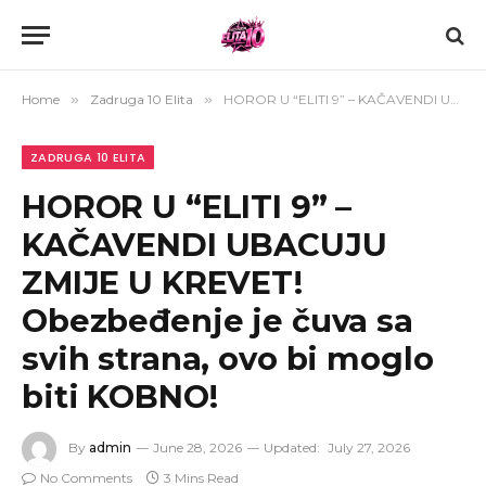
Home
»
Zadruga 10 Elita
»
HOROR U “ELITI 9” – KAČAVENDI UBACUJU ZMIJE U KREVET! Obezbeđenje je čuva sa svih strana, ovo bi moglo biti KOBNO!
ZADRUGA 10 ELITA
HOROR U “ELITI 9” –
KAČAVENDI UBACUJU
ZMIJE U KREVET!
Obezbeđenje je čuva sa
svih strana, ovo bi moglo
biti KOBNO!
By
admin
June 28, 2026
Updated:
July 27, 2026
No Comments
3 Mins Read