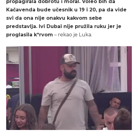
propagirala dobrotu i moral. Voleo bih da
Kačavenda bude učesnik u 19 i 20, pa da vide
svi da ona nije onakvu kakvom sebe
predstavlja. Ivi Dubai nije pružila ruku jer je
proglasila k*rvom
– rekao je Luka.