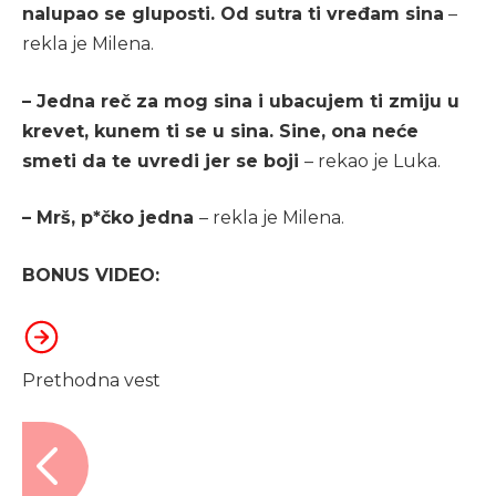
nalupao se gluposti. Od sutra ti vređam sina
–
rekla je Milena.
– Jedna reč za mog sina i ubacujem ti zmiju u
krevet, kunem ti se u sina. Sine, ona neće
smeti da te uvredi jer se boji
– rekao je Luka.
– Mrš, p*čko jedna
– rekla je Milena.
BONUS VIDEO:
Prethodna vest