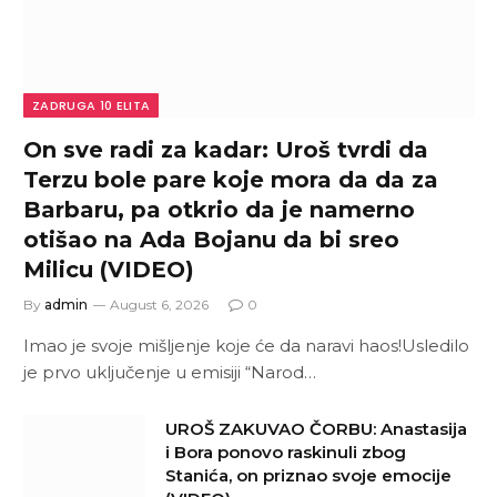
ZADRUGA 10 ELITA
On sve radi za kadar: Uroš tvrdi da
Terzu bole pare koje mora da da za
Barbaru, pa otkrio da je namerno
otišao na Ada Bojanu da bi sreo
Milicu (VIDEO)
By
admin
August 6, 2026
0
Imao je svoje mišljenje koje će da naravi haos!Usledilo
je prvo uključenje u emisiji “Narod…
UROŠ ZAKUVAO ČORBU: Anastasija
i Bora ponovo raskinuli zbog
Stanića, on priznao svoje emocije