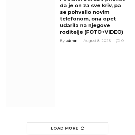
da je on za sve kriv, pa
se pohvalio novim
telefonom, ona opet
udarila na njegove
roditelje (FOTO+VIDEO)
By
admin
August 8, 2026
0
LOAD MORE