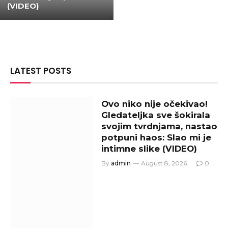
(VIDEO)
LATEST POSTS
Ovo niko nije očekivao!
Gledateljka sve šokirala
svojim tvrdnjama, nastao
potpuni haos: Slao mi je
intimne slike (VIDEO)
By
admin
August 8, 2026
0