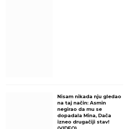
Nisam nikada nju gledao
na taj način: Asmin
negirao da mu se
dopadala Mina, Dača
izneo drugačiji stav!
(VIDEO)