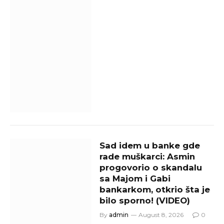
Sad idem u banke gde
rade muškarci: Asmin
progovorio o skandalu
sa Majom i Gabi
bankarkom, otkrio šta je
bilo sporno! (VIDEO)
By
admin
August 8, 2026
0