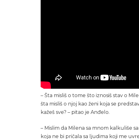
– Šta misliš o tome što iznosiš stav o Mil
šta misliš o njoj kao ženi koja se predsta
kažeš sve? – pitao je Anđelo.
– Mislim da Milena sa mnom kalkuliše s
koja ne bi pričala sa ljudima koji me uvr