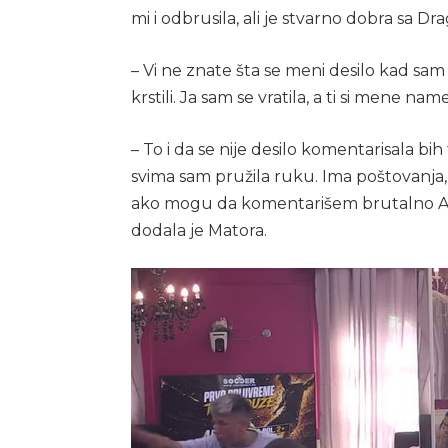
mi i odbrusila, ali je stvarno dobra sa 
– Vi ne znate šta se meni desilo kad sam 
krstili. Ja sam se vratila, a ti si mene nam
– To i da se nije desilo komentarisala bih 
svima sam pružila ruku. Ima poštovanja, 
ako mogu da komentarišem brutalno Asm
dodala je Matora.