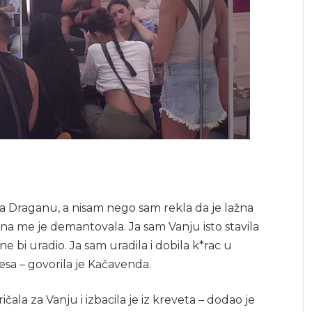
đala Draganu, a nisam nego sam rekla da je lažna
žena me je demantovala. Ja sam Vanju isto stavila
 bi uradio. Ja sam uradila i dobila k*rac u
resa – govorila je Kačavenda.
čala za Vanju i izbacila je iz kreveta – dodao je