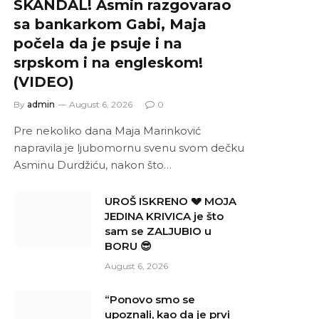
SKANDAL! Asmin razgovarao
sa bankarkom Gabi, Maja
počela da je psuje i na
srpskom i na engleskom!
(VIDEO)
By
admin
August 6, 2026
0
Pre nekoliko dana Maja Marinković
napravila je ljubomornu svenu svom dečku
Asminu Durdžiću, nakon što…
UROŠ ISKRENO 💔 MOJA
JEDINA KRIVICA je što
sam se ZALJUBIO u
BORU 😎
August 6, 2026
“Ponovo smo se
upoznali, kao da je prvi