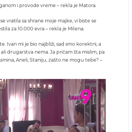
Draganom i provode vreme – rekla je Matora.
se vratila sa shrane moje majke, vi biste se
estila za 10.000 evra – rekla je Milena.
te. Ivan mi je bio najbliži, sad smo korektni, a
ali drugarstva nema. Ja pričam šta mislim, pa
ina, Aneli, Staniju, zašto ne mogu tebe? –