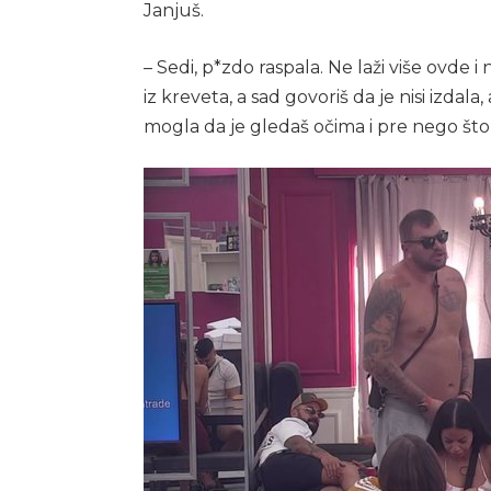
Janjuš.
– Sedi, p*zdo raspala. Ne laži više ovde i ne
iz kreveta, a sad govoriš da je nisi izdala, 
mogla da je gledaš očima i pre nego što