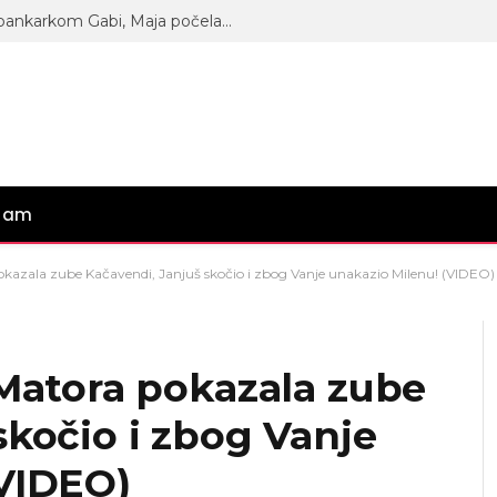
SKANDAL! Asmin razgovarao sa bankarkom Gabi, Maja počela da je psuje i na srpskom i na engleskom! (VIDEO)
gram
pokazala zube Kačavendi, Janjuš skočio i zbog Vanje unakazio Milenu! (VIDEO)
 Matora pokazala zube
skočio i zbog Vanje
(VIDEO)