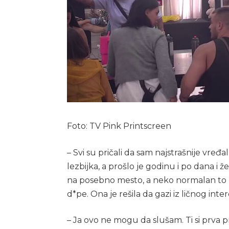
Foto: TV Pink Printscreen
– Svi su pričali da sam najstrašnije vre
lezbijka, a prošlo je godinu i po dana i 
na posebno mesto, a neko normalan to ne
d*pe. Ona je rešila da gazi iz ličnog inte
– Ja ovo ne mogu da slušam. Ti si prva pri