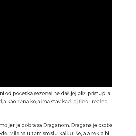
eni od početka sezonei ne daš joj bliži pristup, a
vlja kao žena koja ima stav kad joj fino i realno
amo jer je dobra sa Draganom. Dragana je osoba
ede. Milena u tom smislu kalkuliše, a a rekla bi