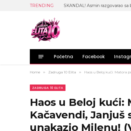
TRENDING
Početna
Facebook
Insta
Home
»
Zadruga 10 Elita
»
Haos u Beloj kući: Matora 
ZADRUGA 10 ELITA
Haos u Beloj kući:
Kačavendi, Janjuš 
unakazio Milenu! 