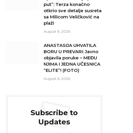
put”: Terza konačno
otkrio sve detalje susreta
sa Milicom Veličković na
plaži
August 6, 2026
ANASTASIJA UHVATILA
BORU U PREVARI: Javno
objavila poruke – MEĐU
NJIMA I JEDNA UČESNICA
“ELITE”! (FOTO)
August 6, 2026
Subscribe to
Updates