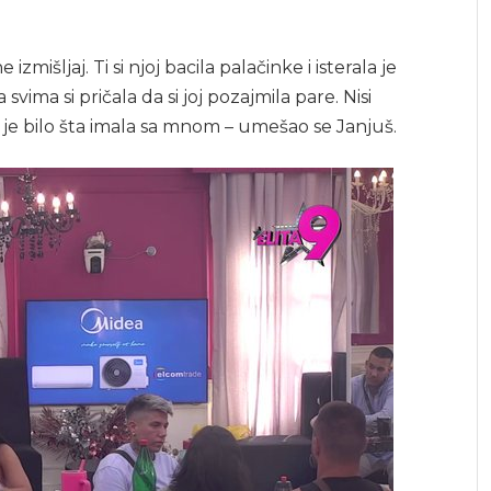
 izmišljaj. Ti si njoj bacila palačinke i isterala je
a svima si pričala da si joj pozajmila pare. Nisi
 je bilo šta imala sa mnom – umešao se Janjuš.