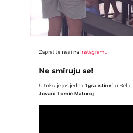
Zapratite nas i na
Instagramu
Ne smiruju se!
U toku je još jedna “
Igra istine
” u Beloj
Jovani Tomić Matoroj
.