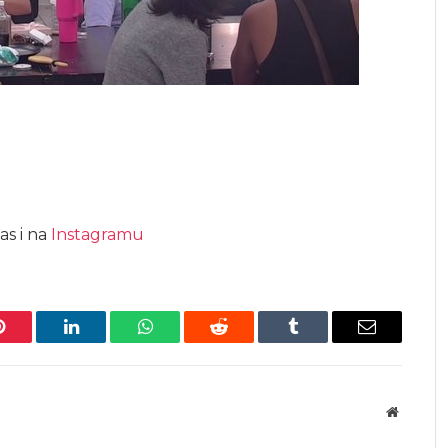
as i na
Instagramu
Pinterest
LinkedIn
WhatsApp
Reddit
Tumblr
Email
Website