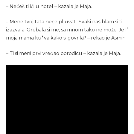
– Nećeš ti ići u hotel – kazala je Maja.
– Mene tvoj tata neće pljuvati. Svaki naš blam si ti
izazvala. Grebala si me, sa mnom tako ne može. Je l’
moja mama ku*va kako si govrila? – rekao je Asmin.
– Ti si meni prvi vređao porodicu – kazala je Maja.