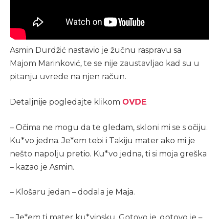
Asmin Durdžić nastavio je žučnu raspravu sa
Majom Marinković, te se nije zaustavljao kad su u
pitanju uvrede na njen račun.
Detaljnije pogledajte klikom
OVDE
.
– Očima ne mogu da te gledam, skloni mi se s očiju.
Ku*vo jedna. Je*em tebi i Takiju mater ako mi je
nešto napolju pretio. Ku*vo jedna, ti si moja greška
– kazao je Asmin.
– Klošaru jedan – dodala je Maja.
– Je*em ti mater ku*vinsku. Gotovo je, gotovo je –