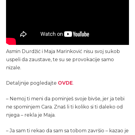
Asmin Durdžić i Maja Marinković nisu svoj sukob
uspeli da zaustave, te su se provokacije samo
nizale.
Detaljnije pogledajte
OVDE
.
– Nemoj ti meni da pominješ svoje bivše, jer ja tebi
ne spominjem Cara. Znaš li ti koliko si ti daleko od
njega – rekla je Maja.
– Ja sam ti rekao da sam sa tobom završio – kazao je