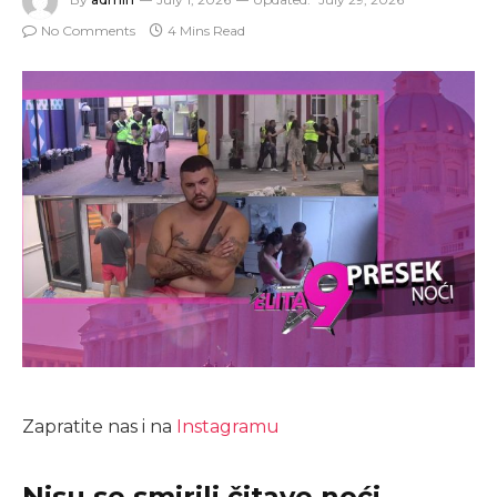
No Comments
4 Mins Read
Zapratite nas i na
Instagramu
Nisu se smirili čitave noći.