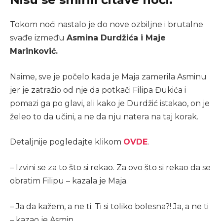
Tokom noći nastalo je do nove ozbiljne i brutalne
svađe između
Asmina Durdžića i Maje
Marinković.
Naime, sve je počelo kada je Maja zamerila Asminu
jer je zatražio od nje da potkači Filipa Đukića i
pomazi ga po glavi, ali kako je Durdžić istakao, on je
želeo to da učini, a ne da nju natera na taj korak.
Detaljnije pogledajte klikom
OVDE
.
– Izvini se za to što si rekao. Za ovo što si rekao da se
obratim Filipu – kazala je Maja.
– Ja da kažem, a ne ti. Ti si toliko bolesna?! Ja, a ne ti
– kazao je Asmin.