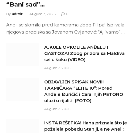
“Bani sad”…
By
admin
August 7, 2026
0
Aneli se slomila pred kamerama zbog Filipa! Isplivala
njegova prepiska sa Jovanom Cvijanović: “Aj ‘vamo”,…
AJKULE OPKOLILE ANĐELU I
GASTOZA! Zbog prizora sa Maldiva
svi u šoku (VIDEO)
August 7, 2026
OBJAVLJEN SPISAK NOVIH
TAKMIČARA “ELITE 10”: Pored
Anđele Đuričić i Cara, njih PETORO
ulazi u rijaliti! (FOTO)
August 7, 2026
INSTA REŠETKA! Hana priznala što je
poželela pobedu Staniji, a ne Aneli: