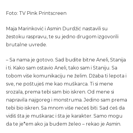
Foto: TV Pink Printscreen
Maja Marinković i Asmin Durdžić nastavili su
žestoku raspravu, te su jedno drugom izgovorili
brutalne uvrede.
– Sa nama je gotovo. Sad budite bitne Aneli, Stanija
i ti. Kako sam ostavio Aneli, tako sam i Staniju. Sa
tobom više komunikaciju ne želim. Džaba ti lepota i
sve, ne poštuješ me kao muškarca. Ti si mene
srozala, prema tebi sam bio iskren. Od mene si
napravila najgoreg i monstruma. Jedino sam prema
tebi bio iskren. Sa mnom više nećeš biti. Sad ćeš da
vidiš šta je muškarac i šta je karakter. Samo mogu
da te je*em ako ja budem želeo – rekao je Asmin.