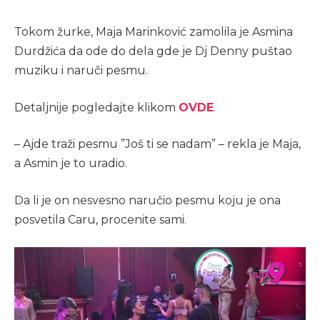
Tokom žurke, Maja Marinković zamolila je Asmina
Durdžića da ode do dela gde je Dj Denny puštao
muziku i naruči pesmu.
Detaljnije pogledajte klikom
OVDE
.
– Ajde traži pesmu ”Još ti se nadam” – rekla je Maja,
a Asmin je to uradio.
Da li je on nesvesno naručio pesmu koju je ona
posvetila Caru, procenite sami.