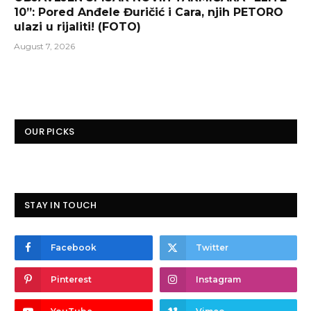
10”: Pored Anđele Đuričić i Cara, njih PETORO
ulazi u rijaliti! (FOTO)
August 7, 2026
OUR PICKS
STAY IN TOUCH
Facebook
Twitter
Pinterest
Instagram