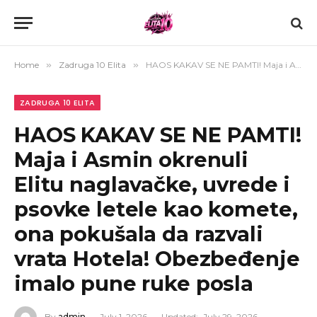
Home
»
Zadruga 10 Elita
»
HAOS KAKAV SE NE PAMTI! Maja i Asmin okrenuli Elitu naglavačke, uvrede i psovke letele kao komete, ona pokušala da razvali vrata Hotela! Obezbeđenje imalo pune ruke posla
ZADRUGA 10 ELITA
HAOS KAKAV SE NE PAMTI!
Maja i Asmin okrenuli
Elitu naglavačke, uvrede i
psovke letele kao komete,
ona pokušala da razvali
vrata Hotela! Obezbeđenje
imalo pune ruke posla
By
admin
July 1, 2026
Updated:
July 29, 2026