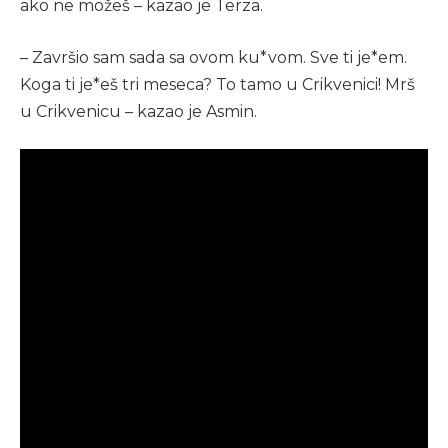
ako ne možeš – kazao je Terza.
– Završio sam sada sa ovom ku*vom. Sve ti je*em.
Koga ti je*eš tri meseca? To tamo u Crikvenici! Mrš
u Crikvenicu – kazao je Asmin.