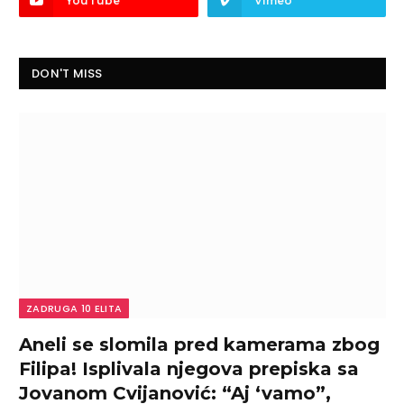
YouTube
Vimeo
DON'T MISS
ZADRUGA 10 ELITA
Aneli se slomila pred kamerama zbog
Filipa! Isplivala njegova prepiska sa
Jovanom Cvijanović: “Aj ‘vamo”,