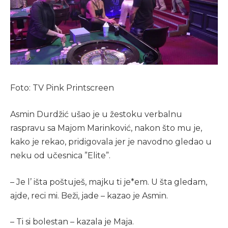
Foto: TV Pink Printscreen
Asmin Durdžić ušao je u žestoku verbalnu
raspravu sa Majom Marinković, nakon što mu je,
kako je rekao, pridigovala jer je navodno gledao u
neku od učesnica ”Elite”.
– Je l’ išta poštuješ, majku ti je*em. U šta gledam,
ajde, reci mi. Beži, jade – kazao je Asmin.
– Ti si bolestan – kazala je Maja.