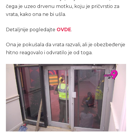
čega je uzeo drvenu motku, koju je pričvrstio za
vrata, kako ona ne bi ušla.
Detaljnije pogledajte
OVDE
.
Ona je pokušala da vrata razvali, ali je obezbeđenje
hitno reagovalo i odvratilo je od toga.