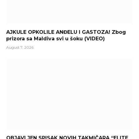
AJKULE OPKOLILE ANĐELU I GASTOZA! Zbog
prizora sa Maldiva svi u šoku (VIDEO)
August 7, 2026
OBJAVLJEN SPISAK NOVIH TAKMIČARA “ELITE