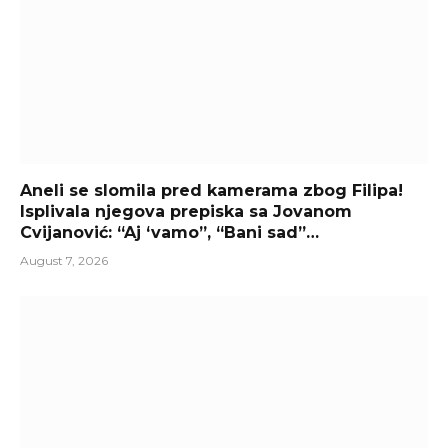
Aneli se slomila pred kamerama zbog Filipa!
Isplivala njegova prepiska sa Jovanom
Cvijanović: “Aj ‘vamo”, “Bani sad”…
August 7, 2026