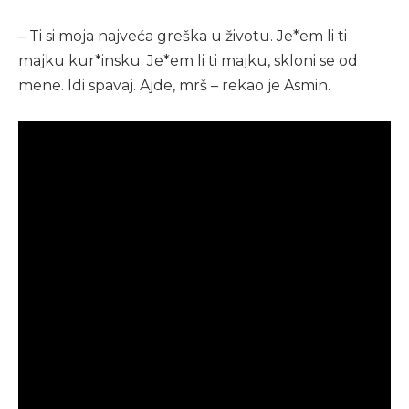
– Ti si moja najveća greška u životu. Je*em li ti
majku kur*insku. Je*em li ti majku, skloni se od
mene. Idi spavaj. Ajde, mrš – rekao je Asmin.