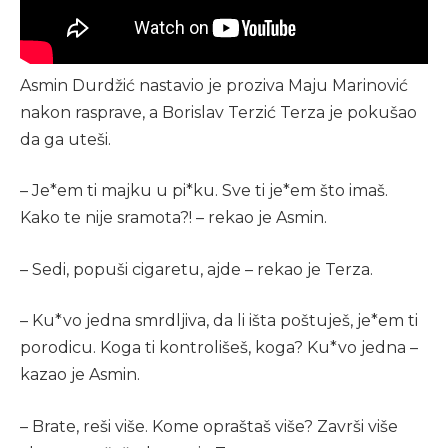
Asmin Durdžić nastavio je proziva Maju Marinović
nakon rasprave, a Borislav Terzić Terza je pokušao
da ga uteši.
– Je*em ti majku u pi*ku. Sve ti je*em što imaš.
Kako te nije sramota?! – rekao je Asmin.
– Sedi, popuši cigaretu, ajde – rekao je Terza.
– Ku*vo jedna smrdljiva, da li išta poštuješ, je*em ti
porodicu. Koga ti kontrolišeš, koga? Ku*vo jedna –
kazao je Asmin.
– Brate, reši više. Kome opraštaš više? Završi više