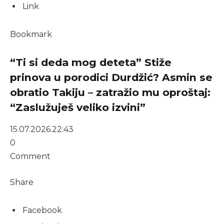
Link
Bookmark
“Ti si deda mog deteta” Stiže
prinova u porodici Durdžić? Asmin se
obratio Takiju – zatražio mu oproštaj:
“Zaslužuješ veliko izvini”
15.07.2026.
22:43
0
Comment
Share
Facebook