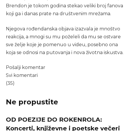
Brendon je tokom godina stekao veliki broj fanova
koji ga i danas prate na društvenim mrežama.
Njegova rođendanska objava izazvala je mnoštvo
reakcija, a mnogi su mu poželeli da mu se ostvare
sve želje koje je pomenuo u videu, posebno ona
koja se odnosi na putovanja i nova životna iskustva.
Pošalji komentar
Svi komentari
(35)
Ne propustite
OD POEZIJE DO ROKENROLA:
Koncerti, književne i poetske večeri