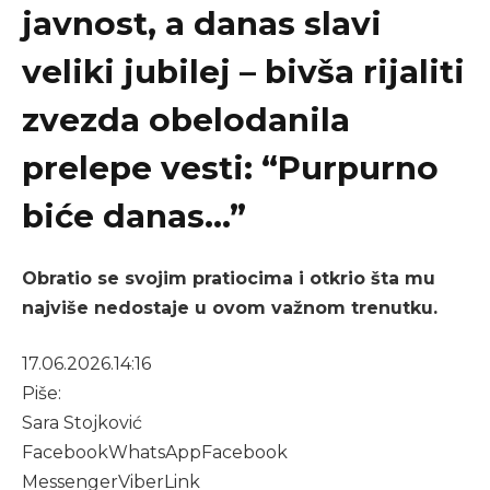
javnost, a danas slavi
veliki jubilej – bivša rijaliti
zvezda obelodanila
prelepe vesti: “Purpurno
biće danas…”
Obratio se svojim pratiocima i otkrio šta mu
najviše nedostaje u ovom važnom trenutku.
17.06.2026.
14:16
Piše:
Sara Stojković
Facebook
WhatsApp
Facebook
Messenger
Viber
Link