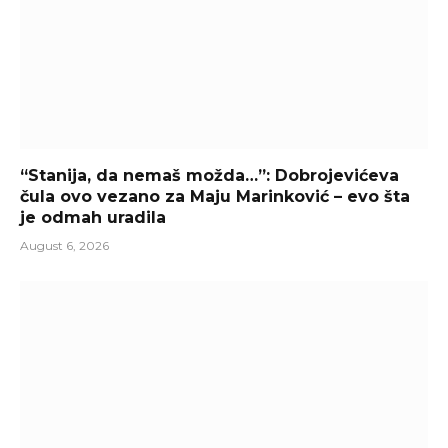
“Stanija, da nemaš možda…”: Dobrojevićeva
čula ovo vezano za Maju Marinković – evo šta
je odmah uradila
August 6, 2026