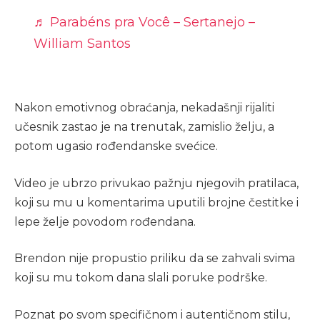
♬ Parabéns pra Você – Sertanejo –
William Santos
Nakon emotivnog obraćanja, nekadašnji rijaliti
učesnik zastao je na trenutak, zamislio želju, a
potom ugasio rođendanske svećice.
Video je ubrzo privukao pažnju njegovih pratilaca,
koji su mu u komentarima uputili brojne čestitke i
lepe želje povodom rođendana.
Brendon nije propustio priliku da se zahvali svima
koji su mu tokom dana slali poruke podrške.
Poznat po svom specifičnom i autentičnom stilu,