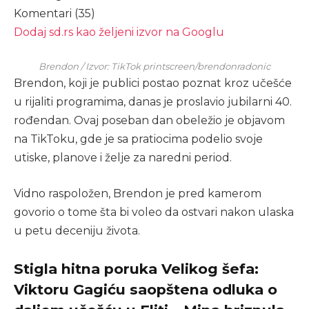
Komentari (35)
Dodaj sd.rs kao željeni izvor na Googlu
Brendon / Izvor: TikTok printscreen/brendonradonic
Brendon, koji je publici postao poznat kroz učešće
u rijaliti programima, danas je proslavio jubilarni 40.
rođendan. Ovaj poseban dan obeležio je objavom
na TikToku, gde je sa pratiocima podelio svoje
utiske, planove i želje za naredni period.
Vidno raspoložen, Brendon je pred kamerom
govorio o tome šta bi voleo da ostvari nakon ulaska
u petu deceniju života.
Stigla hitna poruka Velikog šefa:
Viktoru Gagiću saopštena odluka o