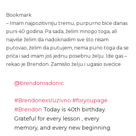
Bookmark
– Imam najpozitivniju tremu, purpurno biće danas
puni 40 godina. Pa sada, želim mnogo toga, ali
najviše želim da nadoknadim sve što nisam
putovao, želim da putujem, nema puno toga da se
priča i sad imam još jednu posebnu želju. Ide gas –
rekao je Brendon. Zamislio želju i ugasio svećice
@brendonradonic
#Brendonexsluzivno
#foryoupage
#Brendon
Today is 40th birthday.
Grateful for every lesson , every
memory, and every new beginning.