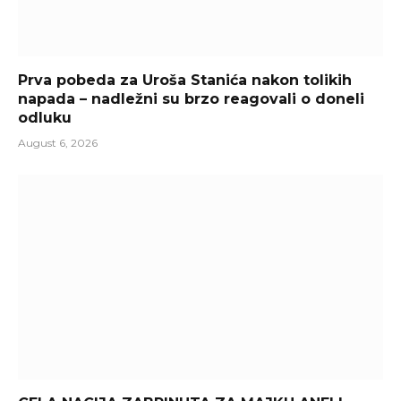
Prva pobeda za Uroša Stanića nakon tolikih
napada – nadležni su brzo reagovali o doneli
odluku
August 6, 2026