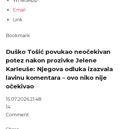
WhatsApp
Email
Link
Bookmark
Duško Tošić povukao neočekivan
potez nakon prozivke Jelene
Karleuše: Njegova odluka izazvala
lavinu komentara – ovo niko nije
očekivao
15.07.2026.
21:48
14
Comment