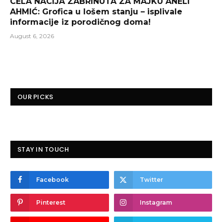
CELA NACIJA ZABRINUTA ZA MAJKU ANELI
AHMIĆ: Grofica u lošem stanju – isplivale
informacije iz porodičnog doma!
August 6, 2026
OUR PICKS
STAY IN TOUCH
Facebook
Twitter
Pinterest
Instagram