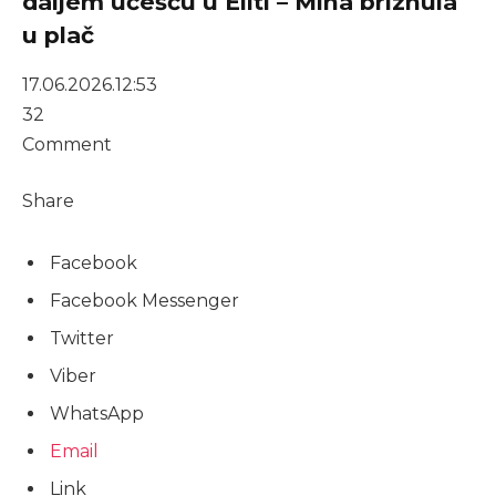
daljem učešću u Eliti – Mina briznula
u plač
17.06.2026.
12:53
32
Comment
Share
Facebook
Facebook Messenger
Twitter
Viber
WhatsApp
Email
Link