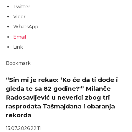
Twitter
Viber
WhatsApp
Email
Link
Bookmark
“Sin mi je rekao: ‘Ko će da ti dođe i
gleda te sa 82 godine?'” Milanče
Radosavljević u neverici zbog tri
rasprodata Tašmajdana i obaranja
rekorda
15.07.2026.
22:11