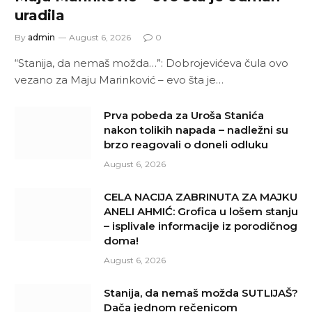
uradila
By
admin
August 6, 2026
0
“Stanija, da nemaš možda…”: Dobrojevićeva čula ovo
vezano za Maju Marinković – evo šta je…
Prva pobeda za Uroša Stanića
nakon tolikih napada – nadležni su
brzo reagovali o doneli odluku
August 6, 2026
CELA NACIJA ZABRINUTA ZA MAJKU
ANELI AHMIĆ: Grofica u lošem stanju
– isplivale informacije iz porodičnog
doma!
August 6, 2026
Stanija, da nemaš možda SUTLIJAŠ?
Dača jednom rečenicom