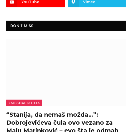
YouTube
Vimeo
DON'T MISS
ZADRUGA 10 ELITA
“Stanija, da nemaš možda…”:
Dobrojevićeva čula ovo vezano za
Maju Marinković – evo šta je odmah