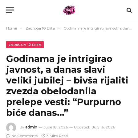
Home
»
Zadruga 10 Elita
»
Godinama je intrigirao javnost, a danas slavi veliki jubilej – bivša rijaliti zvezda obelodanila prelepe vesti: “Purpurno biće danas…”
ZADRUGA 10 ELITA
Godinama je intrigirao
javnost, a danas slavi
veliki jubilej – bivša rijaliti
zvezda obelodanila
prelepe vesti: “Purpurno
biće danas…”
By
admin
June 18, 2026
Updated:
July 16, 2026
No Comments
3 Mins Read