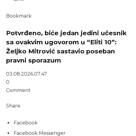
Bookmark
Potvrđeno, biće jedan jedini učesnik
sa ovakvim ugovorom u “Eliti 10”:
Željko Mitrović sastavio poseban
pravni sporazum
03.08.2026.
07:47
0
Comment
Share
Facebook
Facebook Messenger