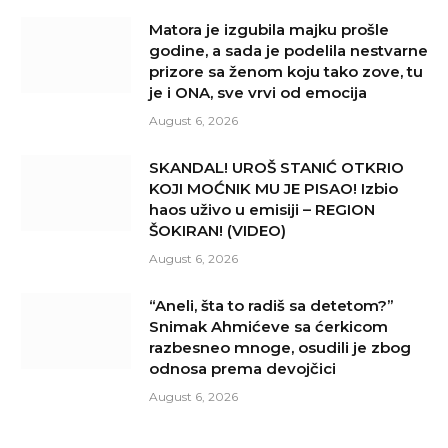
Matora je izgubila majku prošle
godine, a sada je podelila nestvarne
prizore sa ženom koju tako zove, tu
je i ONA, sve vrvi od emocija
August 6, 2026
SKANDAL! UROŠ STANIĆ OTKRIO
KOJI MOĆNIK MU JE PISAO! Izbio
haos uživo u emisiji – REGION
ŠOKIRAN! (VIDEO)
August 6, 2026
“Aneli, šta to radiš sa detetom?”
Snimak Ahmićeve sa ćerkicom
razbesneo mnoge, osudili je zbog
odnosa prema devojčici
August 6, 2026