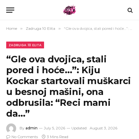
Home
»
Zadruga 10 Elita
»
“Gle ova dvojica, stali pored i hoće…”: Kiju Kockar startovali muškarci u besnoj mašini, ona odbrusila: “Reci mami da…”
ZADRUGA 10 ELITA
“Gle ova dvojica, stali
pored i hoće…”: Kiju
Kockar startovali muškarci
u besnoj mašini, ona
odbrusila: “Reci mami
da…”
By
admin
July 5, 2026
Updated:
August 3, 2026
No Comments
3 Mins Read