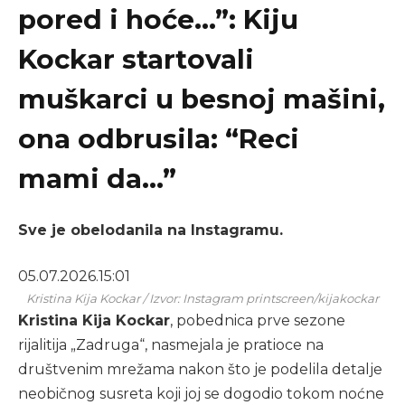
pored i hoće…”: Kiju
Kockar startovali
muškarci u besnoj mašini,
ona odbrusila: “Reci
mami da…”
Sve je obelodanila na Instagramu.
05.07.2026.
15:01
Kristina Kija Kockar / Izvor: Instagram printscreen/kijakockar
Kristina Kija Kockar
, pobednica prve sezone
rijalitija „Zadruga“, nasmejala je pratioce na
društvenim mrežama nakon što je podelila detalje
neobičnog susreta koji joj se dogodio tokom noćne