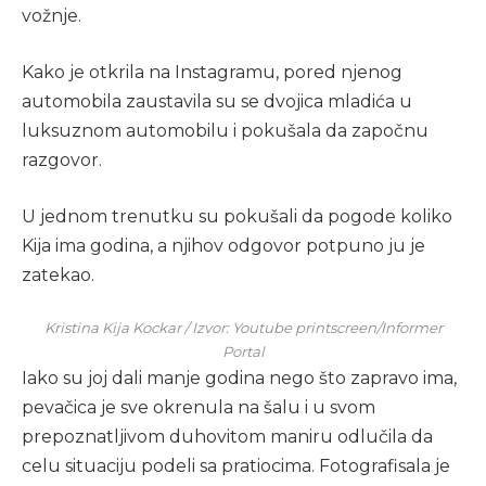
vožnje.
Kako je otkrila na Instagramu, pored njenog
automobila zaustavila su se dvojica mladića u
luksuznom automobilu i pokušala da započnu
razgovor.
U jednom trenutku su pokušali da pogode koliko
Kija ima godina, a njihov odgovor potpuno ju je
zatekao.
Kristina Kija Kockar / Izvor: Youtube printscreen/Informer
Portal
Iako su joj dali manje godina nego što zapravo ima,
pevačica je sve okrenula na šalu i u svom
prepoznatljivom duhovitom maniru odlučila da
celu situaciju podeli sa pratiocima. Fotografisala je