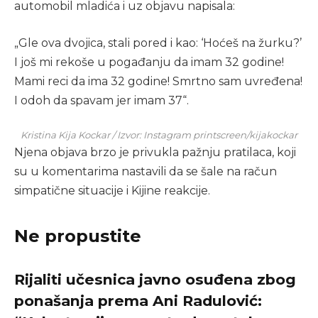
automobil mladića i uz objavu napisala:
„Gle ova dvojica, stali pored i kao: ‘Hoćeš na žurku?’
I još mi rekoše u pogađanju da imam 32 godine!
Mami reci da ima 32 godine! Smrtno sam uvređena!
I odoh da spavam jer imam 37“.
Kristina Kija Kockar / Izvor: Instagram printscreen/kijakockar
Njena objava brzo je privukla pažnju pratilaca, koji
su u komentarima nastavili da se šale na račun
simpatične situacije i Kijine reakcije.
Ne propustite
Rijaliti učesnica javno osuđena zbog
ponašanja prema Ani Radulović: