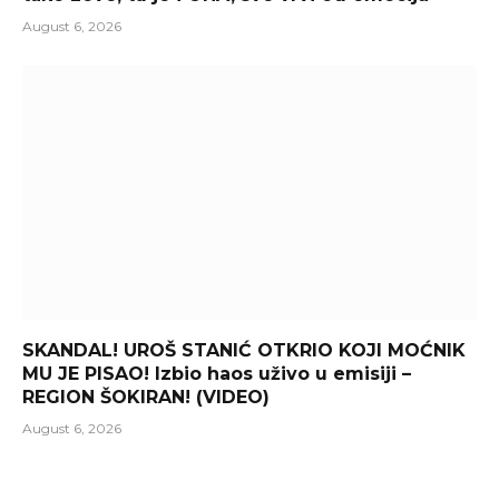
August 6, 2026
SKANDAL! UROŠ STANIĆ OTKRIO KOJI MOĆNIK
MU JE PISAO! Izbio haos uživo u emisiji –
REGION ŠOKIRAN! (VIDEO)
August 6, 2026