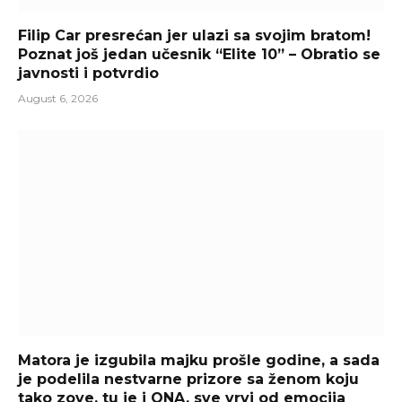
Filip Car presrećan jer ulazi sa svojim bratom!
Poznat još jedan učesnik “Elite 10” – Obratio se
javnosti i potvrdio
August 6, 2026
Matora je izgubila majku prošle godine, a sada
je podelila nestvarne prizore sa ženom koju
tako zove, tu je i ONA, sve vrvi od emocija