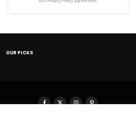
our
Privacy Policy
agreement.
OUR PICKS
Facebook
X
Instagram
Pinterest
(Twitter)
POČETNA