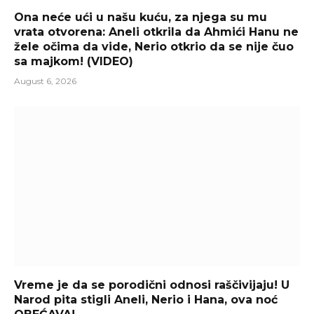
Ona neće ući u našu kuću, za njega su mu
vrata otvorena: Aneli otkrila da Ahmići Hanu ne
žele očima da vide, Nerio otkrio da se nije čuo
sa majkom! (VIDEO)
August 6, 2026
Vreme je da se porodični odnosi raščivijaju! U
Narod pita stigli Aneli, Nerio i Hana, ova noć