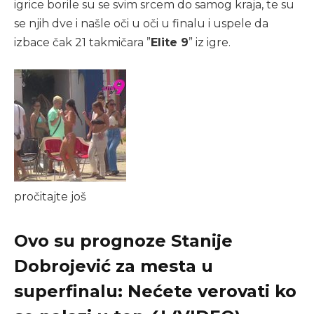
igrice borile su se svim srcem do samog kraja, te su
se njih dve i našle oči u oči u finalu i uspele da
izbace čak 21 takmičara ”
Elite 9
” iz igre.
pročitajte još
Ovo su prognoze Stanije
Dobrojević za mesta u
superfinalu: Nećete verovati ko