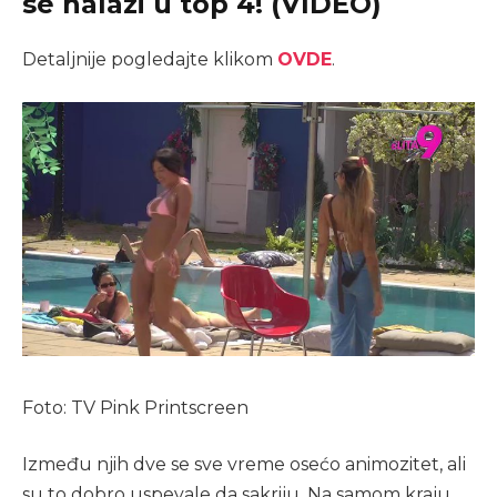
se nalazi u top 4! (VIDEO)
Detaljnije pogledajte klikom
OVDE
.
Foto: TV Pink Printscreen
Između njih dve se sve vreme osećo animozitet, ali
su to dobro uspevale da sakriju. Na samom kraju