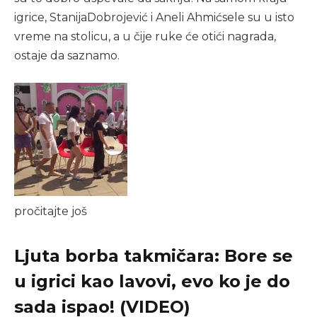
igrice, StanijaDobrojević i Aneli Ahmićsele su u isto
vreme na stolicu, a u čije ruke će otići nagrada,
ostaje da saznamo.
pročitajte još
Ljuta borba takmičara: Bore se
u igrici kao lavovi, evo ko je do
sada ispao! (VIDEO)