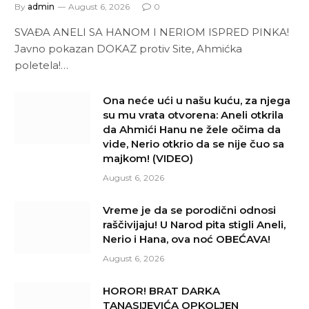
By
admin
August 6, 2026
0
SVAĐA ANELI SA HANOM I NERIOM ISPRED PINKA!
Javno pokazan DOKAZ protiv Site, Ahmićka
poletela!…
Ona neće ući u našu kuću, za njega
su mu vrata otvorena: Aneli otkrila
da Ahmići Hanu ne žele očima da
vide, Nerio otkrio da se nije čuo sa
majkom! (VIDEO)
August 6, 2026
Vreme je da se porodični odnosi
raščivijaju! U Narod pita stigli Aneli,
Nerio i Hana, ova noć OBEĆAVA!
August 6, 2026
HOROR! BRAT DARKA
TANASIJEVIĆA OPKOLJEN