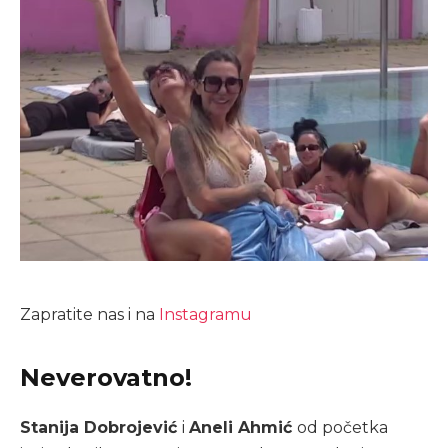
Zapratite nas i na
Instagramu
Neverovatno!
Stanija Dobrojević
i
Aneli Ahmić
od početka