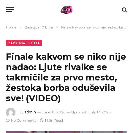
Home
»
Zadruga 10 Elita
»
Finale kakvom se niko nije nadao: Ljute rivalke se takmičile za prvo mesto, žestoka borba oduševila sve! (VIDEO)
ZADRUGA 10 ELITA
Finale kakvom se niko nije
nadao: Ljute rivalke se
takmičile za prvo mesto,
žestoka borba oduševila
sve! (VIDEO)
By
admin
June 18, 2026
Updated:
July 17, 2026
No Comments
1 Min Read