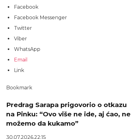
Facebook
Facebook Messenger
Twitter
Viber
WhatsApp
Email
Link
Bookmark
Predrag Sarapa prigovorio o otkazu
na Pinku: “Ovo više ne ide, aj ćao, ne
možemo da kukamo”
30.07.2026.
22:15