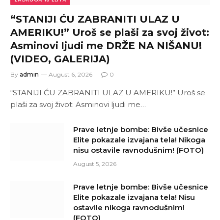
“STANIJI ĆU ZABRANITI ULAZ U
AMERIKU!” Uroš se plaši za svoj život:
Asminovi ljudi me DRŽE NA NIŠANU!
(VIDEO, GALERIJA)
By
admin
August 6, 2026
0
“STANIJI ĆU ZABRANITI ULAZ U AMERIKU!” Uroš se
plaši za svoj život: Asminovi ljudi me…
Prave letnje bombe: Bivše učesnice
Elite pokazale izvajana tela! Nikoga
nisu ostavile ravnodušnim! (FOTO)
August 5, 2026
Prave letnje bombe: Bivše učesnice
Elite pokazale izvajana tela! Nisu
ostavile nikoga ravnodušnim!
(FOTO)