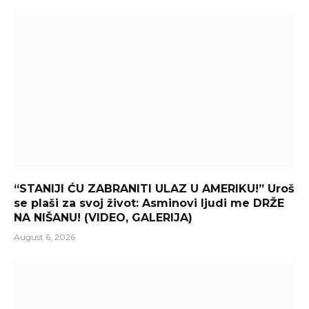
“STANIJI ĆU ZABRANITI ULAZ U AMERIKU!” Uroš
se plaši za svoj život: Asminovi ljudi me DRŽE
NA NIŠANU! (VIDEO, GALERIJA)
August 6, 2026