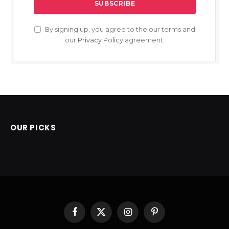
By signing up, you agree to the our terms and
our
Privacy Policy
agreement.
OUR PICKS
Facebook
X
Instagram
Pinterest
(Twitter)