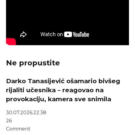
Ne propustite
Darko Tanasijević ošamario bivšeg
rijaliti učesnika – reagovao na
provokaciju, kamera sve snimila
30.07.2026.
22:38
26
Comment