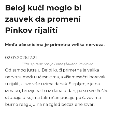
Beloj kući moglo bi
zauvek da promeni
Pinkov rijaliti
Među učesnicima je primetna velika nervoza.
02.07.2026.
12:21
Elita 9 / Izvor: Srbija Danas/Milana Pavković
Od samog jutra u Beloj kući primetna je velika
nervoza među učesnicima, a višemesečni boravak
u rijalitiju sve više uzima danak. Strpljenje je na
izmaku, tenzije rastu iz dana u dan, pa su sve češće
situacije u kojima takmičari pucaju po šavovima i
burno reaguju na naizgled bezazlene stvari.