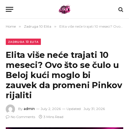
Home
»
Zadruga 10 Elita
»
Elita više neće trajati 10 meseci? Ovo što se čulo u Beloj kući moglo bi zauvek da promeni Pinkov rijaliti
ZADRUGA 10 ELITA
Elita više neće trajati 10
meseci? Ovo što se čulo u
Beloj kući moglo bi
zauvek da promeni Pinkov
rijaliti
By
admin
July 2, 2026
Updated:
July 31, 2026
No Comments
3 Mins Read