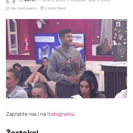
No Comments
2 Mins Read
Zapratite nas i na
Instagramu
Žestoko!