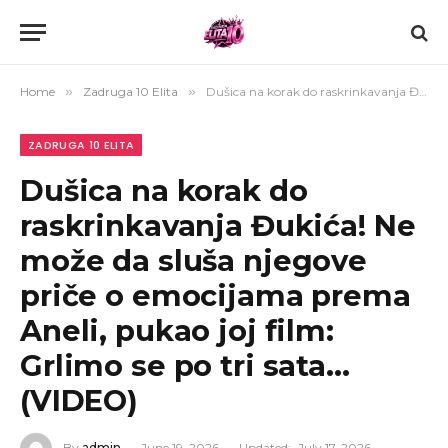
Home
»
Zadruga 10 Elita
»
Dušica na korak do raskrinkavanja Đukića! Ne može da sluša njegove priče o emocijama prema Aneli, pukao joj film: Grlimo se po tri sata… (VIDEO)
ZADRUGA 10 ELITA
Dušica na korak do
raskrinkavanja Đukića! Ne
može da sluša njegove
priče o emocijama prema
Aneli, pukao joj film:
Grlimo se po tri sata…
(VIDEO)
By
admin
June 19, 2026
Updated:
July 17, 2026