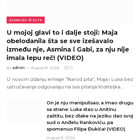
ZADRUGA 10 ELITA
U mojoj glavi to i dalje stoji: Maja
obelodanila šta se sve izešavalo
između nje, Asmina i Gabi, za nju nije
imala lepu reč! (VIDEO)
By
admin
August 8, 2026
0
U novom izdanju emisije ”Narod pita”, Maja i Luka bez
ustručavanja odgovaraju na sva pitanja.Voditeljka…
On je nju manipulisao, a imao drugu
sa strane: Luka stao u Anitinu
zaštitu, bez dlake na jeziku dao svoj
sud o Anđelu Rankoviću, pa
spomenuo Filipa Đukića! (VIDEO)
August 8, 2026