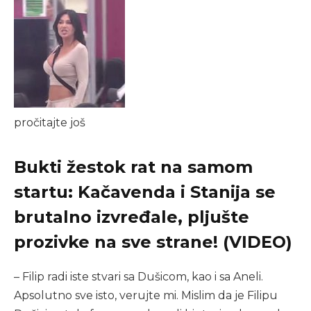
pročitajte još
Bukti žestok rat na samom
startu: Kačavenda i Stanija se
brutalno izvređale, pljušte
prozivke na sve strane! (VIDEO)
– Filip radi iste stvari sa Dušicom, kao i sa Aneli.
Apsolutno sve isto, verujte mi. Mislim da je Filipu