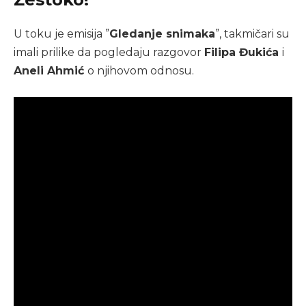
U toku je emisija ”
Gledanje snimaka
”, takmičari su
imali prilike da pogledaju razgovor
Filipa Đukića
i
Aneli Ahmić
o njihovom odnosu.