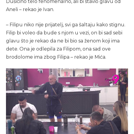
Dušicino telo fenomenalno, ali bi stavio glavu od
Aneli – rekao je Ivan.
– Filipu niko nije prijatelj, svi ga šaltaju kako stignu.
Filip bi voleo da bude s njom u vezi, on bi sad sebi
glavu što je rekao da ne bi bio sa ženom koji ima
dete. Ona je odlepila za Filipom, ona sad ove
brodolome ima zbog Filipa – rekao je Mića.