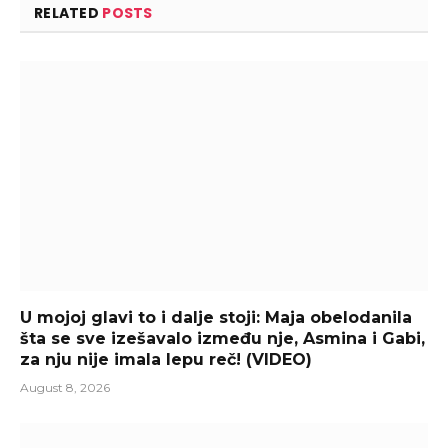
RELATED
POSTS
U mojoj glavi to i dalje stoji: Maja obelodanila
šta se sve izešavalo između nje, Asmina i Gabi,
za nju nije imala lepu reč! (VIDEO)
August 8, 2026