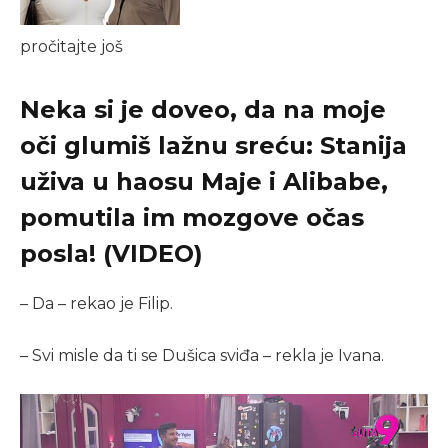
pročitajte još
Neka si je doveo, da na moje
oči glumiš lažnu sreću: Stanija
uživa u haosu Maje i Alibabe,
pomutila im mozgove očas
posla! (VIDEO)
– Da – rekao je Filip.
– Svi misle da ti se Dušica sviđa – rekla je Ivana.