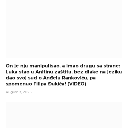
On je nju manipulisao, a imao drugu sa strane:
Luka stao u Anitinu zaštitu, bez dlake na jeziku
dao svoj sud o Anđelu Rankoviću, pa
spomenuo Filipa Đukića! (VIDEO)
August 8, 2026