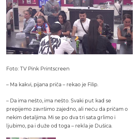
Foto: TV Pink Printscreen
– Ma kakvi, pijana priča – rekao je Filip.
– Da ima nešto, ima nešto. Svaki put kad se
prepijemo završimo zajedno, ali neću da pričam o
nekim detaljima. Mi se po dva tri sata grlimo i
ljubimo, pa i duže od toga – rekla je Dušica.