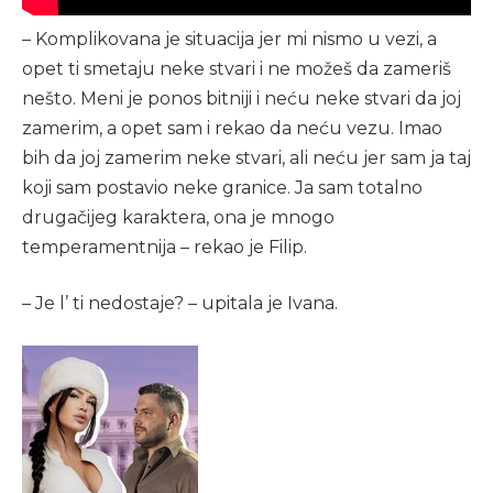
– Komplikovana je situacija jer mi nismo u vezi, a
opet ti smetaju neke stvari i ne možeš da zameriš
nešto. Meni je ponos bitniji i neću neke stvari da joj
zamerim, a opet sam i rekao da neću vezu. Imao
bih da joj zamerim neke stvari, ali neću jer sam ja taj
koji sam postavio neke granice. Ja sam totalno
drugačijeg karaktera, ona je mnogo
temperamentnija – rekao je Filip.
– Je l’ ti nedostaje? – upitala je Ivana.