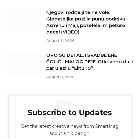
Njegovi roditelji te ne vole:
Gledateljka pružila punu podršku
Asminu i Maji, poželela im petoro
dece! (VIDEO)
August 8, 2026
OVO SU DETALJI SVADBE ENE
ČOLIĆ I MALOG PEJE: Otkriveno da li
par ulazi u “Elitu 10”
August 8, 2026
Subscribe to Updates
Get the latest creative news from SmartMag
about art & design.