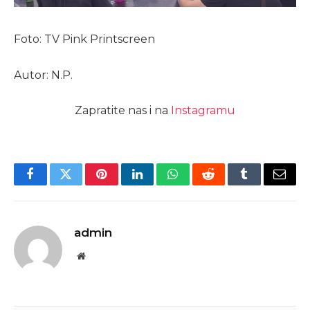
Foto: TV Pink Printscreen
Autor: N.P.
Zapratite nas i na
Instagramu
Facebook
Twitter
Pinterest
LinkedIn
WhatsApp
Reddit
Tumblr
Email
admin
Website