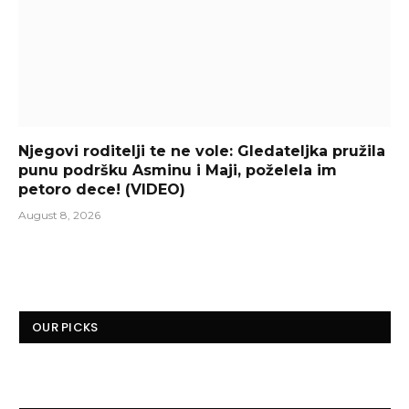
Njegovi roditelji te ne vole: Gledateljka pružila
punu podršku Asminu i Maji, poželela im
petoro dece! (VIDEO)
August 8, 2026
OUR PICKS